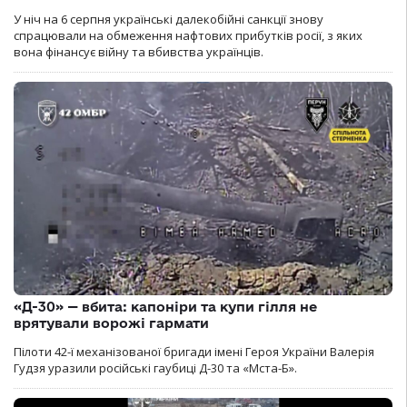
У ніч на 6 серпня українські далекобійні санкції знову
спрацювали на обмеження нафтових прибутків росії, з яких
вона фінансує війну та вбивства українців.
«Д-30» — вбита: капоніри та купи гілля не
врятували ворожі гармати
Пілоти 42-ї механізованої бригади імені Героя України Валерія
Гудзя уразили російські гаубиці Д-30 та «Мста-Б».