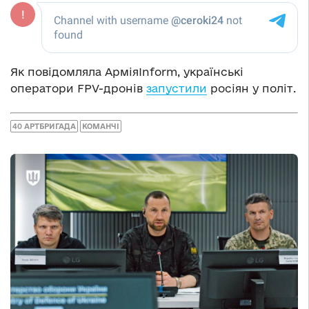
Як повідомляла АрміяInform, українські
оператори FPV-дронів
запустили
росіян у політ.
40 АРТБРИГАДА
КОМАНЧІ