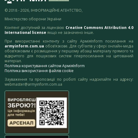
© 2018 - 2026, ІНФОРМАЦІЙНЕ АГЕНТСТВО,
Міністерство оборони України
Контент доступний за ліцензією
Creative Commons Attribution 4.0
International license
якщо не зазначено інше.
При використанні контенту з сайту АрміяInform посилання на
armyinform.com.ua
обов’язкове. Для суб’єктів у сфері онлайн-медіа
обов’язковим є розміщення у першому абзаці матеріалу прямого та
відкритого для пошукових систем гіперпосилання на цитований
матеріал.
Політика користування сайтом АрміяInform
Політика використання файлів cookie
Зауваження та пропозиції по роботі сайту надсилайте на адресу:
webmaster@armyinform.com.ua