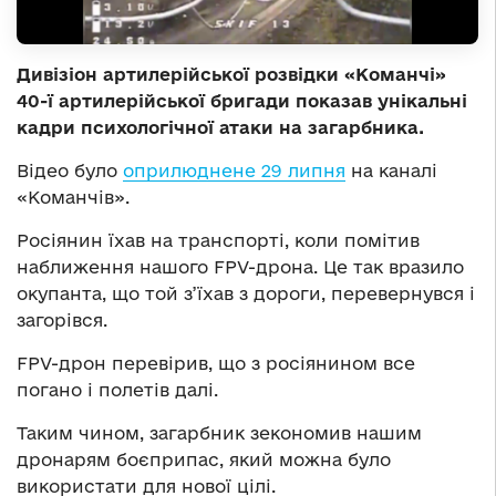
Дивізіон артилерійської розвідки «Команчі»
40-ї артилерійської бригади показав унікальні
кадри психологічної атаки на загарбника.
Відео було
оприлюднене 29 липня
на каналі
«Команчів».
Росіянин їхав на транспорті, коли помітив
наближення нашого FPV-дрона. Це так вразило
окупанта, що той з’їхав з дороги, перевернувся і
загорівся.
FPV-дрон перевірив, що з росіянином все
погано і полетів далі.
Таким чином, загарбник зекономив нашим
дронарям боєприпас, який можна було
використати для нової цілі.