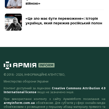
війною»
«Це зло має бути переможене»: історія
українця, який пережив російський полон
© 2018 - 2026, ІНФОРМАЦІЙНЕ АГЕНТСТВО,
Міністерство оборони України
Контент доступний за ліцензією
Creative Commons Attribution 4.0
International license
якщо не зазначено інше.
При використанні контенту з сайту АрміяInform посилання на
armyinform.com.ua
обов’язкове. Для суб’єктів у сфері онлайн-медіа
обов’язковим є розміщення у першому абзаці матеріалу прямого та