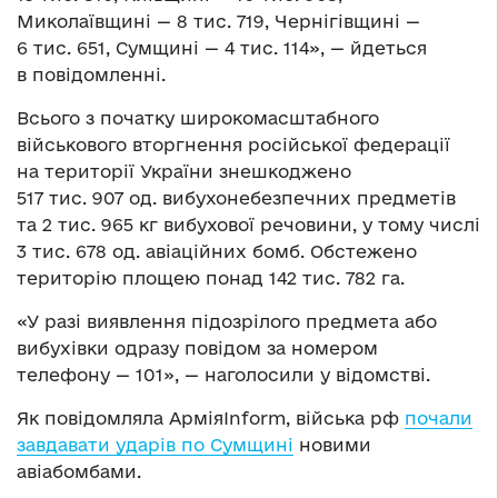
Миколаївщині — 8 тис. 719, Чернігівщині —
6 тис. 651, Сумщині — 4 тис. 114», — йдеться
в повідомленні.
Всього з початку широкомасштабного
військового вторгнення російської федерації
на території України знешкоджено
517 тис. 907 од. вибухонебезпечних предметів
та 2 тис. 965 кг вибухової речовини, у тому числі
3 тис. 678 од. авіаційних бомб. Обстежено
територію площею понад 142 тис. 782 га.
«У разі виявлення підозрілого предмета або
вибухівки одразу повідом за номером
телефону — 101», — наголосили у відомстві.
Як повідомляла АрміяInform, війська рф
почали
завдавати ударів по Сумщині
новими
авіабомбами.