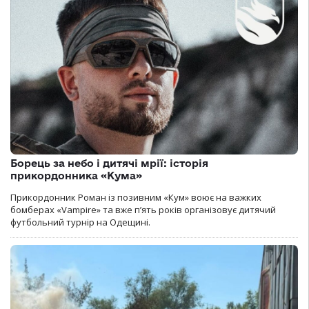
Борець за небо і дитячі мрії: історія
прикордонника «Кума»
Прикордонник Роман із позивним «Кум» воює на важких
бомберах «Vampire» та вже п’ять років організовує дитячий
футбольний турнір на Одещині.