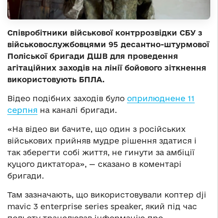
Співробітники військової контррозвідки СБУ з
військовослужбовцями 95 десантно-штурмової
Поліської бригади ДШВ для проведення
агітаційних заходів на лінії бойового зіткнення
використовують БПЛА.
Відео подібних заходів було
оприлюднене 11
серпня
на каналі бригади.
«На відео ви бачите, що один з російських
військових прийняв мудре рішення здатися і
так зберегти собі життя, не гинути за амбіції
куцого диктатора», — сказано в коментарі
бригади.
Там зазначають, що використовували коптер dji
mavic 3 enterprise series speaker, який під час
польоту транслював інформацію про