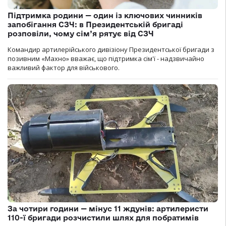
Підтримка родини — один із ключових чинників
запобігання СЗЧ: в Президентській бригаді
розповіли, чому сім’я рятує від СЗЧ
Командир артилерійського дивізіону Президентської бригади з
позивним «Махно» вважає, що підтримка сім'ї - надзвичайно
важливий фактор для військового.
За чотири години — мінус 11 ждунів: артилеристи
110-ї бригади розчистили шлях для побратимів