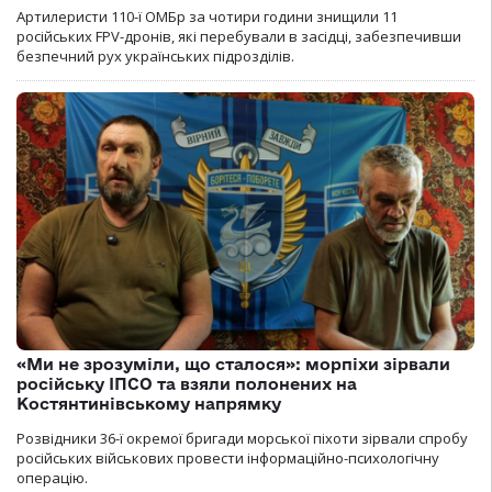
Артилеристи 110-ї ОМБр за чотири години знищили 11
російських FPV-дронів, які перебували в засідці, забезпечивши
безпечний рух українських підрозділів.
«Ми не зрозуміли, що сталося»: морпіхи зірвали
російську ІПСО та взяли полонених на
Костянтинівському напрямку
Розвідники 36-ї окремої бригади морської піхоти зірвали спробу
російських військових провести інформаційно-психологічну
операцію.