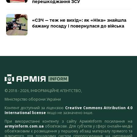
перешкоджання ЗСУ
«СЗЧ — теж не вихід»: як «Ніка» знайшла
бажану посаду і повернулася до війська
© 2018 - 2026, ІНФОРМАЦІЙНЕ АГЕНТСТВО,
Міністерство оборони України
Контент доступний за ліцензією
Creative Commons Attribution 4.0
International license
якщо не зазначено інше.
При використанні контенту з сайту АрміяInform посилання на
armyinform.com.ua
обов’язкове. Для суб’єктів у сфері онлайн-медіа
обов’язковим є розміщення у першому абзаці матеріалу прямого та
відкритого для пошукових систем гіперпосилання на цитований