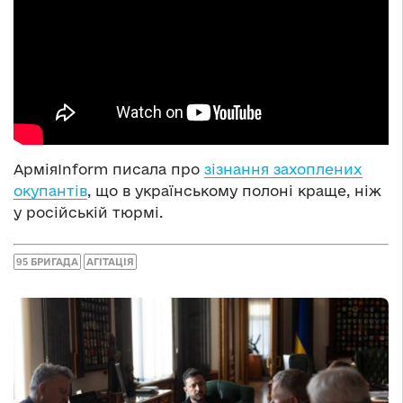
АрміяInform писала про
зізнання захоплених
окупантів
, що в українському полоні краще, ніж
у російській тюрмі.
95 БРИГАДА
АГІТАЦІЯ