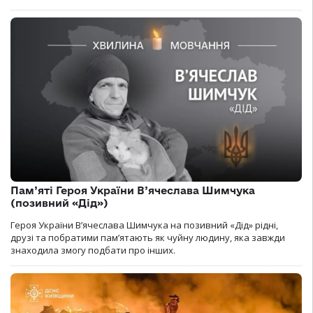
Пам’яті Героя України В’ячеслава Шимчука
(позивний «Дід»)
Героя України В’ячеслава Шимчука на позивний «Дід» рідні,
друзі та побратими пам’ятають як чуйну людину, яка завжди
знаходила змогу подбати про інших.