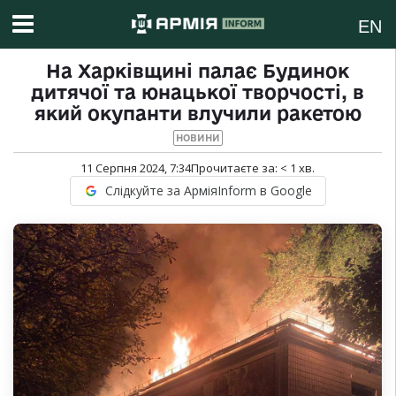
EN
На Харківщині палає Будинок
дитячої та юнацької творчості, в
який окупанти влучили ракетою
НОВИНИ
11 Серпня 2024, 7:34
Прочитаєте за:
< 1
хв.
Слідкуйте за АрміяInform в Google