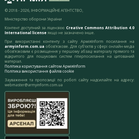
© 2018 - 2026, ІНФОРМАЦІЙНЕ АГЕНТСТВО,
Міністерство оборони України
Контент доступний за ліцензією
Creative Commons Attribution 4.0
International license
якщо не зазначено інше.
При використанні контенту з сайту АрміяInform посилання на
armyinform.com.ua
обов’язкове. Для суб’єктів у сфері онлайн-медіа
обов’язковим є розміщення у першому абзаці матеріалу прямого та
відкритого для пошукових систем гіперпосилання на цитований
матеріал.
Політика користування сайтом АрміяInform
Політика використання файлів cookie
Зауваження та пропозиції по роботі сайту надсилайте на адресу:
webmaster@armyinform.com.ua