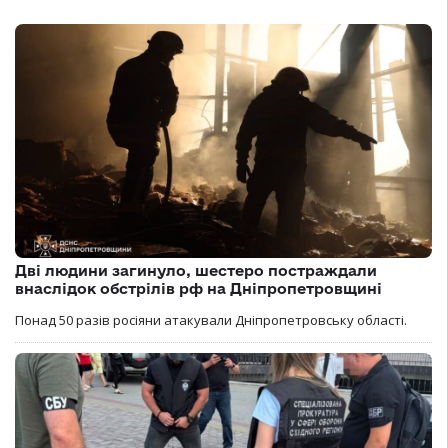
Дві людини загинуло, шестеро постраждали
внаслідок обстрілів рф на Дніпропетровщині
Понад 50 разів росіяни атакували Дніпропетровську області.