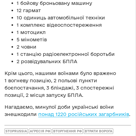
1 бойову броньовану машину
12 гармат
10 одиниць автомобільної техніки
1 комплекс відеоспостереження
1 мотоцикл
5 мінометів
2 човни
1 станцію радіоелектронної боротьби
2 розвідувальних БПЛА
Крім цього, нашими воїнами було вражено
1 вогневу позицію, 2 польові пункти
боєпостачання, 3 бліндажі, 3 спостережні
позиції, 2 місця запуску БПЛА.
Нагадаємо, минулої доби українські воїни
знешкодили
понад 1220 російських загарбників
.
STOPRUSSIA
АГРЕСІЯ РФ
ВТОРГНЕННЯ РФ
ВТРАТИ ВОРОГА