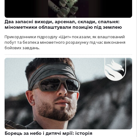
Два запасні виходи, арсенал, склади, спальня:
мінометники облаштували позицію під землею
Прикордонники підрозділу «Щит» показали, як влаштований
побут та безпека мінометного розрахунку під час виконання
бойових завдань.
Борець за небо і дитячі мрії: історія