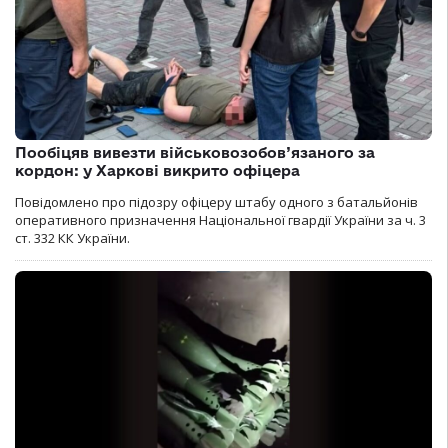
Пообіцяв вивезти військовозобов’язаного за
кордон: у Харкові викрито офіцера
Повідомлено про підозру офіцеру штабу одного з батальйонів
оперативного призначення Національної гвардії України за ч. 3
ст. 332 КК України.