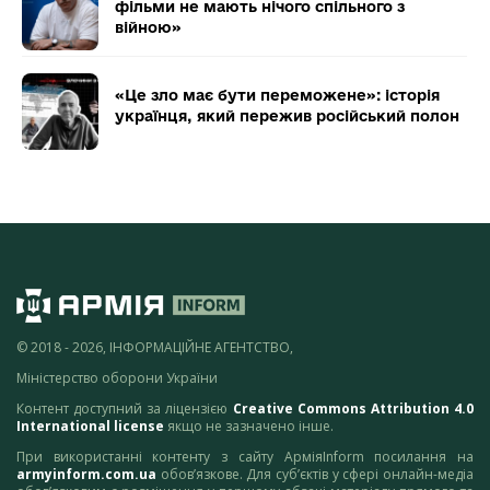
фільми не мають нічого спільного з
війною»
«Це зло має бути переможене»: історія
українця, який пережив російський полон
© 2018 - 2026, ІНФОРМАЦІЙНЕ АГЕНТСТВО,
Міністерство оборони України
Контент доступний за ліцензією
Creative Commons Attribution 4.0
International license
якщо не зазначено інше.
При використанні контенту з сайту АрміяInform посилання на
armyinform.com.ua
обов’язкове. Для суб’єктів у сфері онлайн-медіа