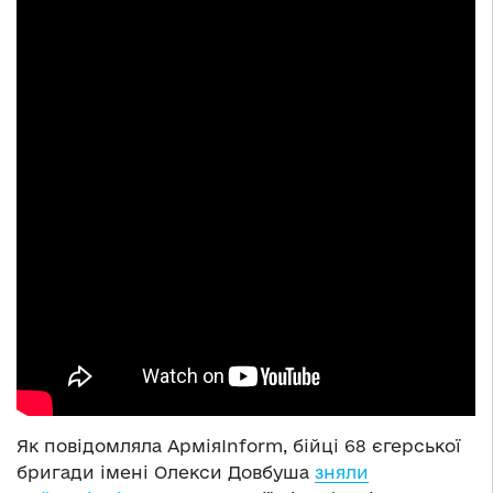
Як повідомляла АрміяInform, бійці 68 єгерської
бригади імені Олекси Довбуша
зняли