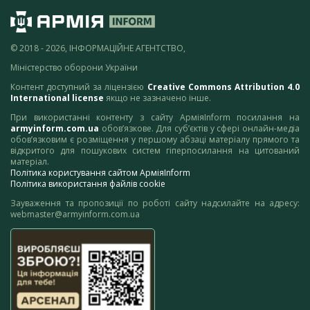
© 2018 - 2026, ІНФОРМАЦІЙНЕ АГЕНТСТВО,
Міністерство оборони України
Контент доступний за ліцензією
Creative Commons Attribution 4.0
International license
якщо не зазначено інше.
При використанні контенту з сайту АрміяInform посилання на
armyinform.com.ua
обов’язкове. Для суб’єктів у сфері онлайн-медіа
обов’язковим є розміщення у першому абзаці матеріалу прямого та
відкритого для пошукових систем гіперпосилання на цитований
матеріал.
Політика користування сайтом АрміяInform
Політика використання файлів cookie
Зауваження та пропозиції по роботі сайту надсилайте на адресу:
webmaster@armyinform.com.ua