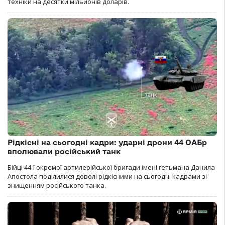
техніки на десятки мільйонів доларів.
Рідкісні на сьогодні кадри: ударні дрони 44 ОАБр
вполювали російський танк
Бійці 44-ї окремої артилерійської бригади імені гетьмана Данила
Апостола поділилися доволі рідкісними на сьогодні кадрами зі
знищенням російського танка.