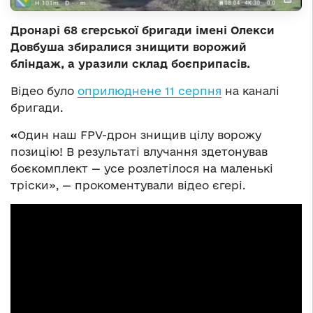
Дронарі 68 єгерської бригади імені Олекси
Довбуша збиралися знищити ворожий
бліндаж, а уразили склад боєприпасів.
Відео було
оприлюднене 11 серпня
на каналі
бригади.
«
Один наш FPV-дрон знищив цілу ворожу
позицію! В результаті влучання здетонував
боєкомплект — усе розлетілося на маленькі
тріски», — прокоментували відео єгері.