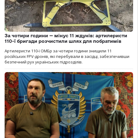
За чотири години — мінус 11 ждунів: артилеристи
110-ї бригади розчистили шлях для побратимів
Артилеристи 110-ї ОМБр за чотири години знищили 11
російських FPV-дронів, які перебували в засідці, забезпечивши
безпечний рух українських підрозділів.