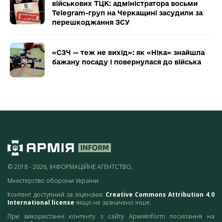
військових ТЦК: адміністратора восьми
Telegram-груп на Черкащині засудили за
перешкоджання ЗСУ
«СЗЧ — теж не вихід»: як «Ніка» знайшла
бажану посаду і повернулася до війська
© 2018 - 2026, ІНФОРМАЦІЙНЕ АГЕНТСТВО,
Міністерство оборони України
Контент доступний за ліцензією
Creative Commons Attribution 4.0
International license
якщо не зазначено інше.
При використанні контенту з сайту АрміяInform посилання на