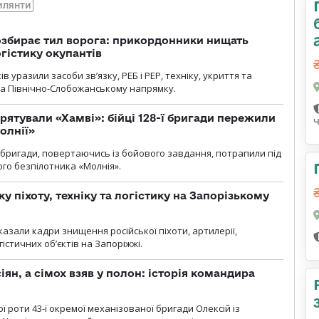
ИЛЯНТИ
озбирає тил ворога: прикордонники нищать
огістику окупантів
 уразили засоби зв’язку, РЕБ і РЕР, техніку, укриття та
на Північно-Слобожанському напрямку.
рятували «Хамві»: бійці 128-ї бригади пережили
олнії»
ї бригади, повертаючись із бойового завдання, потрапили під
ого безпілотника «Молнія».
у піхоту, техніку та логістику на Запорізькому
азали кадри знищення російської піхоти, артилерії,
гістичних об’єктів на Запоріжжі.
ян, а сімох взяв у полон: історія командира
ї роти 43-ї окремої механізованої бригади Олексій із