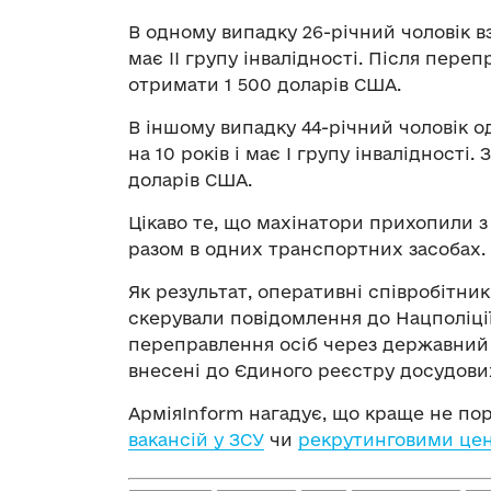
В одному випадку 26-річний чоловік в
має II групу інвалідності. Після пере
отримати 1 500 доларів США.
В іншому випадку 44-річний чоловік о
на 10 років і має І групу інвалідності
доларів США.
Цікаво те, що махінатори прихопили з
разом в одних транспортних засобах.
Як результат, оперативні співробітни
скерували повідомлення до Нацполіці
переправлення осіб через державний 
внесені до Єдиного реєстру досудови
АрміяInform нагадує, що краще не по
вакансій у ЗСУ
чи
рекрутинговими це