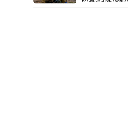
позивним «Гіря» захищає