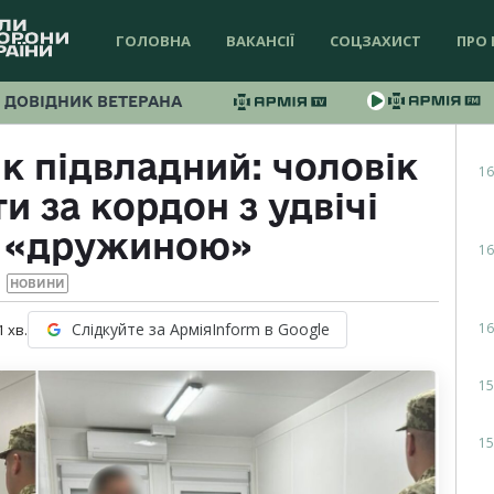
ГОЛОВНА
ВАКАНСІЇ
СОЦЗАХИСТ
ПРО 
ДОВІДНИК ВЕТЕРАНА
к підвладний: чоловік
16
и за кордон з удвічі
 «дружиною»
16
НОВИНИ
16
Слідкуйте за АрміяInform в Google
1
хв.
15
15