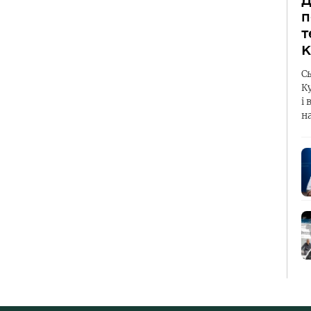
Д
п
т
К
С
К
і 
н