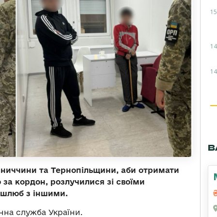
15
14
14
В
інниччини та Тернопільщини, аби отримати
 за кордон, розлучилися зі своїми
 шлюб з іншими.
на служба України.