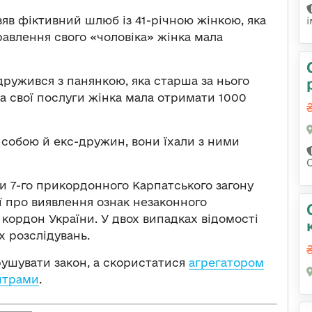
зяв фіктивний шлюб із 41-річною жінкою, яка
правлення свого «чоловіка» жінка мала
дружився з панянкою, яка старша за нього
. За свої послуги жінка мала отримати 1000
 собою й екс-дружин, вони їхали з ними
ки 7-го прикордонного Карпатського загону
ї про виявлення ознак незаконного
кордон України. У двох випадках відомості
х розслідувань.
рушувати закон, а скористатися
агрегатором
нтрами
.