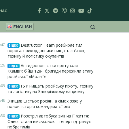
НАС
ENGLISH
:47
Destruction Team розбирає тил
ВІДЕО
ворога: прикордонники нищать зв’язок,
техніку й логістику окупантів
:26
Антидронові сітки врятували
ВІДЕО
«Хамві»: бійці 128-ї бригади пережили атаку
російської «Молнії»
:09
ГУР нищать російську піхоту, техніку
ВІДЕО
та логістику на Запорізькому напрямку
:48
Знищив шістьох росіян, а сімох взяв у
полон: історія командира «Гіря»
:30
Розстріл автобуса змінив її життя:
ВІДЕО
Олеся стала військовою і тепер підтримує
побратимів