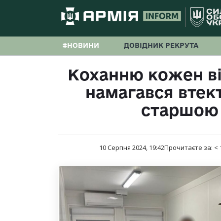
#НОВИНИ
ДОВІДНИК РЕКРУТА
Коханню кожен ві
намагався втект
старшою
10 Серпня 2024, 19:42
Прочитаєте за:
< 