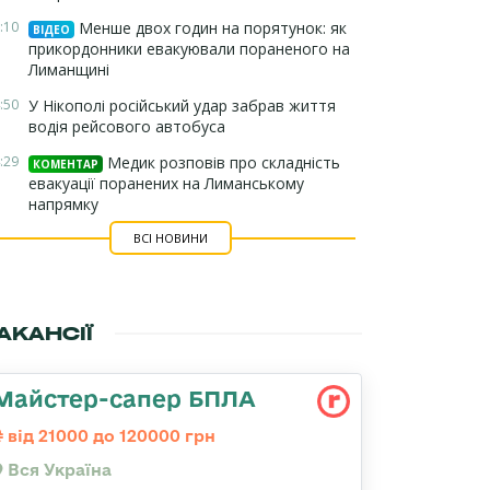
:10
Менше двох годин на порятунок: як
ВІДЕО
прикордонники евакуювали пораненого на
Лиманщині
:50
У Нікополі російський удар забрав життя
водія рейсового автобуса
:29
Медик розповів про складність
КОМЕНТАР
евакуації поранених на Лиманському
напрямку
ВСІ НОВИНИ
АКАНСІЇ
Майстер-сапер БПЛА
від 21000 до 120000 грн
Вся Україна