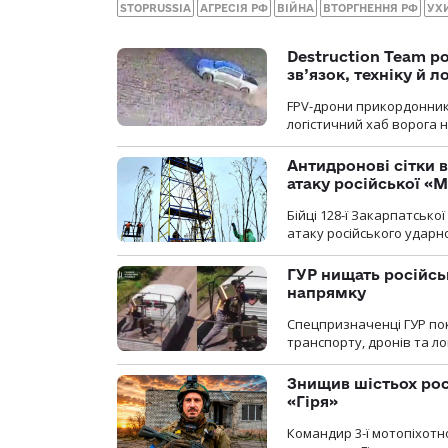
STOPRUSSIA
АГРЕСІЯ РФ
ВІЙНА
ВТОРГНЕННЯ РФ
УХ
Destruction Team р
зв’язок, техніку й л
FPV-дрони прикордонників
логістичний хаб ворога 
Антидронові сітки в
атаку російської «М
Бійці 128-ї Закарпатсько
атаку російського ударн
ГУР нищать російськ
напрямку
Спецпризначенці ГУР пок
транспорту, дронів та ло
Знищив шістьох росі
«Гіря»
Командир 3-ї мотопіхотно