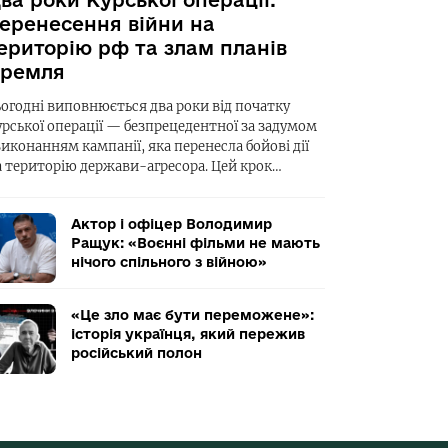
ва роки Курської операції:
еренесення війни на
ериторію рф та злам планів
ремля
ьогодні виповнюється два роки від початку
урської операції — безпрецедентної за задумом
виконанням кампанії, яка перенесла бойові дії
а територію держави-агресора. Цей крок…
Актор і офіцер Володимир
Ращук: «Воєнні фільми не мають
нічого спільного з війною»
«Це зло має бути переможене»:
історія українця, який пережив
російський полон