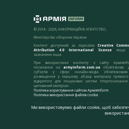
© 2018 - 2026, ІНФОРМАЦІЙНЕ АГЕНТСТВО,
Міністерство оборони України
Контент доступний за ліцензією
Creative Comm
Attribution 4.0 International license
якщо 
зазначено інше.
При використанні контенту з сайту АрміяInf
посилання на
armyinform.com.ua
обов’язкове. 
суб’єктів у сфері онлайн-медіа обов’язкови
розміщення у першому абзаці матеріалу прямого
відкритого для пошукових систем гіперпосилання
цитований матеріал.
Політика користування сайтом АрміяInform
Політика використання файлів cookie
Зауваження та пропозиції по роботі сайту надсилайте
Ми використовуємо файли cookie, щоб забезпе
адресу:
webmaster@armyinform.com.ua
використанн