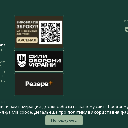
pr
ons
не
orm
Для
м є
 та
 на
 на
чити вам найкращий досвід роботи на нашому сайті. Продовжу
я файлів cookie. Детальніше про
політику використання фай
Погоджуюсь