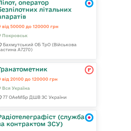
Пілот, оператор
безпілотних літальних
апаратів
від 50000 до 120000 грн
Покровськ
Бахмутський ОБ ТрО (Військова
частина А7270)
Гранатометник
від 20100 до 120000 грн
Вся Україна
77 ОАеМБр ДШВ ЗС України
Радіотелеграфіст (служба
за контрактом ЗСУ)