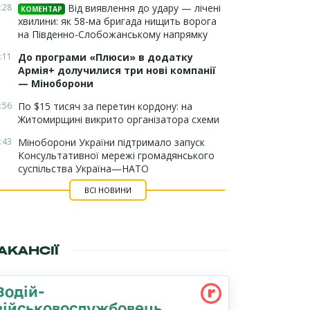
:28
Від виявлення до удару — лічені
КОМЕНТАР
хвилини: як 58-ма бригада нищить ворога
на Південно-Слобожанському напрямку
:11
До програми «Плюси» в додатку
Армія+ долучилися три нові компанії
— Міноборони
:56
По $15 тисяч за перетин кордону: на
Житомирщині викрито організатора схеми
:43
Міноборони України підтримало запуск
Консультативної мережі громадянського
суспільства Україна—НАТО
ВСІ НОВИНИ
АКАНСІЇ
Водій-
військовослужбовець