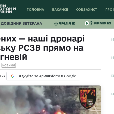
ГОЛОВНА
ВАКАНСІЇ
СОЦЗАХИСТ
ПРО 
ДОВІДНИК ВЕТЕРАНА
них — наші дронарі
14
ську РСЗВ прямо на
гневій
14
НОВИНИ
13
Слідкуйте за АрміяInform в Google
1
хв.
13