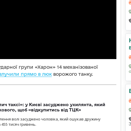
ударної групи «Харон» 14 механізованої
влучили прямо в люк
ворожого танку.
лич таксі»: у Києві засуджено ухилянта, який
кового, щоб «відкупитись від ТЦК»
авлення волі засуджено чоловіка, який ошукав дружину
 455 тисяч гривень.