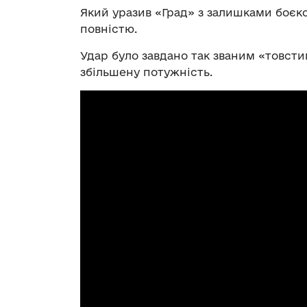
Який уразив «Град» з залишками боєко
повністю.
Удар було завдано так званим «товсти
збільшену потужність.