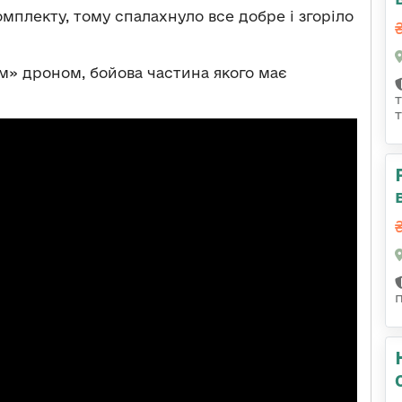
мплекту, тому спалахнуло все добре і згоріло
м» дроном, бойова частина якого має