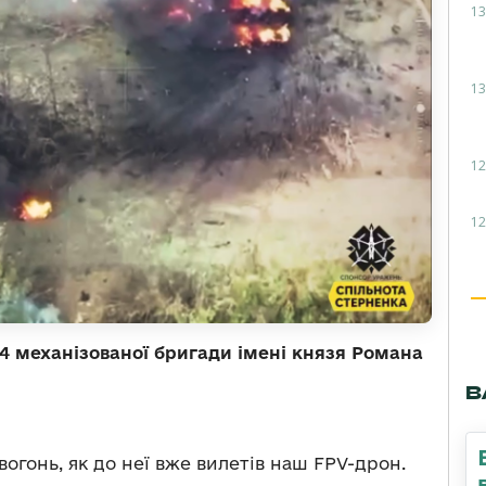
13
13
12
12
4 механізованої бригади імені князя Романа
В
вогонь, як до неї вже вилетів наш FPV-дрон.