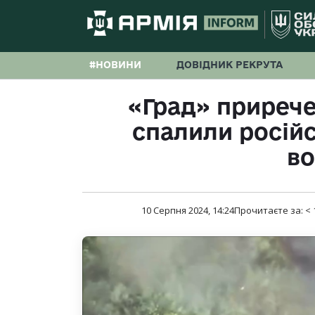
#НОВИНИ
ДОВІДНИК РЕКРУТА
«Град» прирече
спалили росій
во
10 Серпня 2024, 14:24
Прочитаєте за:
< 