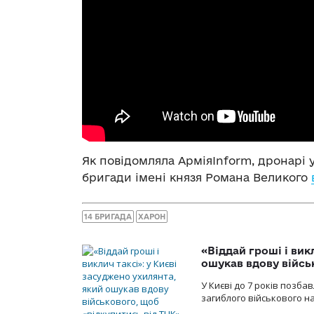
Як повідомляла АрміяInform, дронарі 
бригади імені князя Романа Великого
14 БРИГАДА
ХАРОН
«Віддай гроші і вик
ошукав вдову війсь
У Києві до 7 років позб
загиблого військового на