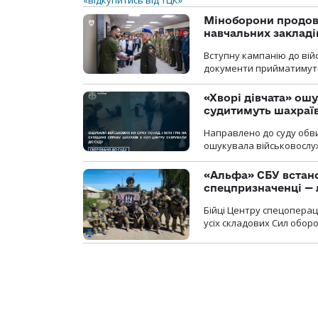
Міноборони продов
навчальних закладі
Вступну кампанію до вій
документи прийматимуть 
«Хворі дівчата» ош
судитимуть шахраїв
Направлено до суду обви
ошукувала військовослуж
«Альфа» СБУ встано
спецпризначенці — 
Бійці Центру спецопера
усіх складових Сил оборо