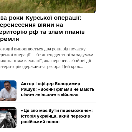
ва роки Курської операції:
еренесення війни на
ериторію рф та злам планів
ремля
ьогодні виповнюється два роки від початку
урської операції — безпрецедентної за задумом
виконанням кампанії, яка перенесла бойові дії
а територію держави-агресора. Цей крок…
Актор і офіцер Володимир
Ращук: «Воєнні фільми не мають
нічого спільного з війною»
«Це зло має бути переможене»:
історія українця, який пережив
російський полон