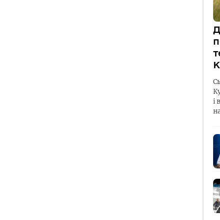
Д
п
т
К
С
К
і 
н