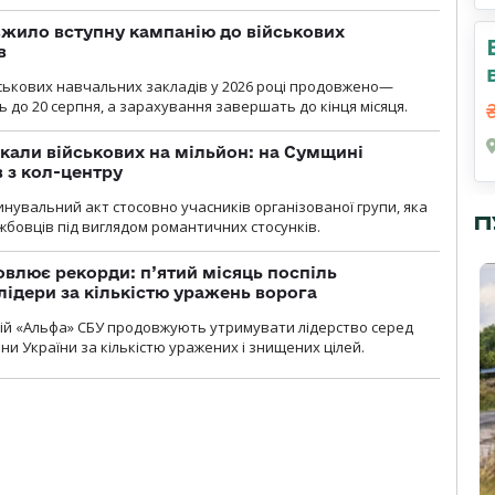
жило вступну кампанію до військових
в
ськових навчальних закладів у 2026 році продовжено—
до 20 серпня, а зарахування завершать до кінця місяця.
укали військових на мільйон: на Сумщині
 з кол-центру
нувальний акт стосовно учасників організованої групи, яка
П
бовців під виглядом романтичних стосунків.
влює рекорди: п’ятий місяць поспіль
лідери за кількістю уражень ворога
цій «Альфа» СБУ продовжують утримувати лідерство серед
ни України за кількістю уражених і знищених цілей.