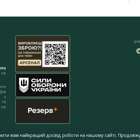
pr
ons
не
orm
Для
м є
 та
 на
 на
чити вам найкращий досвід роботи на нашому сайті. Продовжу