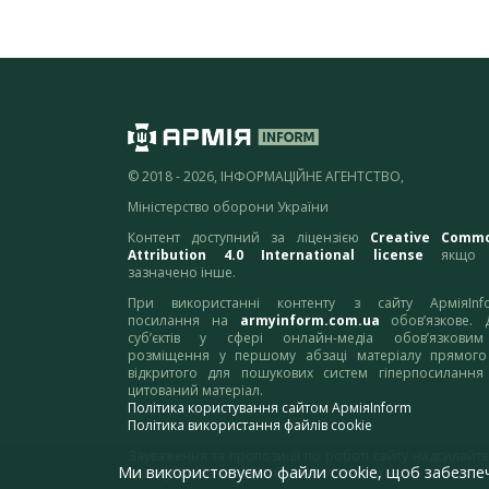
© 2018 - 2026, ІНФОРМАЦІЙНЕ АГЕНТСТВО,
Міністерство оборони України
Контент доступний за ліцензією
Creative Comm
Attribution 4.0 International license
якщо 
зазначено інше.
При використанні контенту з сайту АрміяInf
посилання на
armyinform.com.ua
обов’язкове. 
суб’єктів у сфері онлайн-медіа обов’язкови
розміщення у першому абзаці матеріалу прямого
відкритого для пошукових систем гіперпосилання
цитований матеріал.
Політика користування сайтом АрміяInform
Політика використання файлів cookie
Зауваження та пропозиції по роботі сайту надсилайте
Ми використовуємо файли cookie, щоб забезпе
адресу:
webmaster@armyinform.com.ua