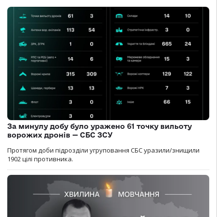
За минулу добу було уражено 61 точку вильоту
ворожих дронів — СБС ЗСУ
Протягом доби підрозділи угруповання СБС уразили/знищили
1902 цілі противника.