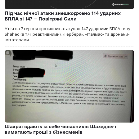
Під час нічної атаки знешкоджено 114 ударних
БПЛА зі 147 — Повітряні Сили
У ніч на 7 серпня противник атакував 147 ударними БПЛА типу
Shahed (в т.ч. реактивними), «Гербера», «Італмас» та дронами-
імітаторами.
Шахраї вдають із себе «власників Шахедів» і
вимагають гроші з бізнесменів