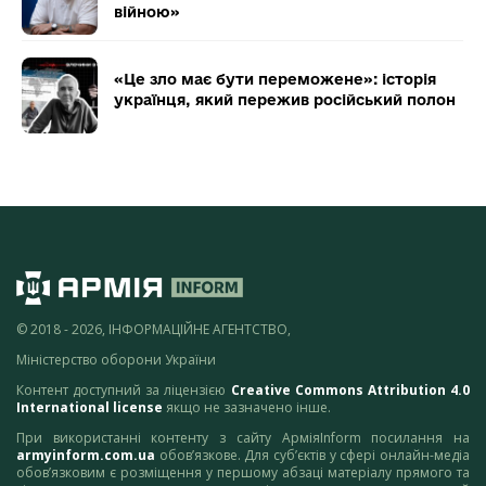
війною»
«Це зло має бути переможене»: історія
українця, який пережив російський полон
© 2018 - 2026, ІНФОРМАЦІЙНЕ АГЕНТСТВО,
Міністерство оборони України
Контент доступний за ліцензією
Creative Commons Attribution 4.0
International license
якщо не зазначено інше.
При використанні контенту з сайту АрміяInform посилання на
armyinform.com.ua
обов’язкове. Для суб’єктів у сфері онлайн-медіа
обов’язковим є розміщення у першому абзаці матеріалу прямого та