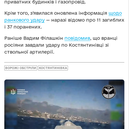
приватних будинків і газопровід.
Крім того, з’явилася оновлена інформація
щодо
ранкового удару
— наразі відомо про 11 загиблих
і 37 поранених.
Раніше Вадим Філашкін
повідомив
, що вранці
росіяни завдали удару по Костянтинівці зі
ствольної артилерії.
ВОРОЖІ ОБСТРІЛИ
КОСТЯНТИНІВКА