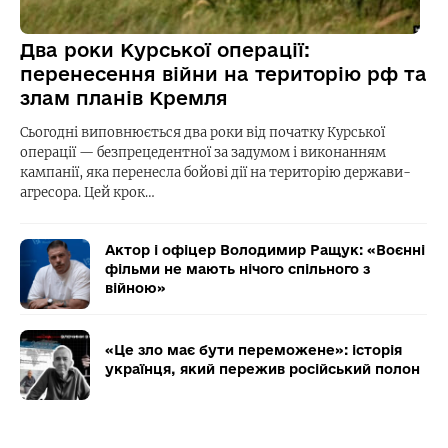
Два роки Курської операції:
перенесення війни на територію рф та
злам планів Кремля
Сьогодні виповнюється два роки від початку Курської
операції — безпрецедентної за задумом і виконанням
кампанії, яка перенесла бойові дії на територію держави-
агресора. Цей крок…
Актор і офіцер Володимир Ращук: «Воєнні
фільми не мають нічого спільного з
війною»
«Це зло має бути переможене»: історія
українця, який пережив російський полон