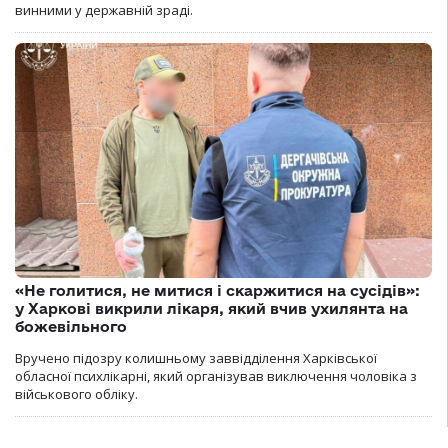
винними у державній зраді.
«Не голитися, не митися і скаржитися на сусідів»:
у Харкові викрили лікаря, який вчив ухилянта на
божевільного
Вручено підозру колишньому заввідділення Харківської
обласної психлікарні, який організував виключення чоловіка з
військового обліку.