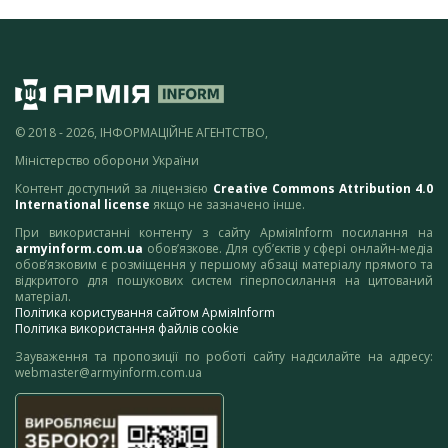
© 2018 - 2026, ІНФОРМАЦІЙНЕ АГЕНТСТВО,
Міністерство оборони України
Контент доступний за ліцензією
Creative Commons Attribution 4.0
International license
якщо не зазначено інше.
При використанні контенту з сайту АрміяInform посилання на
armyinform.com.ua
обов’язкове. Для суб’єктів у сфері онлайн-медіа
обов’язковим є розміщення у першому абзаці матеріалу прямого та
відкритого для пошукових систем гіперпосилання на цитований
матеріал.
Політика користування сайтом АрміяInform
Політика використання файлів cookie
Зауваження та пропозиції по роботі сайту надсилайте на адресу:
webmaster@armyinform.com.ua