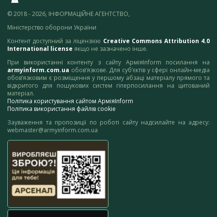
© 2018 - 2026, ІНФОРМАЦІЙНЕ АГЕНТСТВО,
Міністерство оборони України
Контент доступний за ліцензією
Creative Commons Attribution 4.0
International license
якщо не зазначено інше.
При використанні контенту з сайту АрміяInform посилання на
armyinform.com.ua
обов’язкове. Для суб’єктів у сфері онлайн-медіа
обов’язковим є розміщення у першому абзаці матеріалу прямого та
відкритого для пошукових систем гіперпосилання на цитований
матеріал.
Політика користування сайтом АрміяInform
Політика використання файлів cookie
Зауваження та пропозиції по роботі сайту надсилайте на адресу:
webmaster@armyinform.com.ua