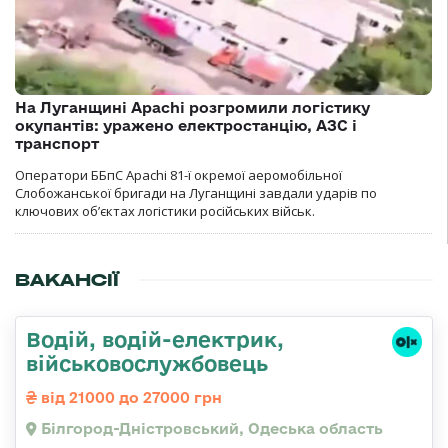
На Луганщині Apachi розгромили логістику
окупантів: уражено електростанцію, АЗС і
транспорт
Оператори ББпС Apachi 81-ї окремої аеромобільної
Слобожанської бригади на Луганщині завдали ударів по
ключових об’єктах логістики російських військ.
ВАКАНСІЇ
Водій, водій-електрик,
військовослужбовець
від 21000 до 27000 грн
Білгород-Дністровський, Одеська область