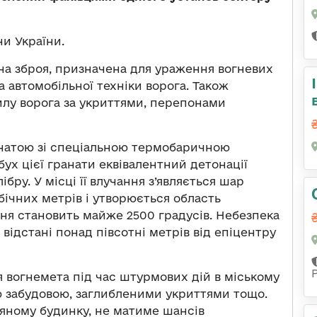
и України.
на зброя, призначена для ураження вогневих
а автомобільної техніки ворога. Також
лу ворога за укриттями, перепонами
натою зі спеціальною термобаричною
ух цієї гранати еквівалентний детонації
бру. У місці її влучання з’являється шар
бічних метрів і утворюється область
ня становить майже 2500 градусів. Небезпека
 відстані понад півсотні метрів від епіцентру
вогнемета під час штурмових дій в міському
ою забудовою, заглибленими укриттями тощо.
ляному будинку, не матиме шансів