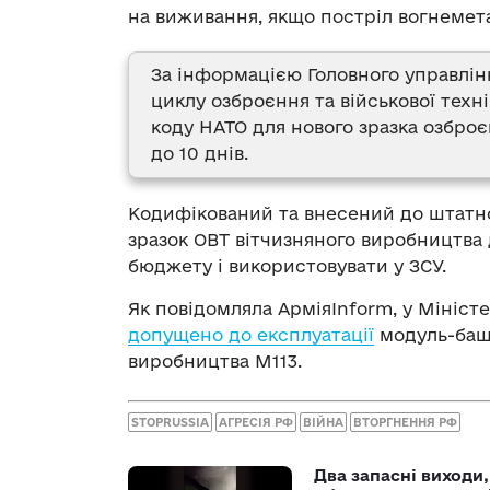
на виживання, якщо постріл вогнемет
За інформацією Головного управлі
циклу озброєння та військової тех
коду НАТО для нового зразка озброє
до 10 днів.
Кодифікований та внесений до штатно
зразок ОВТ вітчизняного виробництва
бюджету і використовувати у ЗСУ.
Як повідомляла АрміяInform, у Мініст
допущено до експлуатації
модуль-баш
виробництва М113.
STOPRUSSIA
АГРЕСІЯ РФ
ВІЙНА
ВТОРГНЕННЯ РФ
Два запасні виходи