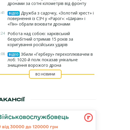
дронами за сотні кілометрів від фронту
:41
Дружба з садочку, «Золотий хрест» і
ВІДЕО
повернення із СЗЧ у «Рарог»: «Ширан» і
«Пін» обрали воювати дронами
:24
Робота над собою: харківський
безробітний отримав 15 років за
коригування російських ударів
:08
Збили «Герберу» перехоплювачем в
ВІДЕО
лоб: 1020-й полк показав унікальне
знищення ворожого дрона
ВСІ НОВИНИ
АКАНСІЇ
Військовослужбовець
від 30000 до 120000 грн