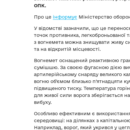
ОПК.
Про це
інформує
Міністерство оборон
У відомстві зазначили, що це перенос
точок противника, легкоброньованої т
з вогнемета можна знищувати живу си
та на відкритій місцевості.
Вогнемет оснащений реактивною гра
сумішшю. За своєю фугасною дією виб
артилерійському снаряду великого калі
вогню об’ємом близько п’ятнадцяти ку
підвищеного тиску. Температура горін
для живої сили ворога зберігається на
вибуху.
Особливо ефективним є використання 
середовищі: на ділянках з капітальн
Наприклад, ворог, який укрився у цег