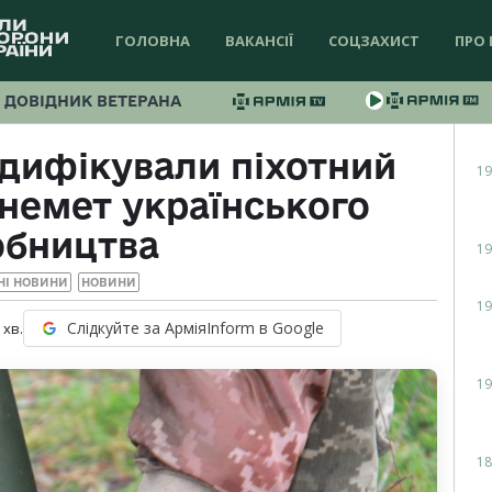
ГОЛОВНА
ВАКАНСІЇ
СОЦЗАХИСТ
ПРО 
ДОВІДНИК ВЕТЕРАНА
дифікували піхотний
19
немет українського
обництва
19
НІ НОВИНИ
НОВИНИ
19
Слідкуйте за АрміяInform в Google
хв.
19
18