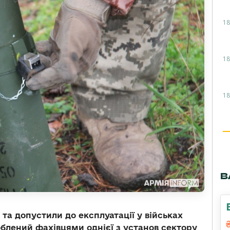
18
18
18
В
та допустили до експлуатації у військах
блений фахівцями однієї з установ сектору