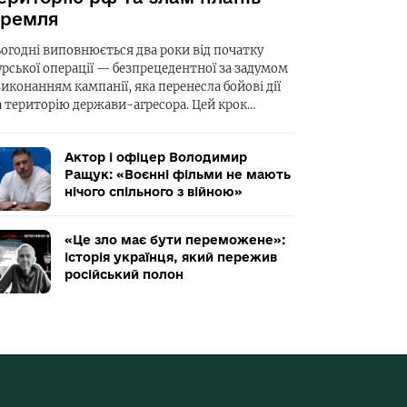
ремля
ьогодні виповнюється два роки від початку
урської операції — безпрецедентної за задумом
виконанням кампанії, яка перенесла бойові дії
а територію держави-агресора. Цей крок…
Актор і офіцер Володимир
Ращук: «Воєнні фільми не мають
нічого спільного з війною»
«Це зло має бути переможене»:
історія українця, який пережив
російський полон