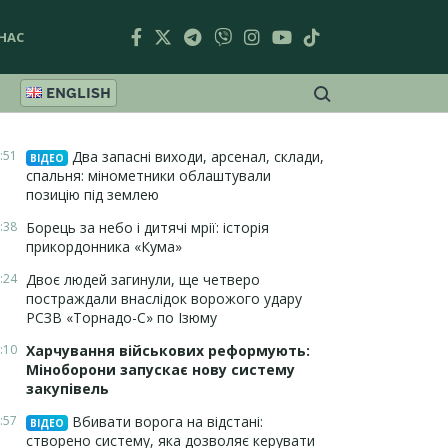
НАС
ENGLISH
:51
Два запасні виходи, арсенал, склади,
ВІДЕО
спальня: мінометники облаштували
позицію під землею
:38
Борець за небо і дитячі мрії: історія
прикордонника «Кума»
:24
Двоє людей загинули, ще четверо
постраждали внаслідок ворожого удару
РСЗВ «Торнадо-С» по Ізюму
:10
Харчування військових реформують:
Міноборони запускає нову систему
закупівель
:57
Вбивати ворога на відстані:
ВІДЕО
створено систему, яка дозволяє керувати