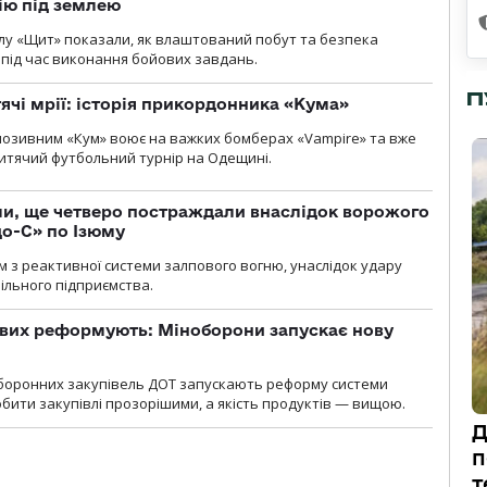
ію під землею
лу «Щит» показали, як влаштований побут та безпека
під час виконання бойових завдань.
П
тячі мрії: історія прикордонника «Кума»
позивним «Кум» воює на важких бомберах «Vampire» та вже
 дитячий футбольний турнір на Одещині.
ли, ще четверо постраждали внаслідок ворожого
о-С» по Ізюму
м з реактивної системи залпового вогню, унаслідок удару
ільного підприємства.
ових реформують: Міноборони запускає нову
оборонних закупівель ДОТ запускають реформу системи
бити закупівлі прозорішими, а якість продуктів — вищою.
Д
п
т