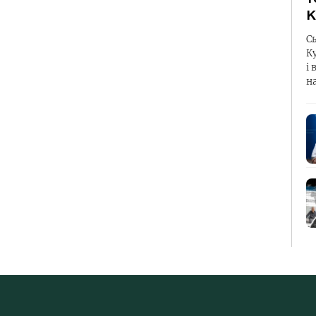
К
С
К
і 
н