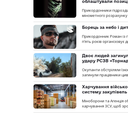
облаштували позиц
Прикордонники підрозді
мінометного розрахунку 
Борець за небо і ди
Прикордонник Роман із 
п’ять років організовує
Двоє людей загину
удару РСЗВ «Торнад
Окупанти обстріляли Ізю
загинули працівники цив
Харчування військ
систему закупівель
Міноборони та Агенція 
харчування ЗСУ, щоб зро