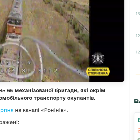
13
12
12
и» 65 механізованої бригади, які окрім
томобільного транспорту окупантів.
В
ерпня
на каналі «Ронінів».
ражені: