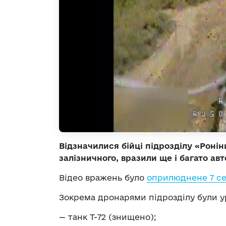
Відзначилися бійці підрозділу «Ронін
залізничного, вразили ще і багато ав
Відео вражень було
оприлюднене 7 с
Зокрема дронарями підрозділу були у
— танк Т-72 (знищено);