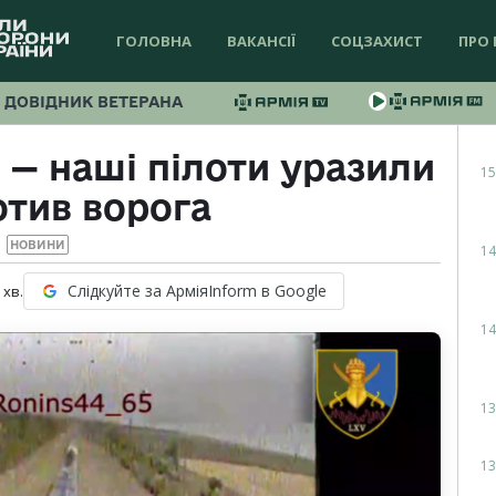
ГОЛОВНА
ВАКАНСІЇ
СОЦЗАХИСТ
ПРО 
ДОВІДНИК ВЕТЕРАНА
е — наші пілоти уразили
15
тив ворога
НОВИНИ
14
Слідкуйте за АрміяInform в Google
хв.
14
13
13