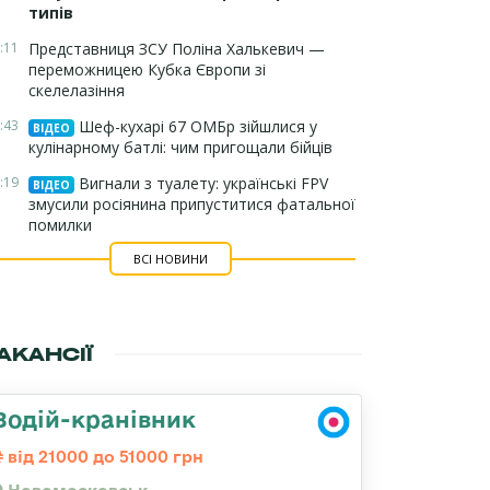
типів
:11
Представниця ЗСУ Поліна Халькевич —
переможницею Кубка Європи зі
скелелазіння
:43
Шеф-кухарі 67 ОМБр зійшлися у
ВІДЕО
кулінарному батлі: чим пригощали бійців
:19
Вигнали з туалету: українські FPV
ВІДЕО
змусили росіянина припуститися фатальної
помилки
ВСІ НОВИНИ
АКАНСІЇ
Водій-кранівник
від 21000 до 51000 грн