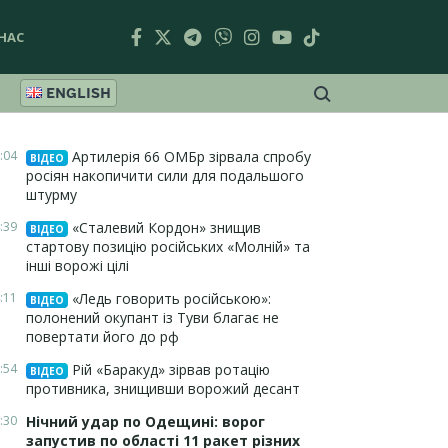
НАС
ENGLISH
:04
Артилерія 66 ОМБр зірвала спробу
ВІДЕО
росіян накопичити сили для подальшого
штурму
:39
«Сталевий Кордон» знищив
ВІДЕО
стартову позицію російських «Молній» та
інші ворожі цілі
:11
«Ледь говорить російською»:
ВІДЕО
полонений окупант із Туви благає не
повертати його до рф
:54
Рій «Баракуд» зірвав ротацію
ВІДЕО
противника, знищивши ворожий десант
:30
Нічний удар по Одещині: ворог
запустив по області 11 ракет різних