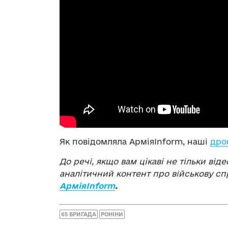
Як повідомляла АрміяInform, наші
дро
До речі, якщо вам цікаві не тільки віде
аналітичний контент про військову сп
АрміяInform
.
65 БРИГАДА
РОНІНИ