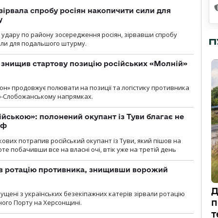
зірвала спробу росіян накопичити сили для
у
и удару по району зосередження росіян, зірвавши спробу
П
или для подальшого штурму.
 знищив стартову позицію російських «Молній»
н» продовжує полювати на позиції та логістику противника
но-Слобожанському напрямках.
ійською»: полонений окупант із Туви благає не
рф
кових потрапив російський окупант із Туви, який пішов на
те побачивши все на власні очі, втік уже на третій день
ав ротацію противника, знищивши ворожий
Д
пущені з українських безекіпажних катерів зірвали ротацію
п
зного Порту на Херсонщині.
т