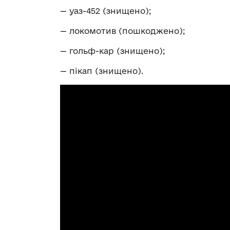
— уаз-452 (знищено);
— локомотив (пошкоджено);
— гольф-кар (знищено);
— пікап (знищено).