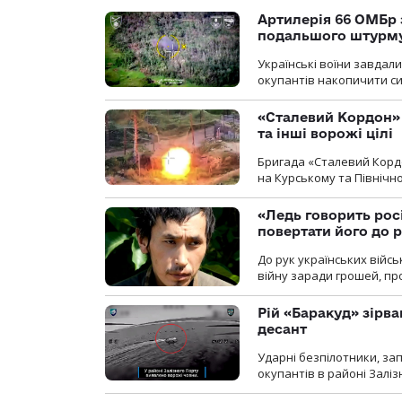
Артилерія 66 ОМБр 
подальшого штурм
Українські воїни завдал
окупантів накопичити с
«Сталевий Кордон»
та інші ворожі цілі
Бригада «Сталевий Кордо
на Курському та Північ
«Ледь говорить рос
повертати його до 
До рук українських війсь
війну заради грошей, про
Рій «Баракуд» зірв
десант
Ударні безпілотники, за
окупантів в районі Залі