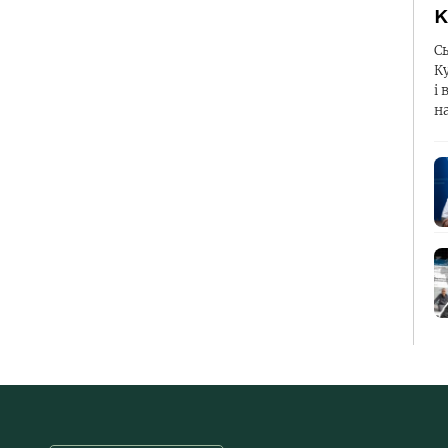
К
С
К
і 
н