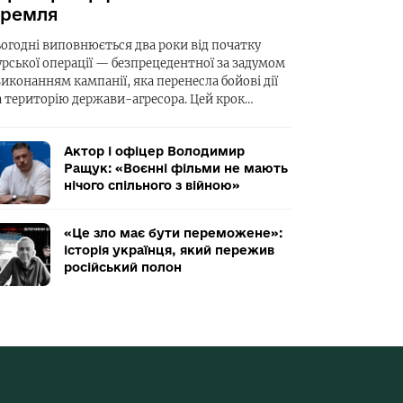
ремля
ьогодні виповнюється два роки від початку
урської операції — безпрецедентної за задумом
виконанням кампанії, яка перенесла бойові дії
а територію держави-агресора. Цей крок…
Актор і офіцер Володимир
Ращук: «Воєнні фільми не мають
нічого спільного з війною»
«Це зло має бути переможене»:
історія українця, який пережив
російський полон