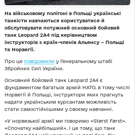
На військовому полігоні в Польщі українські
танкісти навчаються користуватися й
обслуговувати потужний основний бойовий
танк Leopard 2A4 під керівництвом
інструкторів з країн-членів Альянсу – Польщі
та Норвегії.
Про це
повідомили
у Генеральному штабі
Збройних Сил України.
Основний бойовий танк Leopard 2A4 є
фундаментом багатьох армій НАТО, в тому числі
Норвегії й Польщі, інструктори яких прагнуть
надати українським курсантам можливість
стати самостійнішими у своєму навчанні.
«У норвезької армії ми говоримо «Størst Først».
«Спочатку найбільший». І це тому, що танк