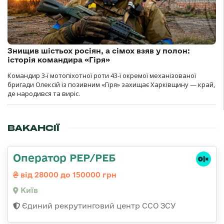
Знищив шістьох росіян, а сімох взяв у полон:
історія командира «Гіря»
Командир 3-ї мотопіхотної роти 43-ї окремої механізованої
бригади Олексій із позивним «Гіря» захищає Харківщину — край,
де народився та виріс.
ВАКАНСІЇ
Оператор РЕР/РЕБ
від 28000 до 150000 грн
Київ
Єдиний рекрутинговий центр ССО ЗСУ