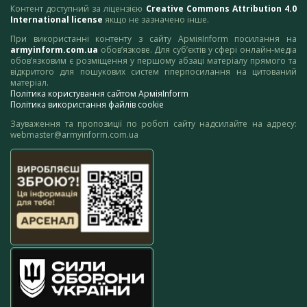
Контент доступний за ліцензією
Creative Commons Attribution 4.0
International license
якщо не зазначено інше.
При використанні контенту з сайту АрміяInform посилання на
armyinform.com.ua
обов’язкове. Для суб’єктів у сфері онлайн-медіа
обов’язковим є розміщення у першому абзаці матеріалу прямого та
відкритого для пошукових систем гіперпосилання на цитований
матеріал.
Політика користування сайтом АрміяInform
Політика використання файлів cookie
Зауваження та пропозиції по роботі сайту надсилайте на адресу:
webmaster@armyinform.com.ua