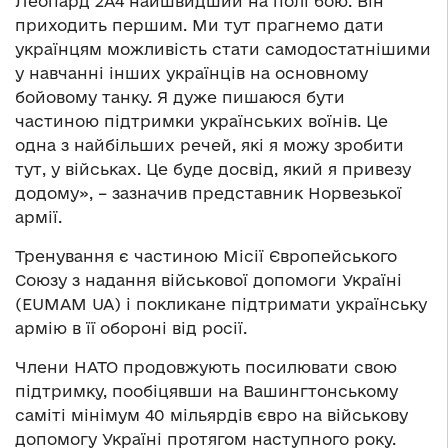
Леопард 2А4 найшвидший на полі бою. Він
приходить першим. Ми тут прагнемо дати
українцям можливість стати самодостатнішими
у навчанні інших українців на основному
бойовому танку. Я дуже пишаюся бути
частиною підтримки українських воїнів. Це
одна з найбільших речей, які я можу зробити
тут, у військах. Це буде досвід, який я привезу
додому», – зазначив представник Норвезької
армії.
Тренування є частиною Місії Європейського
Союзу з надання військової допомоги Україні
(EUMAM UA) і покликане підтримати українську
армію в її обороні від росії.
Члени НАТО продовжують посилювати свою
підтримку, пообіцявши на Вашингтонському
саміті мінімум 40 мільярдів євро на військову
допомогу Україні протягом наступного року.