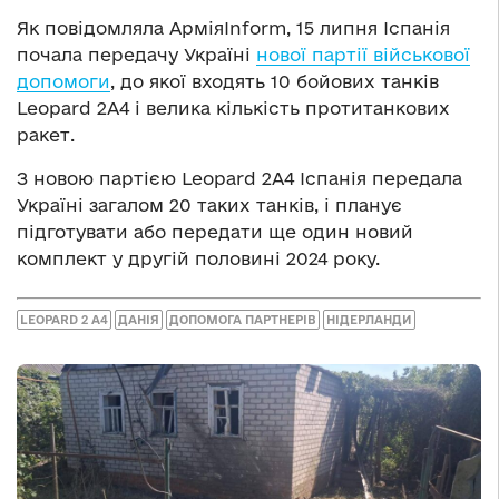
Як повідомляла АрміяInform, 15 липня Іспанія
почала передачу Україні
нової партії військової
допомоги
, до якої входять 10 бойових танків
Leopard 2А4 і велика кількість протитанкових
ракет.
З новою партією Leopard 2A4 Іспанія передала
Україні загалом 20 таких танків, і планує
підготувати або передати ще один новий
комплект у другій половині 2024 року.
LEOPARD 2 A4
ДАНІЯ
ДОПОМОГА ПАРТНЕРІВ
НІДЕРЛАНДИ