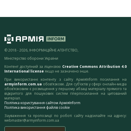
© 2018 - 2026, ІНФОРМАЦІЙНЕ АГЕНТСТВО,
Міністерство оборони України
Контент доступний за ліцензією
Creative Commons Attribution 4.0
International license
якщо не зазначено інше.
При використанні контенту з сайту АрміяInform посилання на
armyinform.com.ua
обов’язкове. Для суб’єктів у сфері онлайн-медіа
обов’язковим є розміщення у першому абзаці матеріалу прямого та
відкритого для пошукових систем гіперпосилання на цитований
матеріал.
Політика користування сайтом АрміяInform
Політика використання файлів cookie
Зауваження та пропозиції по роботі сайту надсилайте на адресу:
webmaster@armyinform.com.ua