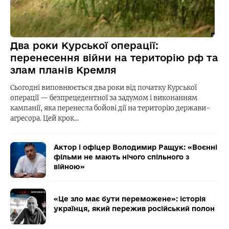
Два роки Курської операції:
перенесення війни на територію рф та
злам планів Кремля
Сьогодні виповнюється два роки від початку Курської
операції — безпрецедентної за задумом і виконанням
кампанії, яка перенесла бойові дії на територію держави-
агресора. Цей крок…
Актор і офіцер Володимир Ращук: «Воєнні
фільми не мають нічого спільного з
війною»
«Це зло має бути переможене»: історія
українця, який пережив російський полон