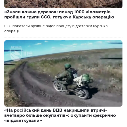
«Знали кожне дерево»: понад 1000 кілометрів
пройшли групи ССО, готуючи Курську операцію
ССО показали архівне відео процесу підготовки Курської
операції.
«На російський день ВДВ накришили втричі-
вчетверо більше окупантів»: окупанти феєрично
«відсвяткували»