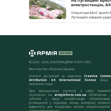
На Луганщині Apach
електростанцію, АЗ
Оператори ББпС Apachi 8
Луганщині завдали ударів
© 2018 - 2026, ІНФОРМАЦІЙНЕ АГЕНТСТВО,
Міністерство оборони України
Контент доступний за ліцензією
Creative Comm
Attribution 4.0 International license
якщо 
зазначено інше.
При використанні контенту з сайту АрміяInf
посилання на
armyinform.com.ua
обов’язкове. 
суб’єктів у сфері онлайн-медіа обов’язкови
розміщення у першому абзаці матеріалу прямого
відкритого для пошукових систем гіперпосилання
цитований матеріал.