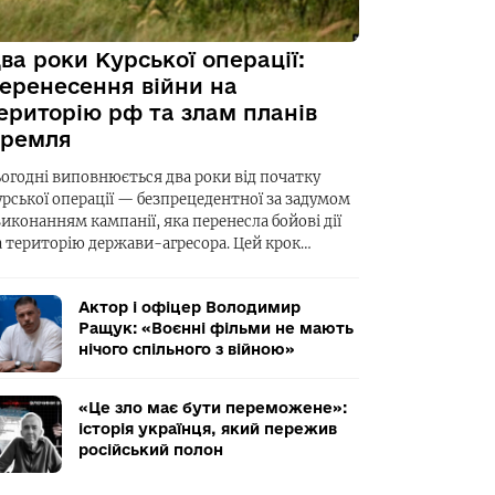
ва роки Курської операції:
еренесення війни на
ериторію рф та злам планів
ремля
ьогодні виповнюється два роки від початку
урської операції — безпрецедентної за задумом
виконанням кампанії, яка перенесла бойові дії
а територію держави-агресора. Цей крок…
Актор і офіцер Володимир
Ращук: «Воєнні фільми не мають
нічого спільного з війною»
«Це зло має бути переможене»:
історія українця, який пережив
російський полон