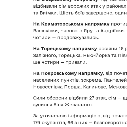
відбивали сім ворожих атак у районах 
та Виїмки. Шість боїв завершено, один
На Краматорському напрямку
против
Васюківки, Часового Яру та Андріївки
чотири — продовжувались.
На Торецькому напрямку
росіяни 16 р
Залізного, Торецька, Нью-Йорка та Пі
ще чотири — тривали.
На Покровському напрямку
, від поча
населених пунктів, зокрема, Пантелей
Новоселівка Перша, Калинове, Межове
Сили оборони відбили 27 атак, сім — 
зусилля біля Желанного.
За уточненою інформацією, від почат
179 окупантів, 66 з них — безповоротн