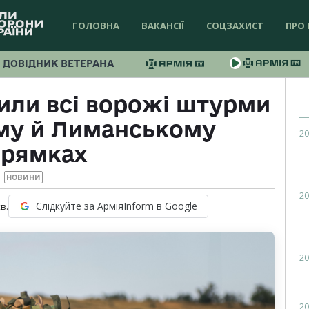
ГОЛОВНА
ВАКАНСІЇ
СОЦЗАХИСТ
ПРО 
ДОВІДНИК ВЕТЕРАНА
или всі ворожі штурми
ому й Лиманському
20
прямках
НОВИНИ
20
Слідкуйте за АрміяInform в Google
в.
20
20