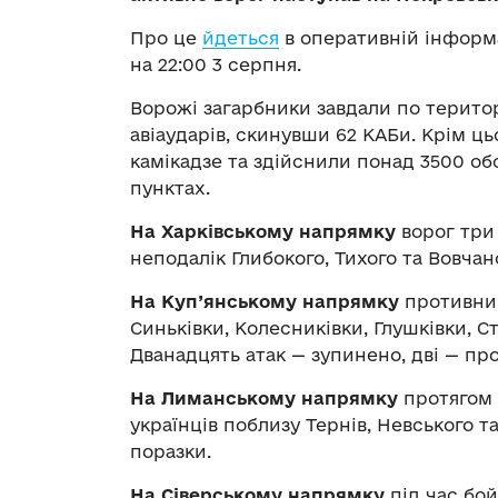
Про це
йдеться
в оперативній інформа
на 22:00 3 серпня.
Ворожі загарбники завдали по територ
авіаударів, скинувши 62 КАБи. Крім ц
камікадзе та здійснили понад 3500 об
пунктах.
На Харківському напрямку
ворог три 
неподалік Глибокого, Тихого та Вовча
На Куп’янському напрямку
противник
Синьківки, Колесниківки, Глушківки, С
Дванадцять атак — зупинено, дві — пр
На Лиманському напрямку
протягом 
українців поблизу Тернів, Невського та
поразки.
На Сіверському напрямку
під час бой