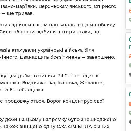
Івано-Дар’ївки, Верхньокам’янського, Спірного
 — ще тривав.
ник здійснив вісім наступальних дій поблизу
. Сили оборони відбили чотири атаки, ще
азів атакували українські війська біля
внічного. Дванадцять боєзіткнень — завершено,
тку цієї доби, точилися 34 бої неподалік
монівка, Воздвиженка, Іванівка, Желанне,
 та Яснобродівка.
ще продовжуються. Ворог концентрує свої
ку доби на цьому напрямку було знешкоджено
о. Також знищено одну САУ, сім БПЛА різних