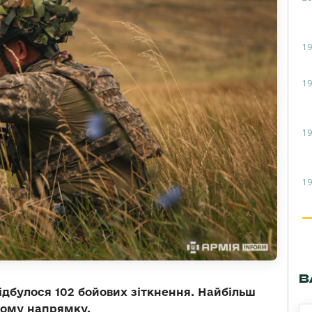
19
19
19
19
В
відбулося 102 бойових зіткнення. Найбільш
кому напрямку.