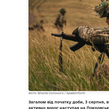
Фото: Віталія Солоного / АрміяInform
Загалом від початку доби, 3 серпня, 
активно ворог наступав на Покровсь