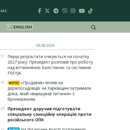
НАС
ENGLISH
06.08.2026
:51
Перші результати очікуються на початку
2027 року: Президент розповів про роботу
над вітчизняною балістикою та системою
FREYJA
:41
«Продавав» вплив на
ФОТО
держпосадовців: на Харківщині затримали
ділка, який «вирішував питання» з
бронюванням
:25
Президент доручив підготувати
спеціальну санкційну операцію проти
російського ОПК
:11
На Луганщині Apachi розгромили
ВІДЕО