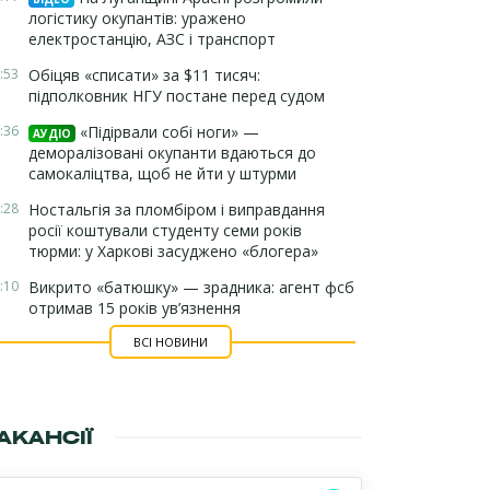
логістику окупантів: уражено
електростанцію, АЗС і транспорт
:53
Обіцяв «списати» за $11 тисяч:
підполковник НГУ постане перед судом
:36
«Підірвали собі ноги» —
АУДІО
деморалізовані окупанти вдаються до
самокаліцтва, щоб не йти у штурми
:28
Ностальгія за пломбіром і виправдання
росії коштували студенту семи років
тюрми: у Харкові засуджено «блогера»
:10
Викрито «батюшку» — зрадника: агент фсб
отримав 15 років ув’язнення
ВСІ НОВИНИ
АКАНСІЇ