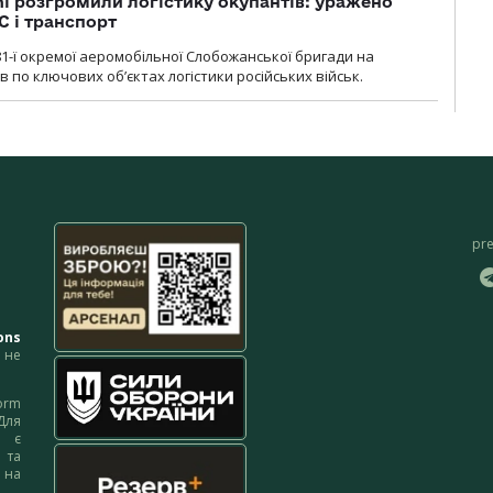
i розгромили логістику окупантів: уражено
С і транспорт
1-ї окремої аеромобільної Слобожанської бригади на
 по ключових об’єктах логістики російських військ.
pr
ons
не
orm
Для
м є
 та
 на