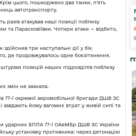
Крім цього, пошкоджено два танки, п’ять
иниць автотранспорту.
ть разів атакував наші позиції поблизу
вки та Парасковіївки. Чотири атаки — відбито,
 здійснив три наступальні дії у бік
го, де продовжувалось одне боєзіткнення.
П
 штурми позицій наших підрозділів поблизу
х змін не зазнала.
ів 77-ї окремої аеромобільної бригади ДШВ ЗС
і завдають йому вагомих втрат у живій силі та
ри ударних БПЛА 77-ї ОАеМБр ДШВ ЗС України
йську установку противника: через детонацію