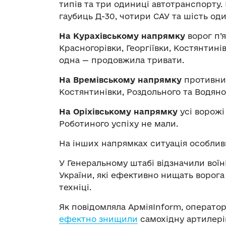
типів та три одиниці автотранспорту. 
гаубиць Д-30, чотири САУ та шість од
На Курахівському напрямку
ворог п’я
Красногорівки, Георгіївки, Костянтині
одна — продовжила тривати.
На Времівському напрямку
противник
Костянтинівки, Роздольного та Водяно
На Оріхівському напрямку
усі ворожі
Роботиного успіху не мали.
На інших напрямках ситуація особливи
У Генеральному штабі відзначили воїн
України, які ефективно нищать ворога 
техніці.
Як повідомляла АрміяInform, операто
ефектно знищили
самохідну артилері