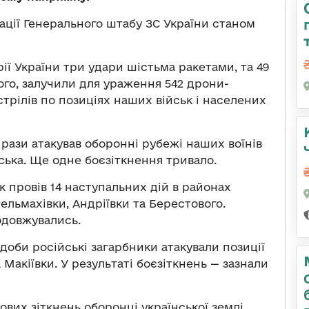
ції Генерального штабу ЗС України станом
ії України три удари шістьма ракетами, та 49
ього, залучили для ураження 542 дрони-
стрілів по позиціях наших військ і населених
рази атакував оборонні рубежі наших воїнів
нська. Ще одне боєзіткнення тривало.
 провів 14 наступальних дій в районах
тельмахівки, Андріївки та Берестового.
одовжувались.
доби російські загарбники атакували позиції
 Макіївки. У результаті боєзіткнень — зазнали
ових зіткнень оборонці української землі