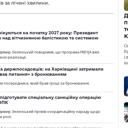
в за лічені хвилини.
Д
п
т
чікуються на початку 2027 року: Президент
К
у над вітчизняною балістикою та системою
С
К
димир Зеленський повідомив, що програма FREYJA вже
ної реалізації.
і 
н
а держпосадовців: на Харківщині затримали
ував питання» з бронюванням
и посередника, який брав гроші за бронювання.
підготувати спеціальну санкційну операцію
 ОПК
димир Зеленський провів координаційну нараду щодо
 росії.