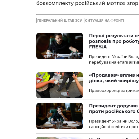
боєкомплекту російський мотлох згорі
ГЕНЕРАЛЬНИЙ ШТАБ ЗСУ
СИТУАЦІЯ НА ФРОНТІ
Перші результати о
розповів про робот
FREYJA
Президент України Воло
перебуває на етапі актив
«Продавав» вплив н
ділка, який «виріш
Правоохоронці затримал
Президент доручив 
проти російського
Президент України Воло
санкційної політики проти