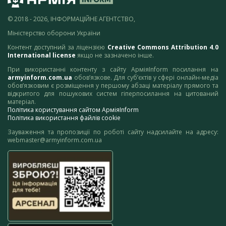
© 2018 - 2026, ІНФОРМАЦІЙНЕ АГЕНТСТВО,
Міністерство оборони України
Контент доступний за ліцензією
Creative Commons Attribution 4.0
International license
якщо не зазначено інше.
При використанні контенту з сайту АрміяInform посилання на
armyinform.com.ua
обов’язкове. Для суб’єктів у сфері онлайн-медіа
обов’язковим є розміщення у першому абзаці матеріалу прямого та
відкритого для пошукових систем гіперпосилання на цитований
матеріал.
Політика користування сайтом АрміяInform
Політика використання файлів cookie
Зауваження та пропозиції по роботі сайту надсилайте на адресу:
webmaster@armyinform.com.ua