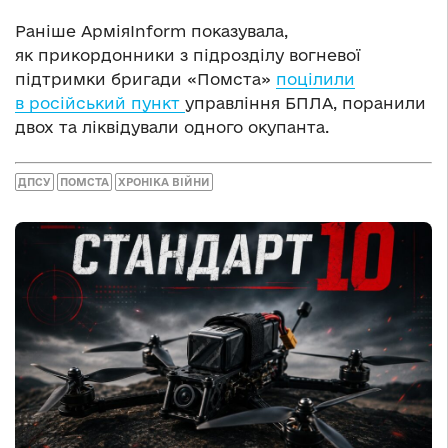
Раніше АрміяInform показувала,
як прикордонники з підрозділу вогневої
підтримки бригади «Помста»
поцілили
в російський пункт
управління БПЛА, поранили
двох та ліквідували одного окупанта.
ДПСУ
ПОМСТА
ХРОНІКА ВІЙНИ