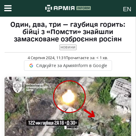
EN
Один, два, три — гаубиця горить:
бійці з «Помсти» знайшли
замасковане озброєння росіян
НОВИНИ
4 Серпня 2024, 11:31
Прочитаєте за:
< 1
хв.
Слідкуйте за АрміяInform в Google