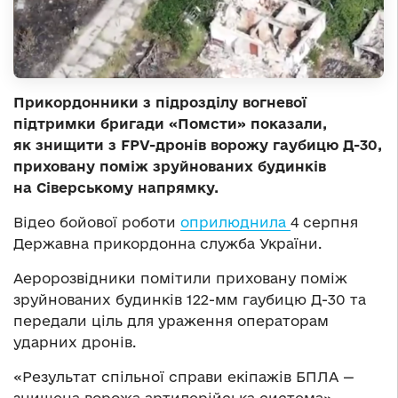
Прикордонники з підрозділу вогневої
підтримки бригади «Помсти» показали,
як знищити з FPV-дронів ворожу гаубицю Д-30,
приховану поміж зруйнованих будинків
на Сіверському напрямку.
Відео бойової роботи
оприлюднила
4 серпня
Державна прикордонна служба України.
Аеророзвідники помітили приховану поміж
зруйнованих будинків 122-мм гаубицю Д-30 та
передали ціль для ураження операторам
ударних дронів.
«Результат спільної справи екіпажів БПЛА —
знищена ворожа артилерійська система», —