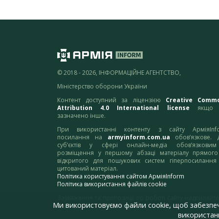
© 2018 - 2026, ІНФОРМАЦІЙНЕ АГЕНТСТВО,
Міністерство оборони України
Контент доступний за ліцензією
Creative Comm
Attribution 4.0 International license
якщо 
зазначено інше.
При використанні контенту з сайту АрміяInf
посилання на
armyinform.com.ua
обов’язкове. 
суб’єктів у сфері онлайн-медіа обов’язкови
розміщення у першому абзаці матеріалу прямого
відкритого для пошукових систем гіперпосилання
цитований матеріал.
Політика користування сайтом АрміяInform
Політика використання файлів cookie
Зауваження та пропозиції по роботі сайту надсилайте
Ми використовуємо файли cookie, щоб забезпе
адресу:
webmaster@armyinform.com.ua
використанн