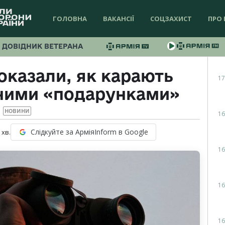
ГОЛОВНА
ВАКАНСІЇ
СОЦЗАХИСТ
ПРО 
ДОВІДНИК ВЕТЕРАНА
оказали, як карають
17
сними «подарунками»
НОВИНИ
16
Слідкуйте за АрміяInform в Google
хв.
16
16
16