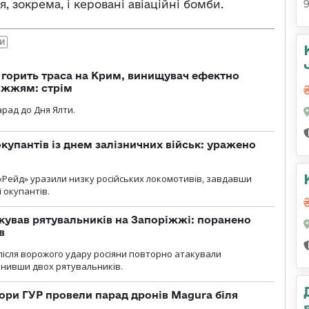
, зокрема, і керовані авіаційні бомби.
НИ
, горить траса на Крим, винищувач ефектно
іжжям: стрім
рад до Дня Ялти.
купантів із днем залізничних військ: уражено
«Рейд» уразили низку російських локомотивів, завдавши
і окупантів.
кував рятувальників на Запоріжжі: поранено
в
і після ворожого удару росіяни повторно атакували
анивши двох рятувальників.
ори ГУР провели парад дронів Magura біля