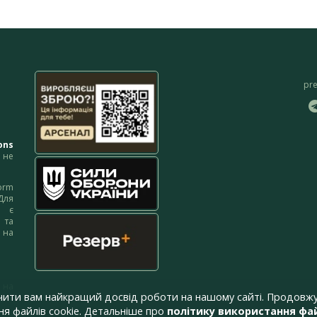
pr
ons
не
orm
Для
м є
 та
 на
 на
чити вам найкращий досвід роботи на нашому сайті. Продовжу
я файлів cookie. Детальніше про
політику використання фай