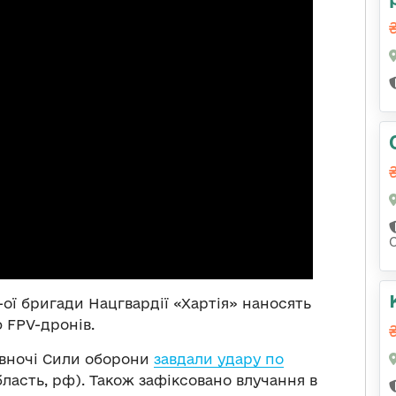
3-ої бригади Нацгвардії «Хартія» наносять
 FPV-дронів.
 вночі Сили оборони
завдали удару по
ласть, рф). Також зафіксовано влучання в