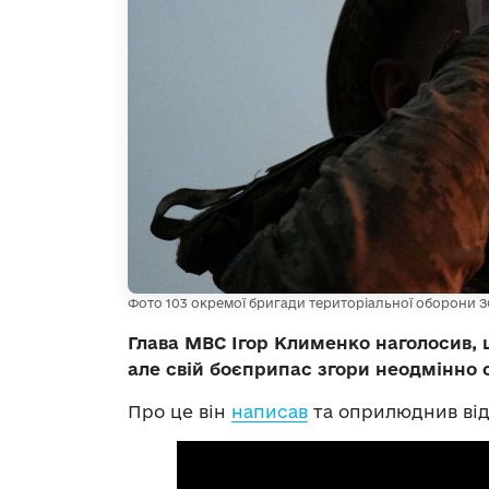
Фото 103 окремої бригади територіальної оборони З
Глава МВС Ігор Клименко наголосив, 
але свій боєприпас згори неодмінно
Про це він
написав
та оприлюднив відп