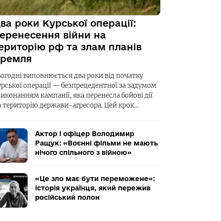
ва роки Курської операції:
еренесення війни на
ериторію рф та злам планів
ремля
ьогодні виповнюється два роки від початку
урської операції — безпрецедентної за задумом
виконанням кампанії, яка перенесла бойові дії
а територію держави-агресора. Цей крок…
Актор і офіцер Володимир
Ращук: «Воєнні фільми не мають
нічого спільного з війною»
«Це зло має бути переможене»:
історія українця, який пережив
російський полон