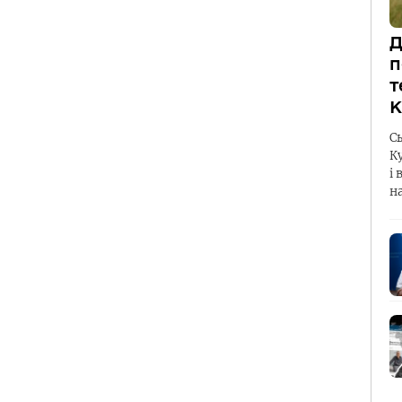
Д
п
т
К
С
К
і 
н