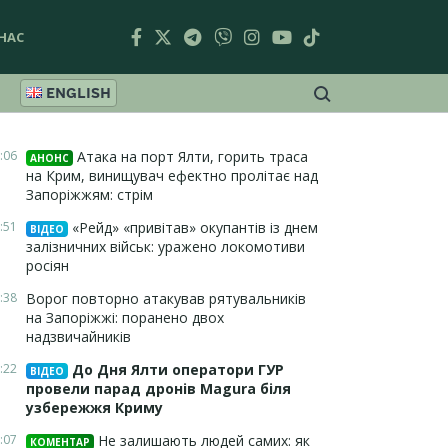
НАС
ENGLISH
:06
Атака на порт Ялти, горить траса
АНОНС
на Крим, винищувач ефектно пролітає над
Запоріжжям: стрім
:51
«Рейд» «привітав» окупантів із днем
ВІДЕО
залізничних військ: уражено локомотиви
росіян
:38
Ворог повторно атакував рятувальників
на Запоріжжі: поранено двох
надзвичайників
:22
До Дня Ялти оператори ГУР
ВІДЕО
провели парад дронів Magura біля
узбережжя Криму
:07
Не залишають людей самих: як
КОМЕНТАР