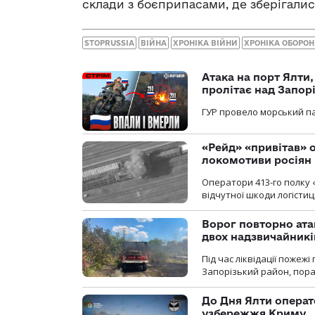
склади з боєприпасами, де зберігалися
STOPRUSSIA
ВІЙНА
ХРОНІКА ВІЙНИ
ХРОНІКА ОБОРО
Атака на порт Ялти
пролітає над Запор
ГУР провело морський па
«Рейд» «привітав» о
локомотиви росіян
Оператори 413-го полку 
відчутної шкоди логістиц
Ворог повторно ата
двох надзвичайникі
Під час ліквідації пожеж
Запорізький район, пор
До Дня Ялти операт
узбережжя Криму