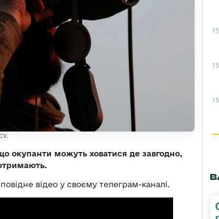
15
15
15
СУ.
що окупанти можуть ховатися де завгодно,
 отримають.
В
овідне відео у своєму телеграм-каналі.