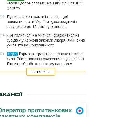
«Азов» допомагає мешканцям сіл біля лінії
фронту
:50
Підписали контракти із зс рф, щоб
воювати проти України: двох зрадників
засуджено до 15 років ув’язнення
:34
«Не голитися, не митися і скаржитися на
сусідів»: у Харкові викрили лікаря, який вчив
ухилянта на божевільного
:18
Гармата, транспорт та вже нежива
ВІДЕО
сила: Prime показав ураження окупантів на
Північно-Слобожанському напрямку
ВСІ НОВИНИ
АКАНСІЇ
Оператор протитанкових
ракетних комплексів