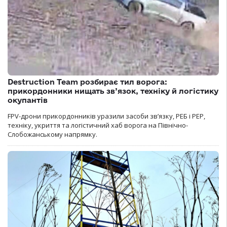
Destruction Team розбирає тил ворога:
прикордонники нищать зв’язок, техніку й логістику
окупантів
FPV-дрони прикордонників уразили засоби зв’язку, РЕБ і РЕР,
техніку, укриття та логістичний хаб ворога на Північно-
Слобожанському напрямку.