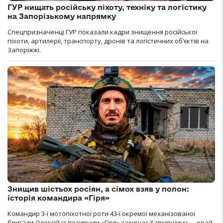
ГУР нищать російську піхоту, техніку та логістику
на Запорізькому напрямку
Спецпризначенці ГУР показали кадри знищення російської
піхоти, артилерії, транспорту, дронів та логістичних об’єктів на
Запоріжжі.
Знищив шістьох росіян, а сімох взяв у полон:
історія командира «Гіря»
Командир 3-ї мотопіхотної роти 43-ї окремої механізованої
бригади Олексій із позивним «Гіря» захищає Харківщину — край,