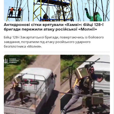
Антидронові сітки врятували «Хамві»: бійці 128-ї
бригади пережили атаку російської «Молнії»
Бійці 128-ї Закарпатської бригади, повертаючись із бойового
завдання, потрапили під атаку російського ударного
безпілотника «Молнія».