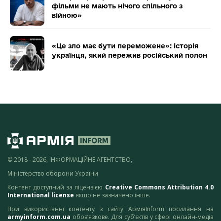
фільми не мають нічого спільного з
війною»
«Це зло має бути переможене»: історія
українця, який пережив російський полон
© 2018 - 2026, ІНФОРМАЦІЙНЕ АГЕНТСТВО,
Міністерство оборони України
Контент доступний за ліцензією
Creative Commons Attribution 4.0
International license
якщо не зазначено інше.
При використанні контенту з сайту АрміяInform посилання на
armyinform.com.ua
обов’язкове. Для суб’єктів у сфері онлайн-медіа