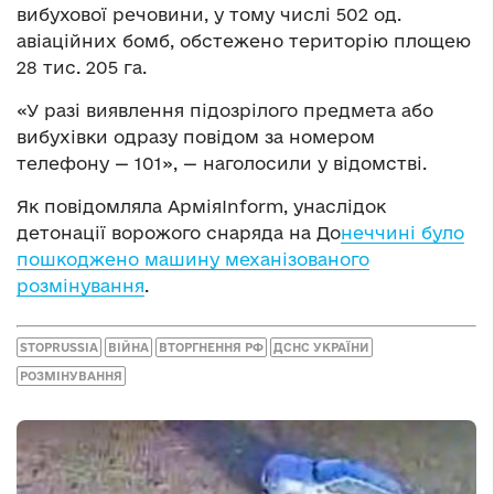
вибухової речовини, у тому числі 502 од.
авіаційних бомб, обстежено територію площею
28 тис. 205 га.
«У разі виявлення підозрілого предмета або
вибухівки одразу повідом за номером
телефону — 101», — наголосили у відомстві.
Як повідомляла АрміяInform, унаслідок
детонації ворожого снаряда на До
неччині було
пошкоджено машину механізованого
розмінування
.
STOPRUSSIA
ВІЙНА
ВТОРГНЕННЯ РФ
ДСНС УКРАЇНИ
РОЗМІНУВАННЯ