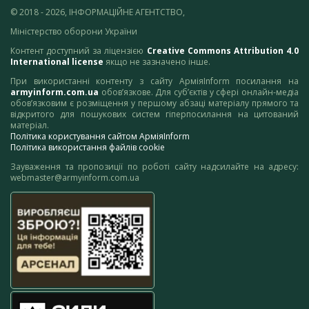
© 2018 - 2026, ІНФОРМАЦІЙНЕ АГЕНТСТВО,
Міністерство оборони України
Контент доступний за ліцензією
Creative Commons Attribution 4.0
International license
якщо не зазначено інше.
При використанні контенту з сайту АрміяInform посилання на
armyinform.com.ua
обов’язкове. Для суб’єктів у сфері онлайн-медіа
обов’язковим є розміщення у першому абзаці матеріалу прямого та
відкритого для пошукових систем гіперпосилання на цитований
матеріал.
Політика користування сайтом АрміяInform
Політика використання файлів cookie
Зауваження та пропозиції по роботі сайту надсилайте на адресу:
webmaster@armyinform.com.ua