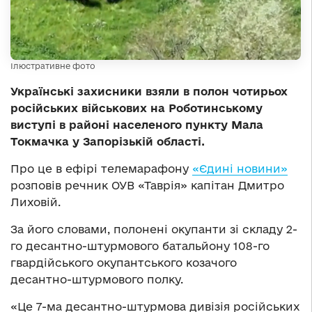
Ілюстративне фото
Українські захисники взяли в полон чотирьох
російських військових на Роботинському
виступі в районі населеного пункту Мала
Токмачка у Запорізькій області.
Про це в ефірі телемарафону
«Єдині новини»
розповів речник ОУВ «Таврія» капітан Дмитро
Лиховій.
За його словами, полонені окупанти зі складу 2-
го десантно-штурмового батальйону 108-го
гвардійського окупантського козачого
десантно-штурмового полку.
«Це 7-ма десантно-штурмова дивізія російських