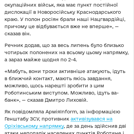
окупаційних військ, яка має пункт постійної
дислокації в Новоросійську Краснодарського
краю. У полон росіян брали наші Нацгвардійці,
причому це відбувається вже не вперше», —
сказав він.
Речник додав, що за весь липень було близько
чотирьох полонених на всьому цьому напрямку,
а зараз майже щодня по 2-4.
«Мабуть, вони трохи активніше атакують, ідуть
в ближчий контакт, мають якісь завдання,
можливо, щось нарешті зробити з цим
Роботинським виступом. Можливо, ідуть ва-
банк», — сказав Дмитро Лиховій.
Як повідомляла АрміяInform, за інформацією
Генштабу ЗСУ, противник
активізувався на
Оріхівському напрямку
, де за день здійснив дві
атаки неподалік населених пунктів Роботине і