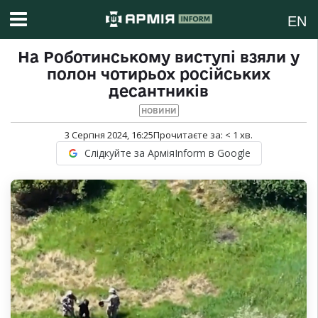
EN
На Роботинському виступі взяли у
полон чотирьох російських
десантників
НОВИНИ
3 Серпня 2024, 16:25
Прочитаєте за:
< 1
хв.
Слідкуйте за АрміяInform в Google