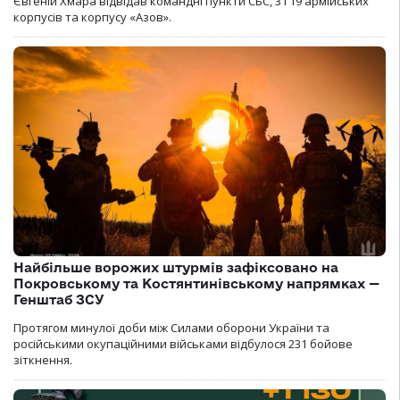
Євгеній Хмара відвідав командні пункти СБС, 3 і 19 армійських
корпусів та корпусу «Азов».
Найбільше ворожих штурмів зафіксовано на
Покровському та Костянтинівському напрямках —
Генштаб ЗСУ
Протягом минулої доби між Силами оборони України та
російськими окупаційними військами відбулося 231 бойове
зіткнення.