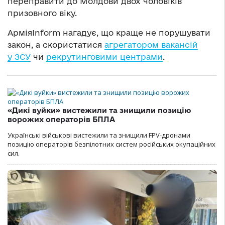
переправити до Молдови двох чоловіків
призовного віку.
АрміяInform нагадує, що краще не порушувати
закон, а скористатися
агрегатором вакансій
у ЗСУ
чи
рекрутинговими центрами
.
«Дикі вуйки» вистежили та знищили позицію
ворожих операторів БПЛА
Українські військові вистежили та знищили FPV-дронами
позицію операторів безпілотних систем російських окупаційних
сил.