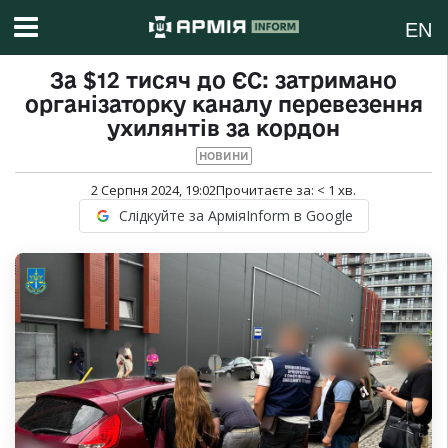
EN
За $12 тисяч до ЄС: затримано
організаторку каналу перевезення
ухилянтів за кордон
НОВИНИ
2 Серпня 2024, 19:02
Прочитаєте за:
< 1
хв.
Слідкуйте за АрміяInform в Google