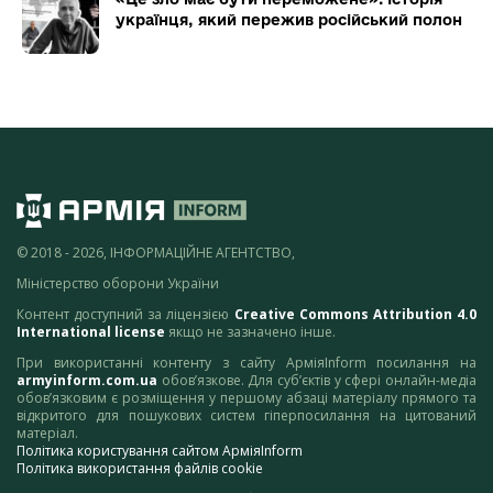
українця, який пережив російський полон
© 2018 - 2026, ІНФОРМАЦІЙНЕ АГЕНТСТВО,
Міністерство оборони України
Контент доступний за ліцензією
Creative Commons Attribution 4.0
International license
якщо не зазначено інше.
При використанні контенту з сайту АрміяInform посилання на
armyinform.com.ua
обов’язкове. Для суб’єктів у сфері онлайн-медіа
обов’язковим є розміщення у першому абзаці матеріалу прямого та
відкритого для пошукових систем гіперпосилання на цитований
матеріал.
Політика користування сайтом АрміяInform
Політика використання файлів cookie