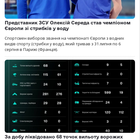
Представник ЗСУ Олексій Середа став чемпіоном
Європи зі стрибків у воду
Спортсмен виборов звання на чемпіонаті Європи з водних
видів спорту (стрибки у воду), який тривав з 31 липня по 6
серпня в Парижі (Франція).
За добу ліквідовано 68 точок вильоту ворожих