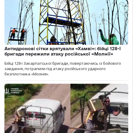
Антидронові сітки врятували «Хамві»: бійці 128-ї
бригади пережили атаку російської «Молнії»
Бійці 128-ї Закарпатської бригади, повертаючись із бойового
завдання, потрапили під атаку російського ударного
безпілотника «Молнія».