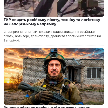
ГУР нищать російську піхоту, техніку та логістику
на Запорізькому напрямку
Спецпризначенці ГУР показали кадри знищення російської
піхоти, артилерії, транспорту, дронів та логістичних об’єктів на
Запоріжжі.
Знищив шістьох росіян, а сімох взяв у полон: