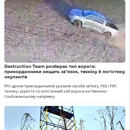
Destruction Team розбирає тил ворога:
прикордонники нищать зв’язок, техніку й логістику
окупантів
FPV-дрони прикордонників уразили засоби зв’язку, РЕБ і РЕР,
техніку, укриття та логістичний хаб ворога на Північно-
Слобожанському напрямку.