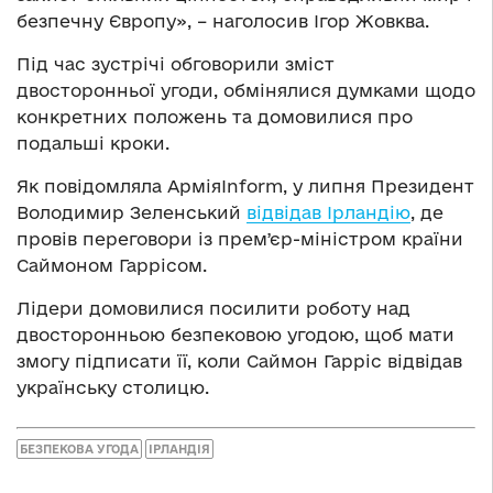
безпечну Європу», – наголосив Ігор Жовква.
Під час зустрічі обговорили зміст
двосторонньої угоди, обмінялися думками щодо
конкретних положень та домовилися про
подальші кроки.
Як повідомляла АрміяInform, у липня Президент
Володимир Зеленський
відвідав Ірландію
, де
провів переговори із премʼєр-міністром країни
Саймоном Гаррісом.
Лідери домовилися посилити роботу над
двосторонньою безпековою угодою, щоб мати
змогу підписати її, коли Саймон Гарріс відвідав
українську столицю.
БЕЗПЕКОВА УГОДА
ІРЛАНДІЯ