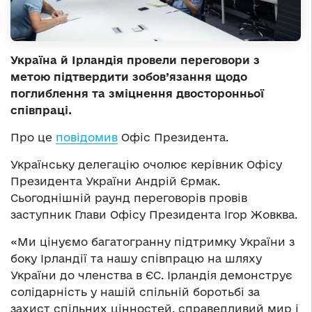
Україна й Ірландія провели переговори з
метою підтвердити зобов’язання щодо
поглиблення та зміцнення двосторонньої
співпраці.
Про це
повідомив
Офіс Президента.
Українську делегацію очолює керівник Офісу
Президента України Андрій Єрмак.
Сьогоднішній раунд переговорів провів
заступник Глави Офісу Президента Ігор Жовква.
«Ми цінуємо багатогранну підтримку України з
боку Ірландії та нашу співпрацю на шляху
України до членства в ЄС. Ірландія демонструє
солідарність у нашій спільній боротьбі за
захист спільних цінностей, справедливий мир і