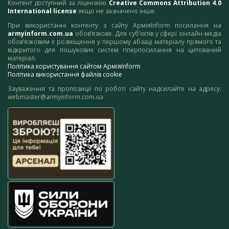
Контент доступний за ліцензією
Creative Commons Attribution 4.0
International license
якщо не зазначено інше.
При використанні контенту з сайту АрміяInform посилання на
armyinform.com.ua
обов’язкове. Для суб’єктів у сфері онлайн-медіа
обов’язковим є розміщення у першому абзаці матеріалу прямого та
відкритого для пошукових систем гіперпосилання на цитований
матеріал.
Політика користування сайтом АрміяInform
Політика використання файлів cookie
Зауваження та пропозиції по роботі сайту надсилайте на адресу:
webmaster@armyinform.com.ua