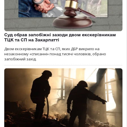
Суд обрав запобіжні заходи двом екскерівникам
ТЦК та СП на Закарпатті
Двом екскерівникам ТЦК та СП, яких ДБР викрило на
незаконному «списанні» понад тисячі чоловіків, обрано
запобіжний захід.