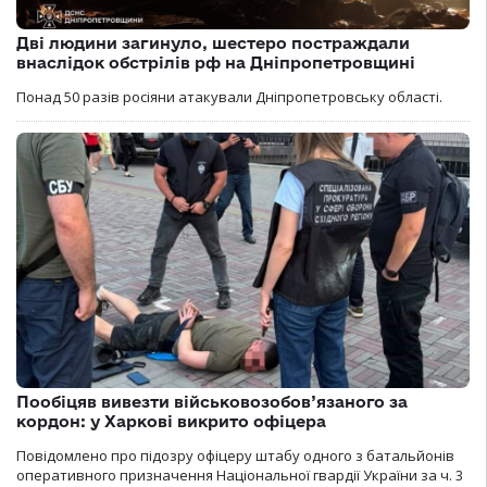
Дві людини загинуло, шестеро постраждали
внаслідок обстрілів рф на Дніпропетровщині
Понад 50 разів росіяни атакували Дніпропетровську області.
Пообіцяв вивезти військовозобов’язаного за
кордон: у Харкові викрито офіцера
Повідомлено про підозру офіцеру штабу одного з батальйонів
оперативного призначення Національної гвардії України за ч. 3