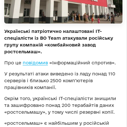
Українські патріотично налаштовані ІТ-
спеціалісти із BO Team атакували російську
групу компаній «комбайновий завод
ростсельмаш».
Про це
повідомив
«Інформаційний спротив».
У результаті атаки виведено із ладу понад 110
серверів і близько 2500 комп’ютерів
працівників компанії.
Окрім того, українські ІТ-спеціалісти знищили
та зашифровано понад 200 терабайтів даних
«ростсельмашу», у тому числі резервні копії.
«ростсельмаш» є найбільшим у російській