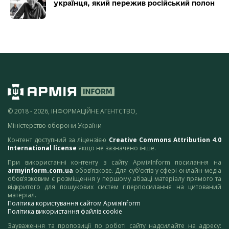
українця, який пережив російський полон
© 2018 - 2026, ІНФОРМАЦІЙНЕ АГЕНТСТВО,
Міністерство оборони України
Контент доступний за ліцензією
Creative Commons Attribution 4.0
International license
якщо не зазначено інше.
При використанні контенту з сайту АрміяInform посилання на
armyinform.com.ua
обов’язкове. Для суб’єктів у сфері онлайн-медіа
обов’язковим є розміщення у першому абзаці матеріалу прямого та
відкритого для пошукових систем гіперпосилання на цитований
матеріал.
Політика користування сайтом АрміяInform
Політика використання файлів cookie
Зауваження та пропозиції по роботі сайту надсилайте на адресу: