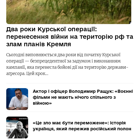
Два роки Курської операції:
перенесення війни на територію рф та
злам планів Кремля
Сьогодні виповнюється два роки від початку Курської
операції — безпрецедентної за задумом і виконанням
кампанії, яка перенесла бойові дії на територію держави-
агресора. Цей крок…
Актор і офіцер Володимир Ращук: «Воєнні
фільми не мають нічого спільного з
війною»
«Це зло має бути переможене»: історія
українця, який пережив російський полон