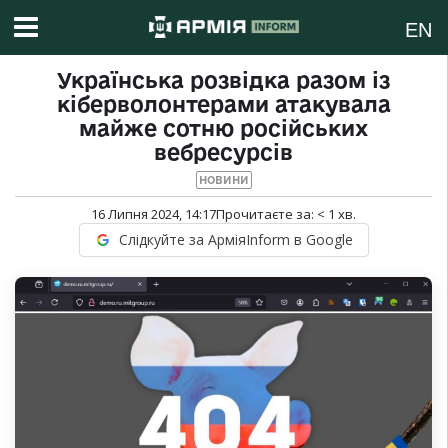
EN
Українська розвідка разом із
кіберволонтерами атакувала
майже сотню російських
вебресурсів
НОВИНИ
16 Липня 2024, 14:17
Прочитаєте за:
< 1
хв.
Слідкуйте за АрміяInform в Google