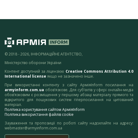
© 2018 - 2026, ІНФОРМАЦІЙНЕ АГЕНТСТВО,
Міністерство оборони України
Контент доступний за ліцензією
Creative Commons Attribution 4.0
International license
якщо не зазначено інше.
При використанні контенту з сайту АрміяInform посилання на
armyinform.com.ua
обов’язкове. Для суб’єктів у сфері онлайн-медіа
обов’язковим є розміщення у першому абзаці матеріалу прямого та
відкритого для пошукових систем гіперпосилання на цитований
матеріал.
Політика користування сайтом АрміяInform
Політика використання файлів cookie
Зауваження та пропозиції по роботі сайту надсилайте на адресу:
webmaster@armyinform.com.ua