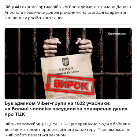
Бійці 44-ї окремої артилерійської бригади імені гетьмана Данила
Апостола поділилися доволі рідкісними на сьогодні кадрами зі
знищенням російського танка.
Був адміном Viber-групи на 1622 учасники:
на Волині чоловіка засудили за поширення даних
про ТЦК
Військовослужбовці ТЦК та СП — це переважно люди з бойовим
досвідом та після поранень різного характеру. Перешкоджання
їхній роботі карається законом.