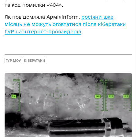
та код помилки «404».
Як повідомляла АрміяInform,
росіяни вже
місяць не можуть оговтатися після кібератаки
ГУР на інтернет-провайдерів
.
ГУР МОУ
КІБЕРАТАКИ