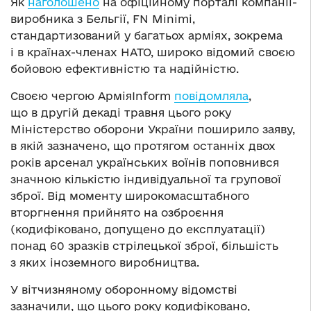
Як
наголошено
на офіційному порталі компанії-
виробника з Бельгії, FN Minimi,
стандартизований у багатьох арміях, зокрема
і в країнах-членах НАТО, широко відомий своєю
бойовою ефективністю та надійністю.
Своєю чергою АрміяInform
повідомляла
,
що в другій декаді травня цього року
Міністерство оборони України поширило заяву,
в якій зазначено, що протягом останніх двох
років арсенал українських воїнів поповнився
значною кількістю індивідуальної та групової
зброї. Від моменту широкомасштабного
вторгнення прийнято на озброєння
(кодифіковано, допущено до експлуатації)
понад 60 зразків стрілецької зброї, більшість
з яких іноземного виробництва.
У вітчизняному оборонному відомстві
зазначили, що цього року кодифіковано,