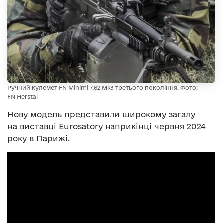
Ручний кулемет FN Minimi 7.62 Mk3 третього покоління. Фото:
FN Herstal
Нову модель представили широкому загалу
на виставці Eurosatory наприкінці червня 2024
року в Парижі.