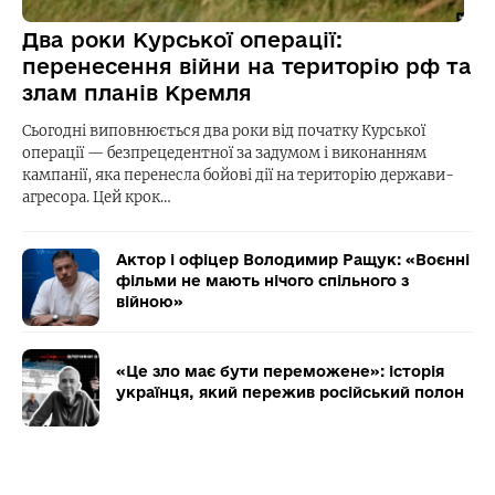
Два роки Курської операції:
перенесення війни на територію рф та
злам планів Кремля
Сьогодні виповнюється два роки від початку Курської
операції — безпрецедентної за задумом і виконанням
кампанії, яка перенесла бойові дії на територію держави-
агресора. Цей крок…
Актор і офіцер Володимир Ращук: «Воєнні
фільми не мають нічого спільного з
війною»
«Це зло має бути переможене»: історія
українця, який пережив російський полон