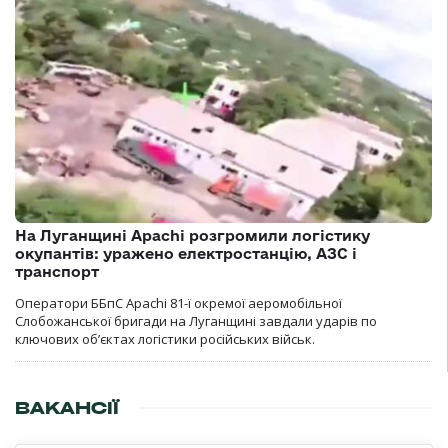
На Луганщині Apachi розгромили логістику
окупантів: уражено електростанцію, АЗС і
транспорт
Оператори ББпС Apachi 81-ї окремої аеромобільної
Слобожанської бригади на Луганщині завдали ударів по
ключових об’єктах логістики російських військ.
ВАКАНСІЇ