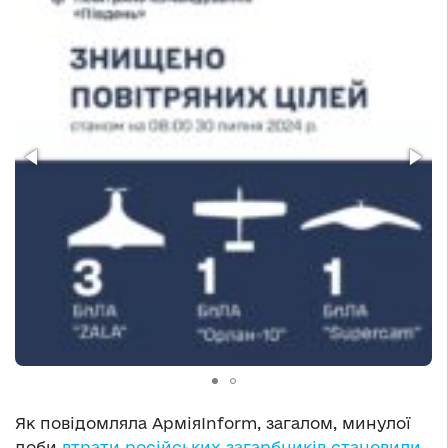
Як повідомляла АрміяInform, загалом, минулої
доби
втрати російських загарбників становили