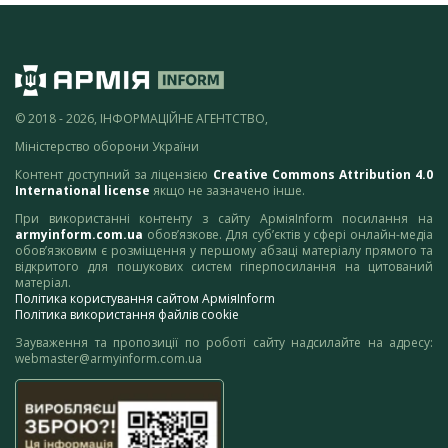
© 2018 - 2026, ІНФОРМАЦІЙНЕ АГЕНТСТВО,
Міністерство оборони України
Контент доступний за ліцензією
Creative Commons Attribution 4.0
International license
якщо не зазначено інше.
При використанні контенту з сайту АрміяInform посилання на
armyinform.com.ua
обов’язкове. Для суб’єктів у сфері онлайн-медіа
обов’язковим є розміщення у першому абзаці матеріалу прямого та
відкритого для пошукових систем гіперпосилання на цитований
матеріал.
Політика користування сайтом АрміяInform
Політика використання файлів cookie
Зауваження та пропозиції по роботі сайту надсилайте на адресу:
webmaster@armyinform.com.ua