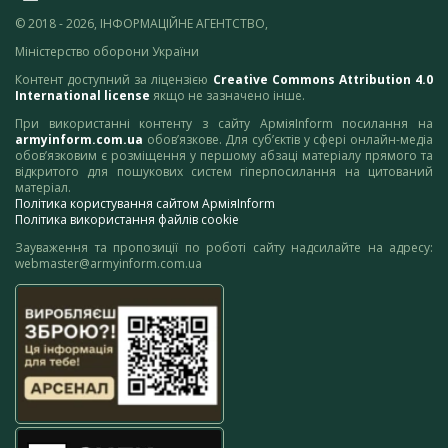
© 2018 - 2026, ІНФОРМАЦІЙНЕ АГЕНТСТВО,
Міністерство оборони України
Контент доступний за ліцензією
Creative Commons Attribution 4.0
International license
якщо не зазначено інше.
При використанні контенту з сайту АрміяInform посилання на
armyinform.com.ua
обов’язкове. Для суб’єктів у сфері онлайн-медіа
обов’язковим є розміщення у першому абзаці матеріалу прямого та
відкритого для пошукових систем гіперпосилання на цитований
матеріал.
Політика користування сайтом АрміяInform
Політика використання файлів cookie
Зауваження та пропозиції по роботі сайту надсилайте на адресу:
webmaster@armyinform.com.ua