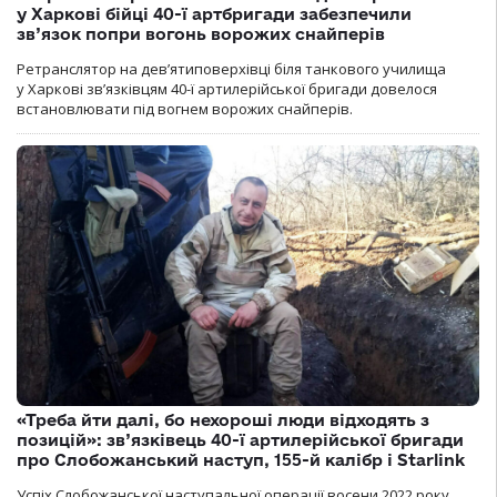
у Харкові бійці 40-ї артбригади забезпечили
зв’язок попри вогонь ворожих снайперів
Ретранслятор на дев’ятиповерхівці біля танкового училища
у Харкові зв’язківцям 40-ї артилерійської бригади довелося
встановлювати під вогнем ворожих снайперів.
«Треба йти далі, бо нехороші люди відходять з
позицій»: зв’язківець 40-ї артилерійської бригади
про Слобожанський наступ, 155-й калібр і Starlink
Успіх Слобожанської наступальної операції восени 2022 року