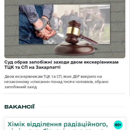
Суд обрав запобіжні заходи двом екскерівникам
ТЦК та СП на Закарпатті
Двом екскерівникам ТЦК та СП, яких ДБР викрило на
незаконному «списанні» понад тисячі чоловіків, обрано
запобіжний захід.
ВАКАНСІЇ
Хімік відділення радіаційного,