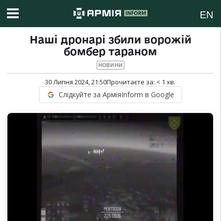
EN
Наші дронарі збили ворожій
бомбер тараном
НОВИНИ
30 Липня 2024, 21:50
Прочитаєте за:
< 1
хв.
Слідкуйте за АрміяInform в Google