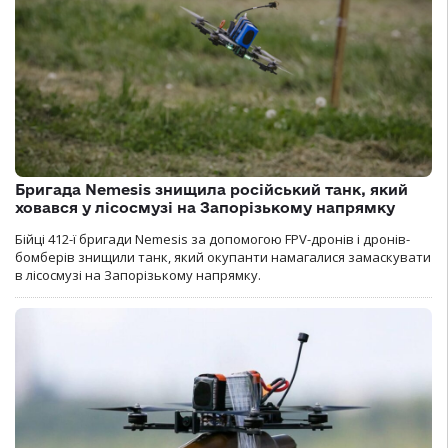
Бригада Nemesis знищила російський танк, який
ховався у лісосмузі на Запорізькому напрямку
Бійці 412-ї бригади Nemesis за допомогою FPV-дронів і дронів-
бомберів знищили танк, який окупанти намагалися замаскувати
в лісосмузі на Запорізькому напрямку.