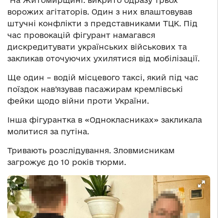
️ На Житомирщині: викрито одразу трьох
ворожих агітаторів. Один з них влаштовував
штучні конфлікти з представниками ТЦК. Під
час провокацій фігурант намагався
дискредитувати українських військових та
закликав оточуючих ухилятися від мобілізації.
Ще один – водій місцевого таксі, який під час
поїздок нав’язував пасажирам кремлівські
фейки щодо війни проти України.
Інша фігурантка в «Однокласниках» закликала
молитися за путіна.
Тривають розслідування. Зловмисникам
загрожує до 10 років тюрми.