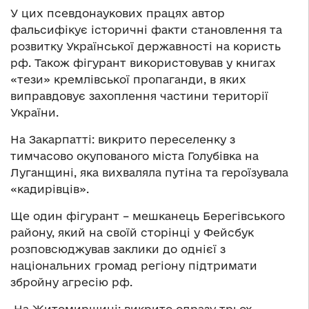
У цих псевдонаукових працях автор
фальсифікує історичні факти становлення та
розвитку Української державності на користь
рф. Також фігурант використовував у книгах
«тези» кремлівської пропаганди, в яких
виправдовує захоплення частини території
України.
️На Закарпатті: викрито переселенку з
тимчасово окупованого міста Голубівка на
Луганщині, яка вихваляла путіна та героїзувала
«кадирівців».
Ще один фігурант – мешканець Берегівського
району, який на своїй сторінці у Фейсбук
розповсюджував заклики до однієї з
національних громад регіону підтримати
збройну агресію рф.