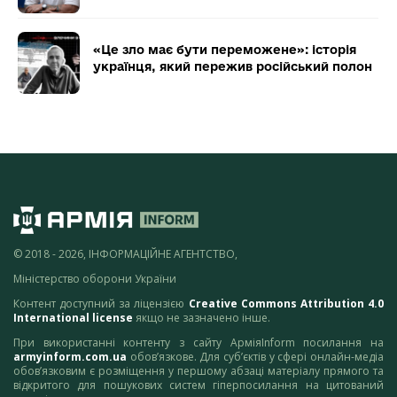
«Це зло має бути переможене»: історія
українця, який пережив російський полон
© 2018 - 2026, ІНФОРМАЦІЙНЕ АГЕНТСТВО,
Міністерство оборони України
Контент доступний за ліцензією
Creative Commons Attribution 4.0
International license
якщо не зазначено інше.
При використанні контенту з сайту АрміяInform посилання на
armyinform.com.ua
обов’язкове. Для суб’єктів у сфері онлайн-медіа
обов’язковим є розміщення у першому абзаці матеріалу прямого та
відкритого для пошукових систем гіперпосилання на цитований