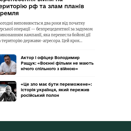
ериторію рф та злам планів
ремля
ьогодні виповнюється два роки від початку
урської операції — безпрецедентної за задумом
виконанням кампанії, яка перенесла бойові дії
а територію держави-агресора. Цей крок…
Актор і офіцер Володимир
Ращук: «Воєнні фільми не мають
нічого спільного з війною»
«Це зло має бути переможене»:
історія українця, який пережив
російський полон