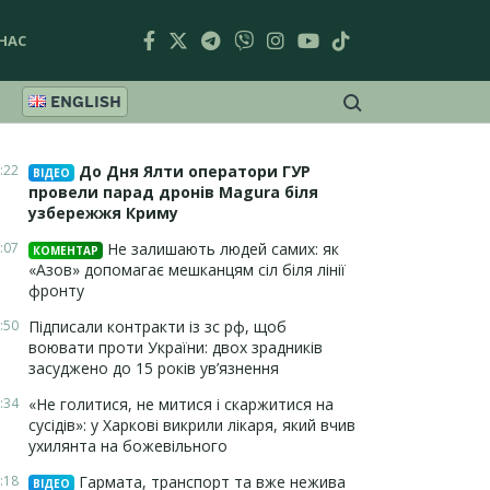
НАС
ENGLISH
:22
До Дня Ялти оператори ГУР
ВІДЕО
провели парад дронів Magura біля
узбережжя Криму
:07
Не залишають людей самих: як
КОМЕНТАР
«Азов» допомагає мешканцям сіл біля лінії
фронту
:50
Підписали контракти із зс рф, щоб
воювати проти України: двох зрадників
засуджено до 15 років ув’язнення
:34
«Не голитися, не митися і скаржитися на
сусідів»: у Харкові викрили лікаря, який вчив
ухилянта на божевільного
:18
Гармата, транспорт та вже нежива
ВІДЕО