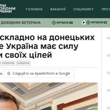
ГОЛОВНА
ВАКАНСІЇ
СОЦЗАХИСТ
ПРО 
ДОВІДНИК ВЕТЕРАНА
 складно на донецьких
16
е Україна має силу
 своїх цілей
16
І НОВИНИ
НОВИНИ
15
Слідкуйте за АрміяInform в Google
в.
15
15