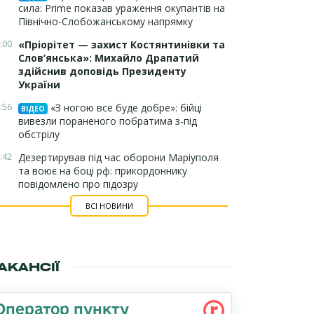
сила: Prime показав ураження окупантів на
Північно-Слобожанському напрямку
:00
«Пріорітет — захист Костянтинівки та
Слов’янська»: Михайло Драпатий
здійснив доповідь Президенту
України
:56
«З ногою все буде добре»: бійці
ВІДЕО
вивезли пораненого побратима з-під
обстрілу
:42
Дезертирував під час оборони Маріуполя
та воює на боці рф: прикордоннику
повідомлено про підозру
ВСІ НОВИНИ
АКАНСІЇ
Оператор пункту