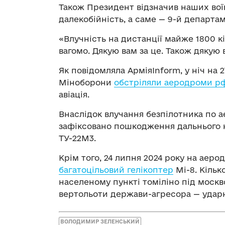
Також Президент відзначив наших воїн
далекобійність, а саме — 9-й департа
«Влучність на дистанції майже 1800 к
вагомо. Дякую вам за це. Також дякую в
Як повідомляла АрміяInform, у ніч на 
Міноборони
обстріляли аеродроми р
авіація.
Внаслідок влучання безпілотника по 
зафіксовано пошкодження дальнього 
ТУ-22М3.
Крім того, 24 липня 2024 року на аеро
багатоцільовий гелікоптер
Мі-8. Кільк
населеному пункті томіліно під моск
вертольоти держави-агресора — ударни
ВОЛОДИМИР ЗЕЛЕНСЬКИЙ