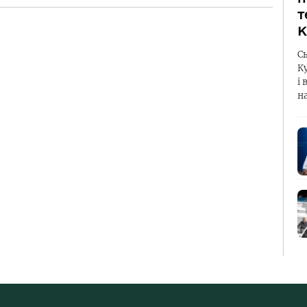
т
К
С
К
і 
н