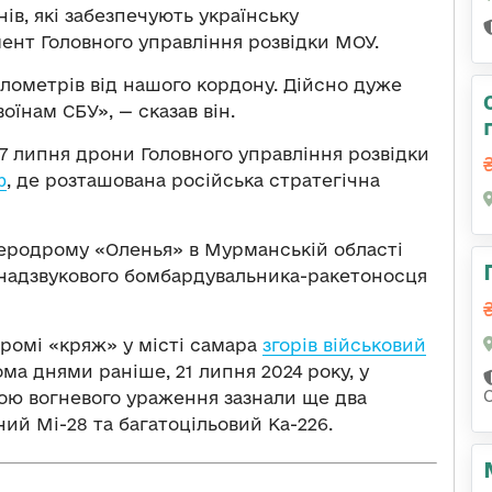
ів, які забезпечують українську
мент Головного управління розвідки МОУ.
ілометрів від нашого кордону. Дійсно дуже
оїнам СБУ», — сказав він.
27 липня дрони Головного управління розвідки
ф
, де розташована російська стратегічна
аеродрому «Оленья» в Мурманській області
надзвукового бомбардувальника-ракетоносця
дромі «кряж» у місті самара
згорів військовий
ома днями раніше, 21 липня 2024 року, у
вою вогневого ураження зазнали ще два
й Мі-28 та багатоцільовий Ка-226.