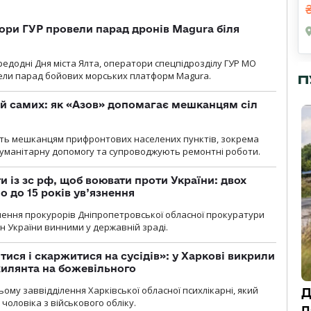
ори ГУР провели парад дронів Magura біля
ередодні Дня міста Ялта, оператори спецпідрозділу ГУР МО
вели парад бойових морських платформ Magura.
П
й самих: як «Азов» допомагає мешканцям сіл
ють мешканцям прифронтових населених пунктів, зокрема
гуманітарну допомогу та супроводжують ремонтні роботи.
 із зс рф, щоб воювати проти України: двох
 до 15 років ув’язнення
чення прокурорів Дніпропетровської обласної прокуратури
н України винними у державній зраді.
тися і скаржитися на сусідів»: у Харкові викрили
ухилянта на божевільного
ому заввідділення Харківської обласної психлікарні, який
Д
чоловіка з військового обліку.
п