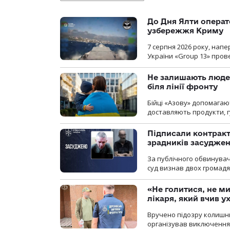
До Дня Ялти операт
узбережжя Криму
7 серпня 2026 року, нап
України «Group 13» про
Не залишають люде
біля лінії фронту
Бійці «Азову» допомага
доставляють продукти, 
Підписали контракти
зрадників засуджено
За публічного обвинува
суд визнав двох громадя
«Не голитися, не ми
лікаря, який вчив 
Вручено підозру колишнь
організував виключення 