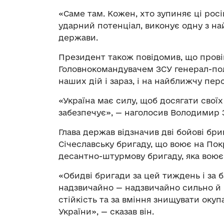
«Саме там. Кожен, хто зупиняє ці рос
ударний потенціал, виконує одну з най
держави.
Президент також повідомив, що провів
Головнокомандувачем ЗСУ генерал-п
наших дій і зараз, і на найближчу пер
«Україна має силу, щоб досягати своїх
забезпечує», — наголосив Володимир 
Глава держав відзначив дві бойові бр
Січеславську бригаду, що воює на Пок
десантно-штурмову бригаду, яка воює
«Обидві бригади за цей тиждень і за 
надзвичайно — надзвичайно сильно й р
стійкість та за вміння знищувати окуп
України», — сказав він.