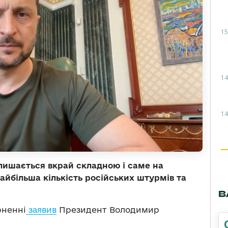
15
14
14
лишається вкрай складною і саме на
йбільша кількість російських штурмів та
В
рненні
заявив
Президент Володимир