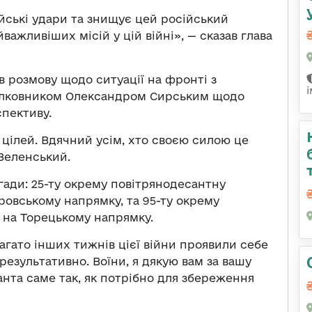
ійські удари та знищує цей російський
важливіших місій у цій війні», — сказав глава
 розмову щодо ситуації на фронті з
олковником Олександром Сирським щодо
спективу.
 цілей. Вдячний усім, хто своєю силою це
Зеленський.
игади: 25-ту окрему повітрянодесантну
ровському напрямку, та 95-ту окрему
 на Торецькому напрямку.
багато інших тижнів цієї війни проявили себе
езультативно. Воїни, я дякую вам за вашу
анта саме так, як потрібно для збереження