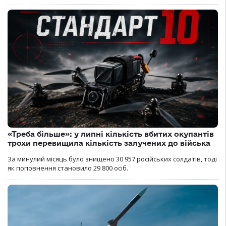
«Треба більше»: у липні кількість вбитих окупантів
трохи перевищила кількість залучених до війська
За минулий місяць було знищено 30 957 російських солдатів, тоді
як поповнення становило 29 800 осіб.