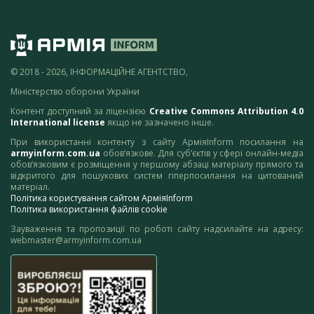
© 2018 - 2026, ІНФОРМАЦІЙНЕ АГЕНТСТВО,
Міністерство оборони України
Контент доступний за ліцензією
Creative Commons Attribution 4.0
International license
якщо не зазначено інше.
При використанні контенту з сайту АрміяInform посилання на
armyinform.com.ua
обов’язкове. Для суб’єктів у сфері онлайн-медіа
обов’язковим є розміщення у першому абзаці матеріалу прямого та
відкритого для пошукових систем гіперпосилання на цитований
матеріал.
Політика користування сайтом АрміяInform
Політика використання файлів cookie
Зауваження та пропозиції по роботі сайту надсилайте на адресу:
webmaster@armyinform.com.ua