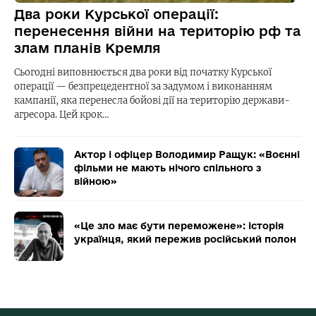
Два роки Курської операції:
перенесення війни на територію рф та
злам планів Кремля
Сьогодні виповнюється два роки від початку Курської
операції — безпрецедентної за задумом і виконанням
кампанії, яка перенесла бойові дії на територію держави-
агресора. Цей крок…
Актор і офіцер Володимир Ращук: «Воєнні
фільми не мають нічого спільного з
війною»
«Це зло має бути переможене»: історія
українця, який пережив російський полон