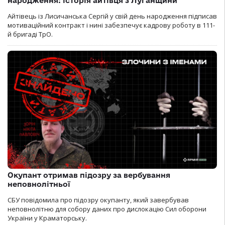
народження: історія айтівця з Луганщини
Айтівець із Лисичанська Сергій у свій день народження підписав
мотиваційний контракт і нині забезпечує кадрову роботу в 111-
й бригаді ТрО.
Окупант отримав підозру за вербування
неповнолітньої
СБУ повідомила про підозру окупанту, який завербував
неповнолітню для собору даних про дислокацію Сил оборони
України у Краматорську.