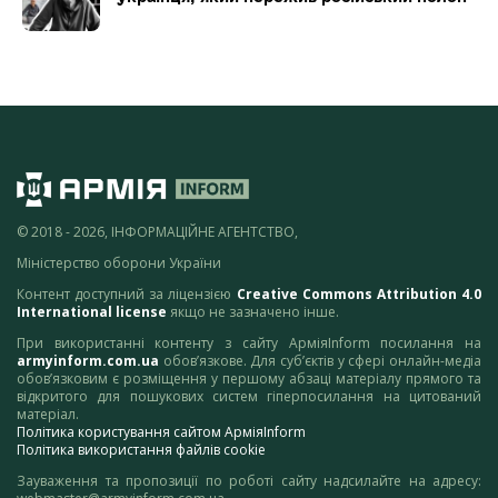
© 2018 - 2026, ІНФОРМАЦІЙНЕ АГЕНТСТВО,
Міністерство оборони України
Контент доступний за ліцензією
Creative Commons Attribution 4.0
International license
якщо не зазначено інше.
При використанні контенту з сайту АрміяInform посилання на
armyinform.com.ua
обов’язкове. Для суб’єктів у сфері онлайн-медіа
обов’язковим є розміщення у першому абзаці матеріалу прямого та
відкритого для пошукових систем гіперпосилання на цитований
матеріал.
Політика користування сайтом АрміяInform
Політика використання файлів cookie
Зауваження та пропозиції по роботі сайту надсилайте на адресу: