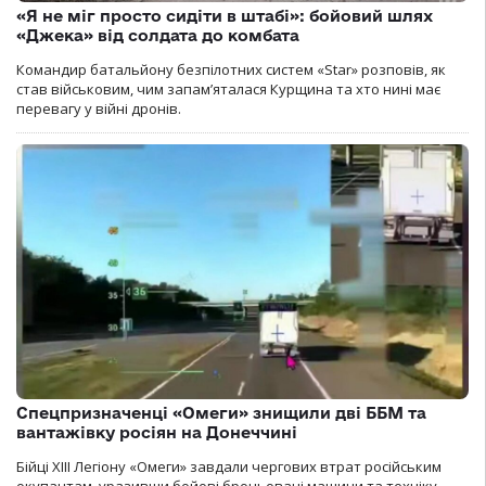
«Я не міг просто сидіти в штабі»: бойовий шлях
«Джека» від солдата до комбата
Командир батальйону безпілотних систем «Star» розповів, як
став військовим, чим запам’яталася Курщина та хто нині має
перевагу у війні дронів.
Спецпризначенці «Омеги» знищили дві ББМ та
вантажівку росіян на Донеччині
Бійці ХІІІ Легіону «Омеги» завдали чергових втрат російським
окупантам, уразивши бойові броньовані машини та техніку