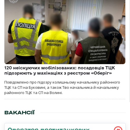
120 неіснуючих мобілізованих: посадовців ТЦК
підозрюють у махінаціях з реєстром «Оберіг»
Повідомлено про підозру колишньому начальнику районного
ТЦК та СП на Буковині, а також Тво начальника й начальнику
районного ТЦК та СП на Волині.
ВАКАНСІЇ
Оператор протитанкових