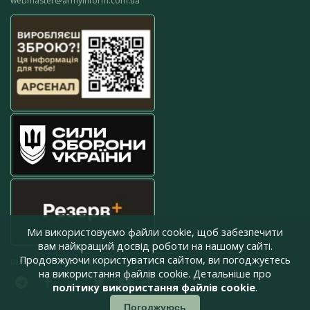
webmaster@armyinform.com.ua
Ми використовуємо файли cookie, щоб забезпечити
вам найкращий досвід роботи на нашому сайті.
Продовжуючи користуватися сайтом, ви погоджуєтесь
press@armyinform.com.ua
на використання файлів cookie. Детальніше про
політику використання файлів cookie
.
Погоджуюсь