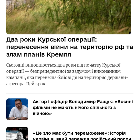
Два роки Курської операції:
перенесення війни на територію рф та
злам планів Кремля
Сьогодні виповнюється два роки від початку Курської
операції — безпрецедентної за задумом і виконанням
кампанії, яка перенесла бойові дії на територію держави-
агресора. Цей крок…
Актор і офіцер Володимир Ращук: «Воєнні
фільми не мають нічого спільного з
війною»
«Це зло має бути переможене»: історія
українця, який пережив російський полон