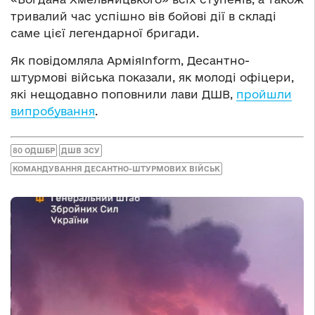
тривалий час успішно вів бойові дії в складі
саме цієї легендарної бригади.
Як повідомляла АрміяInform, Десантно-
штурмові війська показали, як молоді офіцери,
які нещодавно поповнили лави ДШВ,
пройшли
випробування
.
80 ОДШБР
ДШВ ЗСУ
КОМАНДУВАННЯ ДЕСАНТНО-ШТУРМОВИХ ВІЙСЬК