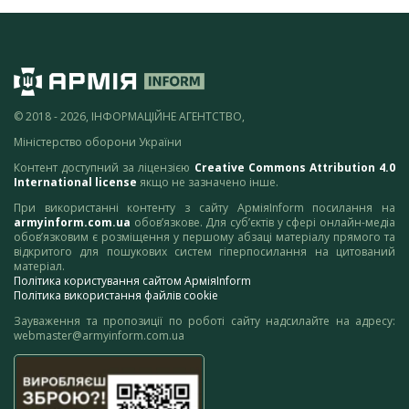
© 2018 - 2026, ІНФОРМАЦІЙНЕ АГЕНТСТВО,
Міністерство оборони України
Контент доступний за ліцензією
Creative Commons Attribution 4.0
International license
якщо не зазначено інше.
При використанні контенту з сайту АрміяInform посилання на
armyinform.com.ua
обов’язкове. Для суб’єктів у сфері онлайн-медіа
обов’язковим є розміщення у першому абзаці матеріалу прямого та
відкритого для пошукових систем гіперпосилання на цитований
матеріал.
Політика користування сайтом АрміяInform
Політика використання файлів cookie
Зауваження та пропозиції по роботі сайту надсилайте на адресу:
webmaster@armyinform.com.ua