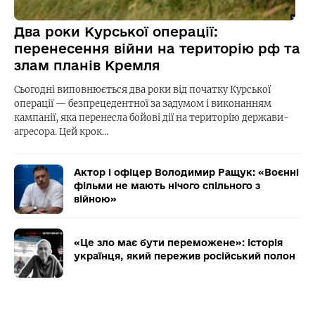
Два роки Курської операції:
перенесення війни на територію рф та
злам планів Кремля
Сьогодні виповнюється два роки від початку Курської
операції — безпрецедентної за задумом і виконанням
кампанії, яка перенесла бойові дії на територію держави-
агресора. Цей крок…
Актор і офіцер Володимир Ращук: «Воєнні
фільми не мають нічого спільного з
війною»
«Це зло має бути переможене»: історія
українця, який пережив російський полон