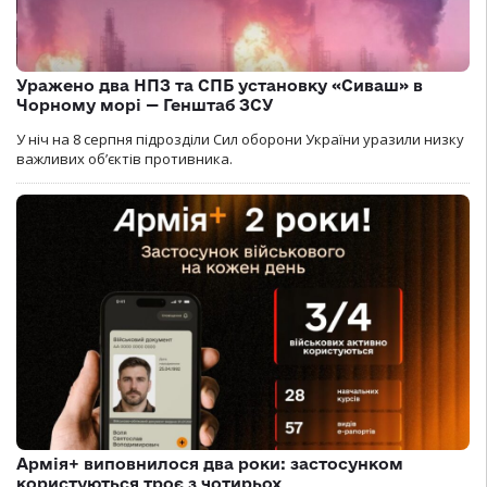
Уражено два НПЗ та СПБ установку «Сиваш» в
Чорному морі — Генштаб ЗСУ
У ніч на 8 серпня підрозділи Сил оборони України уразили низку
важливих об’єктів противника.
Армія+ виповнилося два роки: застосунком
користуються троє з чотирьох