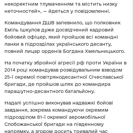
некоректним тлумаченням та містить низку
неточностей», — йдеться у повідомленні.
Командування ДШВ запевнило, що полковник
Еміль Ішкулов дуже досвідчений кадровий
бойовий офіцер, який пройшов всі командні
ланки в підрозділах українського десанту,
повний лицар орденів Богдана Хмельницького.
На початку збройної агресії рф проти України в
2014 році командував розвідувальним взводом
25-ї окремої повітрянодесантної Січеславської
бригади, де пройшов шлях до командира
парашутно-десантного батальйону.
Надалі успішно виконував надважкі бойові
завдання, зокрема командуючи окремим
підрозділом 81-ї окремої аеромобільної
Слобожанської бригади на південному
напрямку, а згодом досить тривалий час