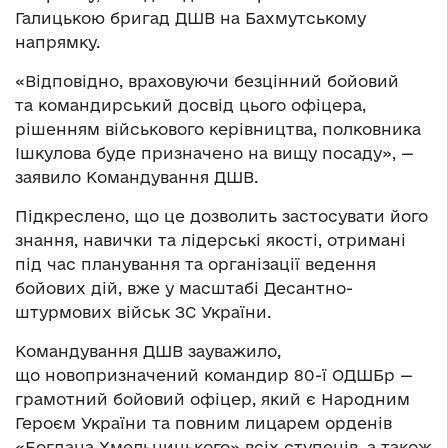
Галицькою бригад ДШВ на Бахмутському
напрямку.
«Відповідно, враховуючи безцінний бойовий
та командирський досвід цього офіцера,
рішенням військового керівництва, полковника
Ішкулова буде призначено на вищу посаду», —
заявило Командування ДШВ.
Підкреслено, що це дозволить застосувати його
знання, навички та лідерські якості, отримані
під час планування та організації ведення
бойових дій, вже у масштабі Десантно-
штурмових військ ЗС України.
Командування ДШВ зауважило,
що новопризначений командир 80-ї ОДШБр —
грамотний бойовий офіцер, який є Народним
Героєм України та повним лицарем орденів
«Богдана Хмельницького» всіх ступенів, а також