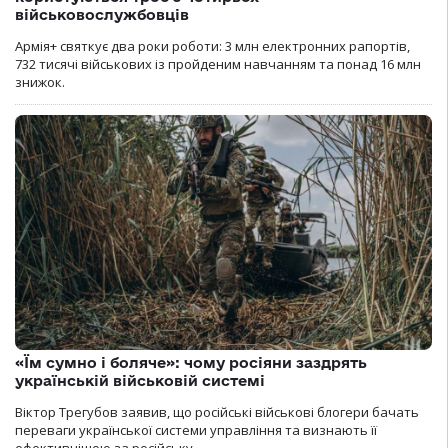
військовослужбовців
Армія+ святкує два роки роботи: 3 млн електронних рапортів,
732 тисячі військових із пройденим навчанням та понад 16 млн
знижок.
«Їм сумно і боляче»: чому росіяни заздрять
українській військовій системі
Віктор Трегубов заявив, що російські військові блогери бачать
переваги української системи управління та визнають її
ефективнішою за російську.