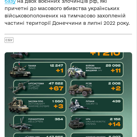
базу
на двох воєнних злочинців рф, які
причетні до масового вбивства українських
військовополонених на тимчасово захопленій
частині території Донеччини в липні 2022 року.
СБУ