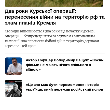
Два роки Курської операції:
перенесення війни на територію рф та
злам планів Кремля
Сьогодні виповнюється два роки від початку Курської
операції — безпрецедентної за задумом і виконанням
кампанії, яка перенесла бойові дії на територію держави-
агресора. Цей крок…
Актор і офіцер Володимир Ращук: «Воєнні
фільми не мають нічого спільного з
війною»
«Це зло має бути переможене»: історія
українця, який пережив російський полон