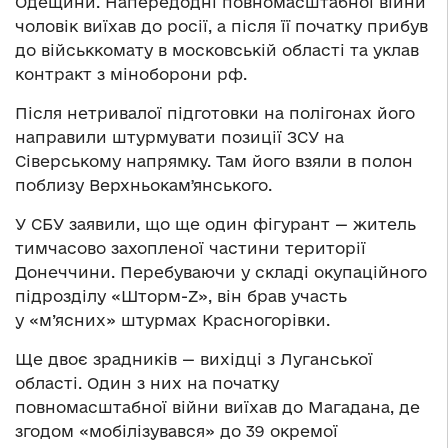
Одещини. Напередодні повномасштабної війни
чоловік виїхав до росії, а після її початку прибув
до військкомату в московській області та уклав
контракт з міноборони рф.
Після нетривалої підготовки на полігонах його
направили штурмувати позиції ЗСУ на
Сіверському напрямку. Там його взяли в полон
поблизу Верхньокамʼянського.
У СБУ заявили, що ще один фігурант — житель
тимчасово захопленої частини території
Донеччини. Перебуваючи у складі окупаційного
підрозділу «Шторм-Z», він брав участь
у «м’ясних» штурмах Красногорівки.
Ще двоє зрадників — вихідці з Луганської
області. Один з них на початку
повномасштабної війни виїхав до Магадана, де
згодом «мобілізувався» до 39 окремої