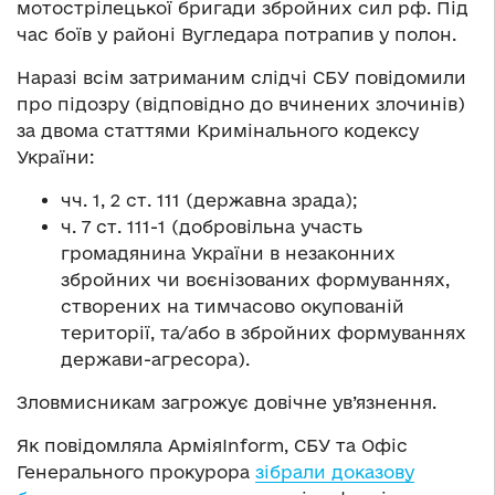
мотострілецької бригади збройних сил рф. Під
час боїв у районі Вугледара потрапив у полон.
Наразі всім затриманим слідчі СБУ повідомили
про підозру (відповідно до вчинених злочинів)
за двома статтями Кримінального кодексу
України:
чч. 1, 2 ст. 111 (державна зрада);
ч. 7 ст. 111-1 (добровільна участь
громадянина України в незаконних
збройних чи воєнізованих формуваннях,
створених на тимчасово окупованій
території, та/або в збройних формуваннях
держави-агресора).
Зловмисникам загрожує довічне ув’язнення.
Як повідомляла АрміяInform, СБУ та Офіс
Генерального прокурора
зібрали доказову