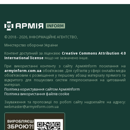
© 2018 - 2026, ІНФОРМАЦІЙНЕ АГЕНТСТВО,
Міністерство оборони України
Контент доступний за ліцензією
Creative Commons Attribution 4.0
International license
якщо не зазначено інше.
При використанні контенту з сайту АрміяInform посилання на
armyinform.com.ua
обов’язкове. Для суб’єктів у сфері онлайн-медіа
обов’язковим є розміщення у першому абзаці матеріалу прямого та
відкритого для пошукових систем гіперпосилання на цитований
матеріал.
Політика користування сайтом АрміяInform
Політика використання файлів cookie
Зауваження та пропозиції по роботі сайту надсилайте на адресу:
webmaster@armyinform.com.ua