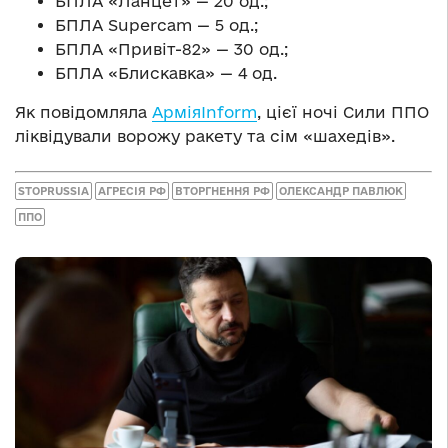
БПЛА «Ланцет» — 20 од.;
БПЛА Supercam — 5 од.;
БПЛА «Привіт-82» — 30 од.;
БПЛА «Блискавка» — 4 од.
Як повідомляла
АрміяInform
, цієї ночі Сили ППО
ліквідували ворожу ракету та сім «шахедів».
STOPRUSSIA
АГРЕСІЯ РФ
ВТОРГНЕННЯ РФ
ОЛЕКСАНДР ПАВЛЮК
ППО