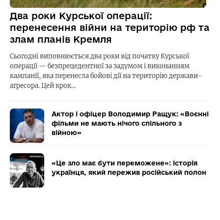
Два роки Курської операції:
перенесення війни на територію рф та
злам планів Кремля
Сьогодні виповнюється два роки від початку Курської
операції — безпрецедентної за задумом і виконанням
кампанії, яка перенесла бойові дії на територію держави-
агресора. Цей крок…
Актор і офіцер Володимир Ращук: «Воєнні
фільми не мають нічого спільного з
війною»
«Це зло має бути переможене»: історія
українця, який пережив російський полон