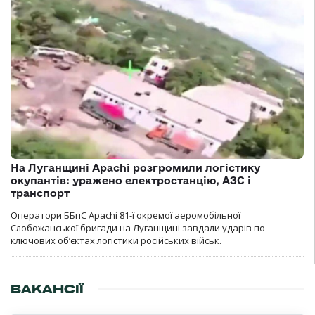
На Луганщині Apachi розгромили логістику
окупантів: уражено електростанцію, АЗС і
транспорт
Оператори ББпС Apachi 81-ї окремої аеромобільної
Слобожанської бригади на Луганщині завдали ударів по
ключових об’єктах логістики російських військ.
ВАКАНСІЇ