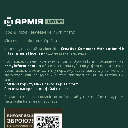
© 2018 - 2026, ІНФОРМАЦІЙНЕ АГЕНТСТВО,
Міністерство оборони України
Контент доступний за ліцензією
Creative Commons Attribution 4.0
International license
якщо не зазначено інше.
При використанні контенту з сайту АрміяInform посилання на
armyinform.com.ua
обов’язкове. Для суб’єктів у сфері онлайн-медіа
обов’язковим є розміщення у першому абзаці матеріалу прямого та
відкритого для пошукових систем гіперпосилання на цитований
матеріал.
Політика користування сайтом АрміяInform
Політика використання файлів cookie
Зауваження та пропозиції по роботі сайту надсилайте на адресу:
webmaster@armyinform.com.ua