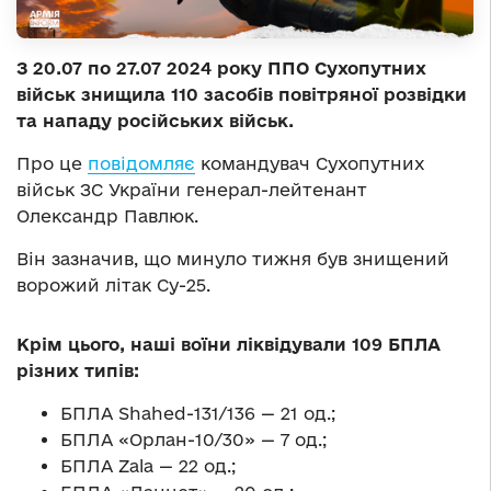
З 20.07 по 27.07 2024 року ППО Сухопутних
військ знищила 110 засобів повітряної розвідки
та нападу російських військ.
Про це
повідомляє
командувач Сухопутних
військ ЗС України генерал-лейтенант
Олександр Павлюк.
Він зазначив, що минуло тижня був знищений
ворожий літак Су-25.
Крім цього, наші воїни ліквідували 109 БПЛА
різних типів:
БПЛА Shahed-131/136 — 21 од.;
БПЛА «Орлан-10/30» — 7 од.;
БПЛА Zala — 22 од.;