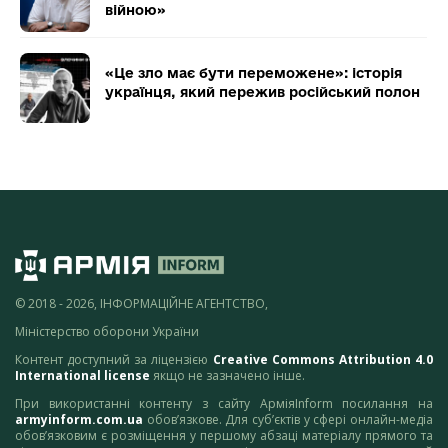
війною»
«Це зло має бути переможене»: історія
українця, який пережив російський полон
© 2018 - 2026, ІНФОРМАЦІЙНЕ АГЕНТСТВО,
Міністерство оборони України
Контент доступний за ліцензією
Creative Commons Attribution 4.0
International license
якщо не зазначено інше.
При використанні контенту з сайту АрміяInform посилання на
armyinform.com.ua
обов’язкове. Для суб’єктів у сфері онлайн-медіа
обов’язковим є розміщення у першому абзаці матеріалу прямого та