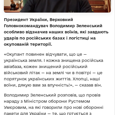
Президент України, Верховний
Головнокомандувач Володимир Зеленський
особливо відзначив наших воїнів, які завдають
ударів по російських базах і логістиці на
окупованій території.
«Окупант повинен відчувати, що це —
українська земля. І кожна знищена російська
авіабаза, кожен знищений російський
військовий літак — на землі чи в повітрі — це
порятунок українських життів. Хлопці, наші
воїни, дякую вам за влучність!», — сказав він.
Володимир Зеленський розповів, що провів
нараду з Міністром оборони Рустемом
Умєровим, на які говорили про нові оборонні
пакети для України — те, що готується з