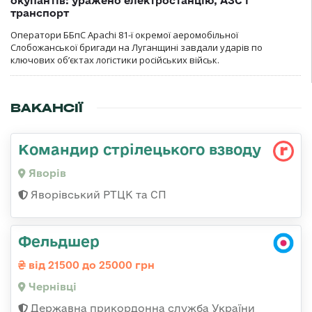
окупантів: уражено електростанцію, АЗС і
транспорт
Оператори ББпС Apachi 81-ї окремої аеромобільної
Слобожанської бригади на Луганщині завдали ударів по
ключових об’єктах логістики російських військ.
ВАКАНСІЇ
Командир стрілецького взводу
Яворів
Яворівський РТЦК та СП
Фельдшер
від 21500 до 25000 грн
Чернівці
Державна прикордонна служба України