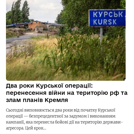
Два роки Курської операції:
перенесення війни на територію рф та
злам планів Кремля
Сьогодні виповнюється два роки від початку Курської
операції — безпрецедентної за задумом і виконанням
кампанії, яка перенесла бойові дії на територію держави-
агресора. Цей крок…