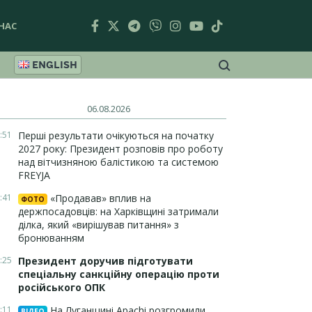
НАС
ENGLISH
06.08.2026
:51
Перші результати очікуються на початку
2027 року: Президент розповів про роботу
над вітчизняною балістикою та системою
FREYJA
:41
«Продавав» вплив на
ФОТО
держпосадовців: на Харківщині затримали
ділка, який «вирішував питання» з
бронюванням
:25
Президент доручив підготувати
спеціальну санкційну операцію проти
російського ОПК
:11
На Луганщині Apachi розгромили
ВІДЕО