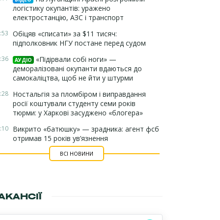
логістику окупантів: уражено
електростанцію, АЗС і транспорт
:53
Обіцяв «списати» за $11 тисяч:
підполковник НГУ постане перед судом
:36
«Підірвали собі ноги» —
АУДІО
деморалізовані окупанти вдаються до
самокаліцтва, щоб не йти у штурми
:28
Ностальгія за пломбіром і виправдання
росії коштували студенту семи років
тюрми: у Харкові засуджено «блогера»
:10
Викрито «батюшку» — зрадника: агент фсб
отримав 15 років ув’язнення
ВСІ НОВИНИ
АКАНСІЇ