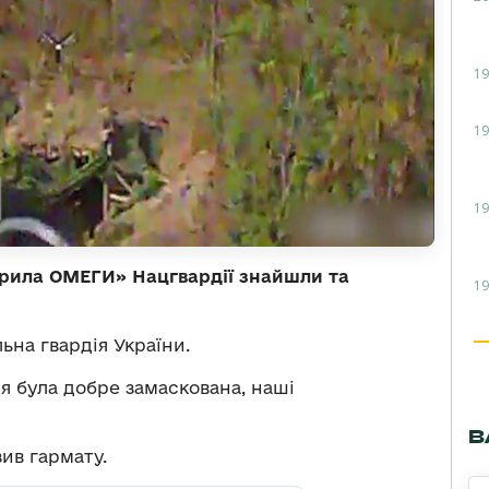
19
19
19
рила ОМЕГИ» Нацгвардії знайшли та
19
ьна гвардія України.
я була добре замаскована, наші
В
зив гармату.