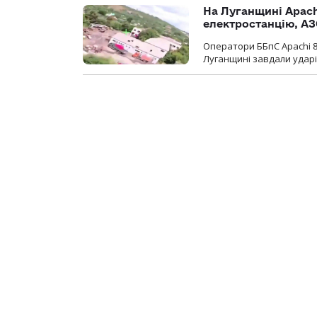
На Луганщині Apach
електростанцію, АЗ
Оператори ББпС Apachi 8
Луганщині завдали ударів