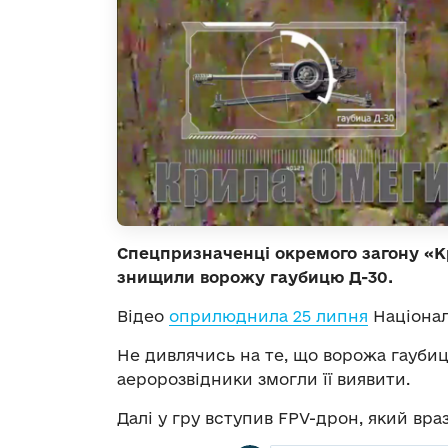
Спецпризначенці окремого загону «К
знищили ворожу гаубицю Д-30.
Відео
оприлюднила 25 липня
Націонал
Не дивлячись на те, що ворожа гаубиц
аеророзвідники змогли її виявити.
Далі у гру вступив FPV-дрон, який вра