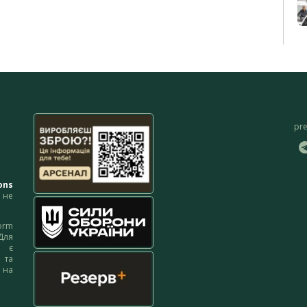
pr
ons
не
orm
Для
м є
 та
 на