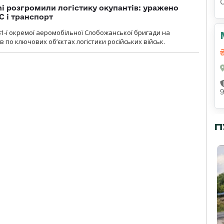
i розгромили логістику окупантів: уражено
С і транспорт
1-ї окремої аеромобільної Слобожанської бригади на
 по ключових об’єктах логістики російських військ.
П