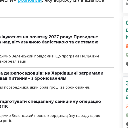
 ОМЕГИ»
розповіли
, яку ворожу ціль вдалось
чікуються на початку 2027 року: Президент
у над вітчизняною балістикою та системою
димир Зеленський повідомив, що програма FREYJA вже
ної реалізації.
а держпосадовців: на Харківщині затримали
ував питання» з бронюванням
и посередника, який брав гроші за бронювання.
підготувати спеціальну санкційну операцію
 ОПК
димир Зеленський провів координаційну нараду щодо
 росії.