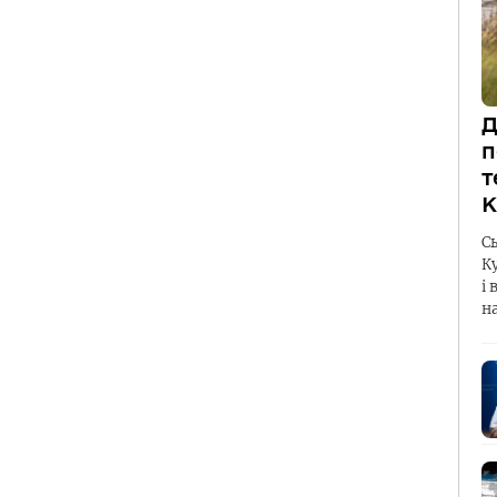
Д
п
т
К
С
К
і 
н