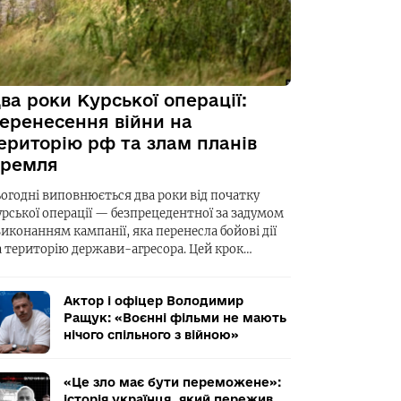
ва роки Курської операції:
еренесення війни на
ериторію рф та злам планів
ремля
ьогодні виповнюється два роки від початку
урської операції — безпрецедентної за задумом
виконанням кампанії, яка перенесла бойові дії
а територію держави-агресора. Цей крок…
Актор і офіцер Володимир
Ращук: «Воєнні фільми не мають
нічого спільного з війною»
«Це зло має бути переможене»:
історія українця, який пережив