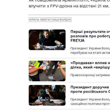
Як повідомляла АрміяInform, «Крила
влучити з FPV-дрона на відстані 21 км.
КРИЛА ОМЕГИ
НАЦГВАРДІЯ
Перші результати о
розповів про робот
FREYJA
Президент України Воло
перебуває на етапі актив
«Продавав» вплив н
ділка, який «виріш
Правоохоронці затримал
Президент доручив 
проти російського
Президент України Воло
санкційної політики проти