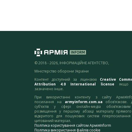
© 2018 - 2026, ІНФОРМАЦІЙНЕ АГЕНТСТВО,
Міністерство оборони України
Контент доступний за ліцензією
Creative Comm
Attribution 4.0 International license
якщо 
зазначено інше.
При використанні контенту з сайту АрміяInf
посилання на
armyinform.com.ua
обов’язкове. 
суб’єктів у сфері онлайн-медіа обов’язкови
розміщення у першому абзаці матеріалу прямого
відкритого для пошукових систем гіперпосилання
цитований матеріал.
Політика користування сайтом АрміяInform
Політика використання файлів cookie