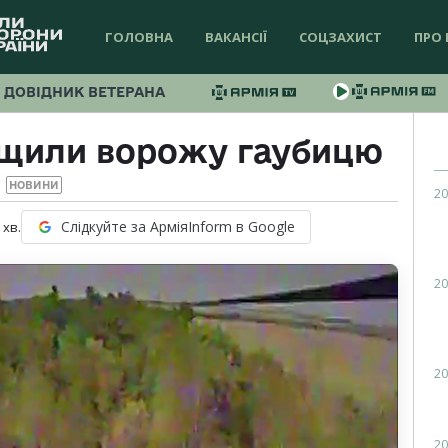
ГОЛОВНА
ВАКАНСІЇ
СОЦЗАХИСТ
ПРО 
ДОВІДНИК ВЕТЕРАНА
ищили ворожу гаубицю
НОВИНИ
20
Слідкуйте за АрміяInform в Google
хв.
20
20
20