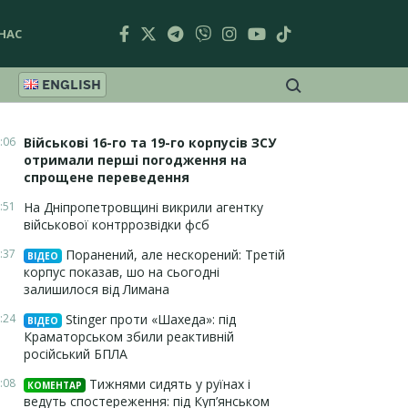
НАС
ENGLISH
:06
Військові 16-го та 19-го корпусів ЗСУ
отримали перші погодження на
спрощене переведення
:51
На Дніпропетровщині викрили агентку
військової контррозвідки фсб
:37
Поранений, але нескорений: Третій
ВІДЕО
корпус показав, шо на сьогодні
залишилося від Лимана
:24
Stinger проти «Шахеда»: під
ВІДЕО
Краматорськом збили реактивній
російський БПЛА
:08
Тижнями сидять у руїнах і
КОМЕНТАР
ведуть спостереження: під Куп’янськом