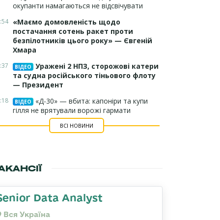
окупанти намагаються не відсвічувати
:54
«Маємо домовленість щодо
постачання сотень ракет проти
безпілотників цього року» — Євгеній
Хмара
:37
Уражені 2 НПЗ, сторожові катери
ВІДЕО
та судна російського тіньового флоту
— Президент
:18
«Д-30» — вбита: капоніри та купи
ВІДЕО
гілля не врятували ворожі гармати
ВСІ НОВИНИ
АКАНСІЇ
Senior Data Analyst
Вся Україна