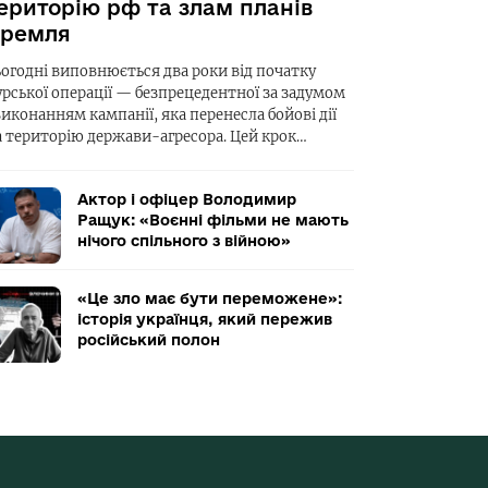
ериторію рф та злам планів
ремля
ьогодні виповнюється два роки від початку
урської операції — безпрецедентної за задумом
виконанням кампанії, яка перенесла бойові дії
а територію держави-агресора. Цей крок…
Актор і офіцер Володимир
Ращук: «Воєнні фільми не мають
нічого спільного з війною»
«Це зло має бути переможене»:
історія українця, який пережив
російський полон