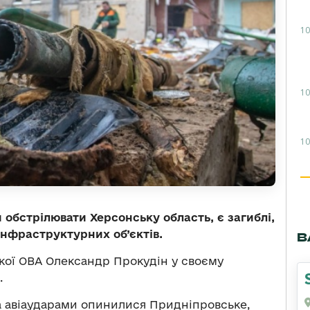
10
10
10
 обстрілювати Херсонську область, є загиблі,
нфраструктурних об’єктів.
В
ої ОВА Олександр Прокудін у своєму
.
а авіаударами опинилися Придніпровське,