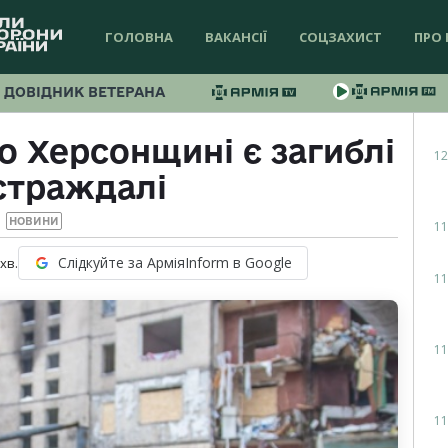
ГОЛОВНА
ВАКАНСІЇ
СОЦЗАХИСТ
ПРО 
ДОВІДНИК ВЕТЕРАНА
по Херсонщині є загиблі
12
страждалі
НОВИНИ
11
Слідкуйте за АрміяInform в Google
хв.
11
11
11