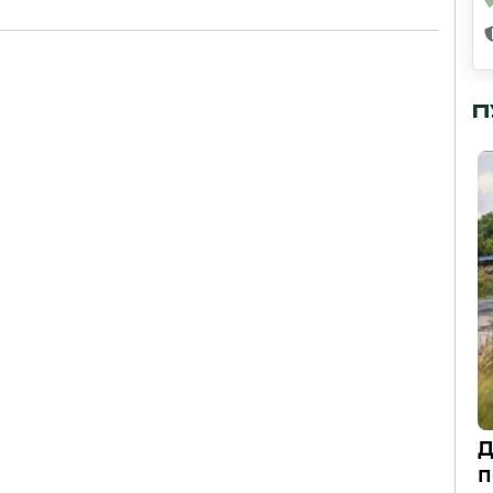
П
Д
п