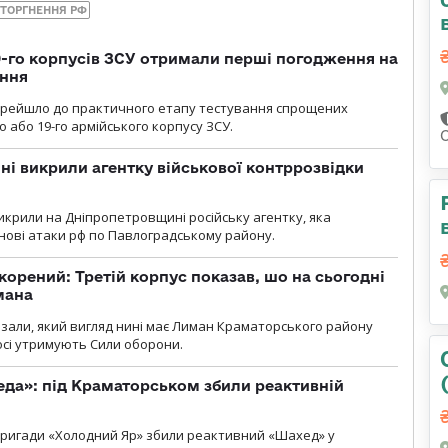
ТОРГНЕННЯ РФ
19-го корпусів ЗСУ отримали перші погодження на
ення
ерейшло до практичного етапу тестування спрощених
 або 19-го армійського корпусу ЗСУ.
і викрили агентку військової контррозвідки
крили на Дніпропетровщині російську агентку, яка
нові атаки рф по Павлоградському району.
корений: Третій корпус показав, шо на сьогодні
мана
казали, який вигляд нині має Лиман Краматорського району
досі утримують Сили оборони.
еда»: під Краматорськом збили реактивній
ї бригади «Холодний Яр» збили реактивний «Шахед» у