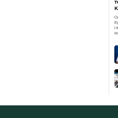
т
К
С
К
і 
н