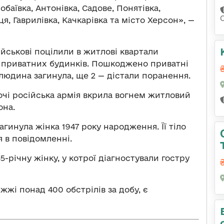
баївка, Антонівка, Садове, Понятівка,
я, Гаврилівка, Качкарівка та місто Херсон», —
ійськові поцілили в житлові квартали
12 приватних будинків. Пошкоджено приватні
 людина загинула, ще 2 — дістали поранення.
очі російська армія вкрила вогнем житловий
она.
агинула жінка 1947 року народження. Її тіло
 в повідомленні.
5-річну жінку, у котрої діагностували гостру
іжжі понад 400 обстрілів за добу, є