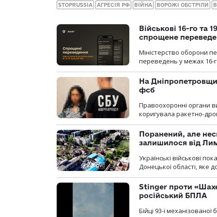
STOPRUSSIA
АГРЕСІЯ РФ
ВІЙНА
ВОРОЖІ ОБСТРІЛИ
В
Військові 16-го та 
спрощене перевед
Міністерство оборони п
переведень у межах 16-го
На Дніпропетровщин
фсб
Правоохоронні органи ви
коригувала ракетно-дро
Поранений, але нес
залишилося від Ли
Українські військові по
Донецької області, яке 
Stinger проти «Шах
російський БПЛА
Бійці 93-ї механізовано