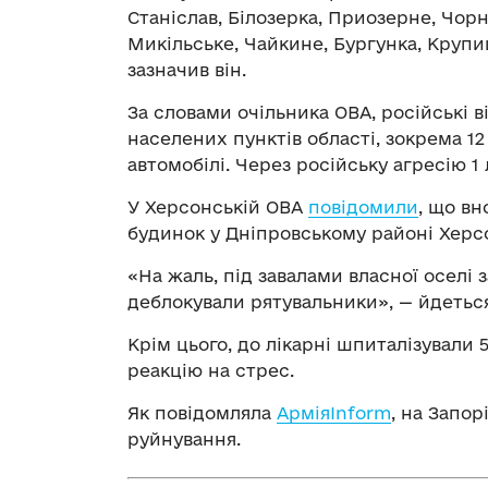
Станіслав, Білозерка, Приозерне, Чорно
Микільське, Чайкине, Бургунка, Крупиц
зазначив він.
За словами очільника ОВА, російські в
населених пунктів області, зокрема 
автомобілі. Через російську агресію 1
У Херсонській ОВА
повідомили
, що вн
будинок у Дніпровському районі Херс
«На жаль, під завалами власної оселі з
деблокували рятувальники», — йдеться
Крім цього, до лікарні шпиталізували 5
реакцію на стрес.
Як повідомляла
АрміяInform
, на Запор
руйнування.