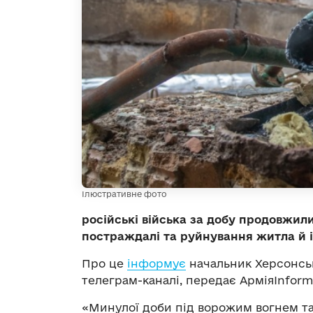
Ілюстративне фото
російські війська за добу продовжили
постраждалі та руйнування житла й і
Про це
інформує
начальник Херсонськ
телеграм-каналі, передає АрміяInform
«Минулої доби під ворожим вогнем т