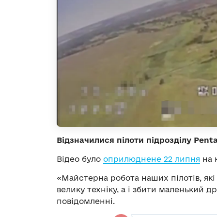
Відзначилися пілоти підрозділу Pent
Відео було
оприлюднене 22 липня
на 
«Майстерна робота наших пілотів, які
велику техніку, а і збити маленький д
повідомленні.