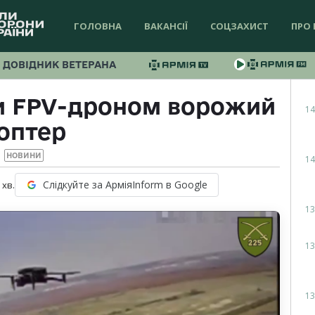
ГОЛОВНА
ВАКАНСІЇ
СОЦЗАХИСТ
ПРО 
ДОВІДНИК ВЕТЕРАНА
и FPV-дроном ворожий
14
оптер
НОВИНИ
14
Слідкуйте за АрміяInform в Google
хв.
13
13
13