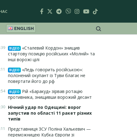
НАС
ENGLISH
:39
«Сталевий Кордон» знищив
ВІДЕО
стартову позицію російських «Молній» та
інші ворожі цілі
:11
«Ледь говорить російською»:
ВІДЕО
полонений окупант із Туви благає не
повертати його до рф
:54
Рій «Баракуд» зірвав ротацію
ВІДЕО
противника, знищивши ворожий десант
:30
Нічний удар по Одещині: ворог
запустив по області 11 ракет різних
типів
:11
Представниця ЗСУ Поліна Халькевич —
переможницею Кубка Європи зі