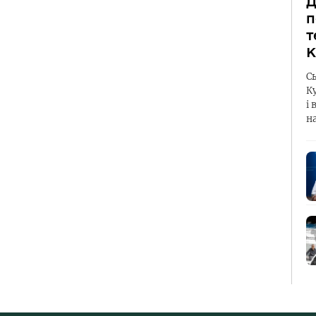
Д
п
т
К
С
К
і 
н