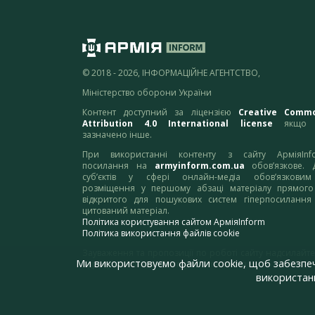
© 2018 - 2026, ІНФОРМАЦІЙНЕ АГЕНТСТВО,
Міністерство оборони України
Контент доступний за ліцензією
Creative Comm
Attribution 4.0 International license
якщо 
зазначено інше.
При використанні контенту з сайту АрміяInf
посилання на
armyinform.com.ua
обов’язкове. 
суб’єктів у сфері онлайн-медіа обов’язкови
розміщення у першому абзаці матеріалу прямого
відкритого для пошукових систем гіперпосилання
цитований матеріал.
Політика користування сайтом АрміяInform
Політика використання файлів cookie
Зауваження та пропозиції по роботі сайту надсилайте
Ми використовуємо файли cookie, щоб забезпе
адресу:
webmaster@armyinform.com.ua
використанн