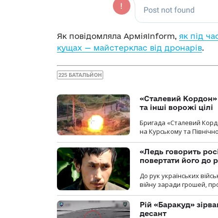
Як повідомляла АрміяInform,
як під ча
кущах — майстерклас від дронарів
.
225 БАТАЛЬЙОН
«Сталевий Кордон»
та інші ворожі цілі
Бригада «Сталевий Кордо
на Курському та Північ
«Ледь говорить рос
повертати його до 
До рук українських війсь
війну заради грошей, про
Рій «Баракуд» зірв
десант