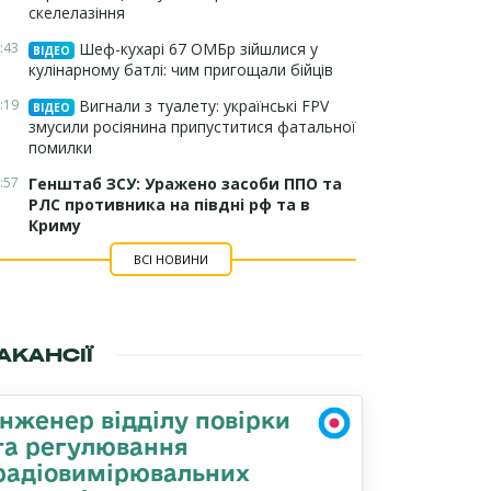
скелелазіння
:43
Шеф-кухарі 67 ОМБр зійшлися у
ВІДЕО
кулінарному батлі: чим пригощали бійців
:19
Вигнали з туалету: українські FPV
ВІДЕО
змусили росіянина припуститися фатальної
помилки
:57
Генштаб ЗСУ: Уражено засоби ППО та
РЛС противника на півдні рф та в
Криму
ВСІ НОВИНИ
АКАНСІЇ
Інженер відділу повірки
та регулювання
радіовимірювальних