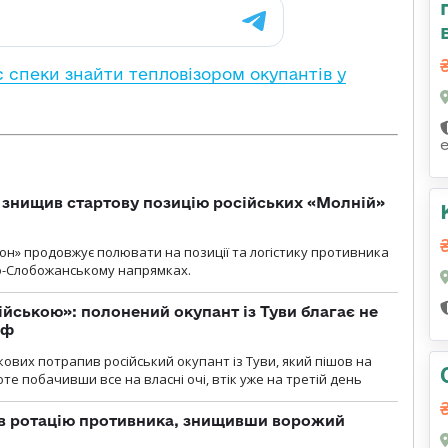
с спеки знайти тепловізором окупантів у
 знищив стартову позицію російських «Молній»
н» продовжує полювати на позиції та логістику противника
но-Слобожанському напрямках.
ійською»: полонений окупант із Туви благає не
рф
кових потрапив російський окупант із Туви, який пішов на
те побачивши все на власні очі, втік уже на третій день
ав ротацію противника, знищивши ворожий