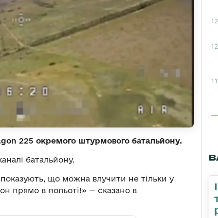
12
12
11
agon 225 окремого штурмового батальйону.
В
каналі батальйону.
 показують, що можна влучити не тільки у
рон прямо в польоті!» — сказано в