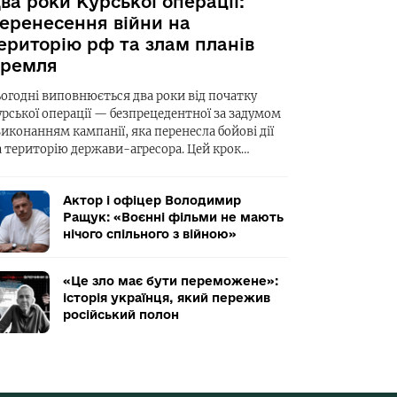
ва роки Курської операції:
еренесення війни на
ериторію рф та злам планів
ремля
ьогодні виповнюється два роки від початку
урської операції — безпрецедентної за задумом
виконанням кампанії, яка перенесла бойові дії
а територію держави-агресора. Цей крок…
Актор і офіцер Володимир
Ращук: «Воєнні фільми не мають
нічого спільного з війною»
«Це зло має бути переможене»:
історія українця, який пережив
російський полон