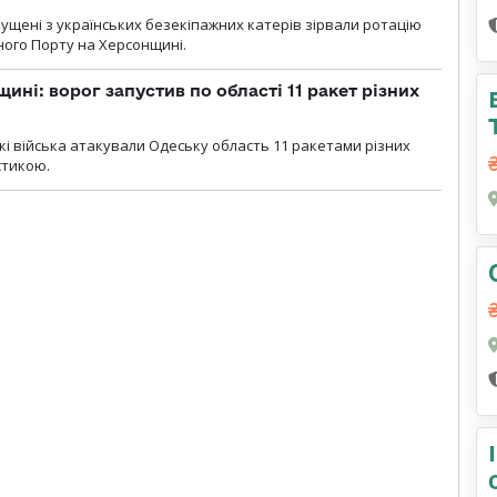
пущені з українських безекіпажних катерів зірвали ротацію
зного Порту на Херсонщині.
ині: ворог запустив по області 11 ракет різних
ські війська атакували Одеську область 11 ракетами різних
істикою.