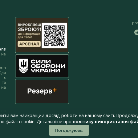
pr
ons
не
orm
Для
м є
 та
 на
 на
чити вам найкращий досвід роботи на нашому сайті. Продовжу
я файлів cookie. Детальніше про
політику використання фай
Погоджуюсь