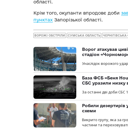
області.
Крім того, окупанти впродовє доби
за
пунктах
Запорізької області.
ВОРОЖІ ОБСТРІЛИ
СУМСЬКА ОБЛАСТЬ
ЧЕРНІГІВСЬКА
Ворог атакував ци
стадіон «Чорномор
Унаслідок ворожого удар
База ФСБ «Беня Hou
СБС уразили низку 
За останні дві доби СБС 1
Робили дезертирів 
схеми
Викрито групу, яка за г
частини та переховуват