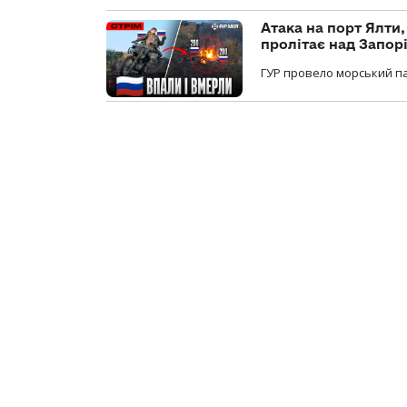
Атака на порт Ялти
пролітає над Запор
ГУР провело морський па