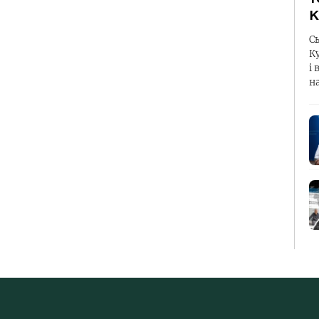
К
С
К
і 
н