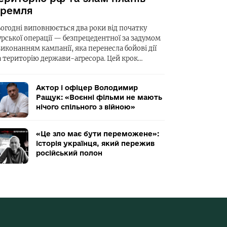
ремля
ьогодні виповнюється два роки від початку
урської операції — безпрецедентної за задумом
виконанням кампанії, яка перенесла бойові дії
а територію держави-агресора. Цей крок…
Актор і офіцер Володимир
Ращук: «Воєнні фільми не мають
нічого спільного з війною»
«Це зло має бути переможене»:
історія українця, який пережив
російський полон