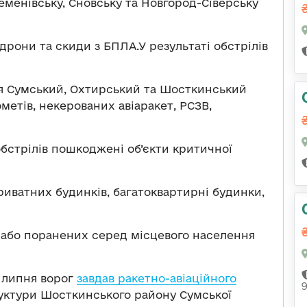
еменівську, Сновську та Новгород-Сіверську
дрони та скиди з БПЛА.У результаті обстрілів
я Сумський, Охтирський та Шосткинський
метів, некерованих авіаракет, РСЗВ,
обстрілів пошкоджені об’єкти критичної
иватних будинків, багатоквартирні будинки,
 або поранених серед місцевого населення
1 липня ворог
завдав ракетно-авіаційного
уктури Шосткинського району Сумської