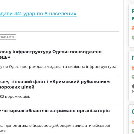
вдали 441 удар по 8 населених
 ОБЛАСТЬ
вільну інфраструктуру Одеси: пошкоджено
ець»
у по Одесі постраждала людина та цивільна інфраструктура.
se», тіньовий флот і «Кримський рубильник»:
ворожих цілей
02 ворожих цілі.
у чотирьох областях: затримано організаторів
роші допомагала військовослужбовцям залишати військові
ися.