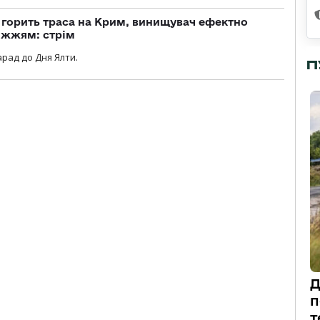
, горить траса на Крим, винищувач ефектно
іжжям: стрім
рад до Дня Ялти.
П
Д
п
т