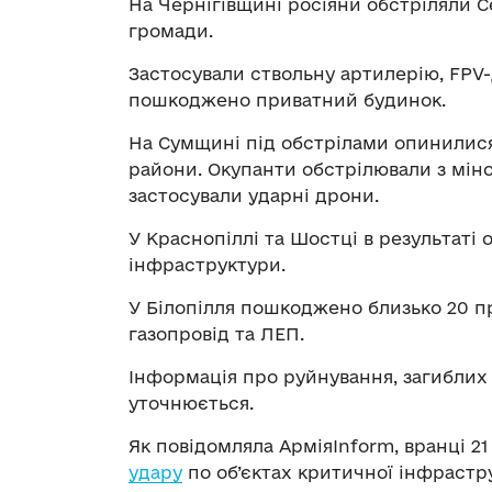
На Чернігівщині росіяни обстріляли С
громади.
Застосували ствольну артилерію, FPV-
пошкоджено приватний будинок.
На Сумщині під обстрілами опинилис
райони. Окупанти обстрілювали з міно
застосували ударні дрони.
У Краснопіллі та Шостці в результаті 
інфраструктури.
У Білопілля пошкоджено близько 20 пр
газопровід та ЛЕП.
Інформація про руйнування, загиблих
уточнюється.
Як повідомляла АрміяInform, вранці 2
удару
по об’єктах критичної інфрастр