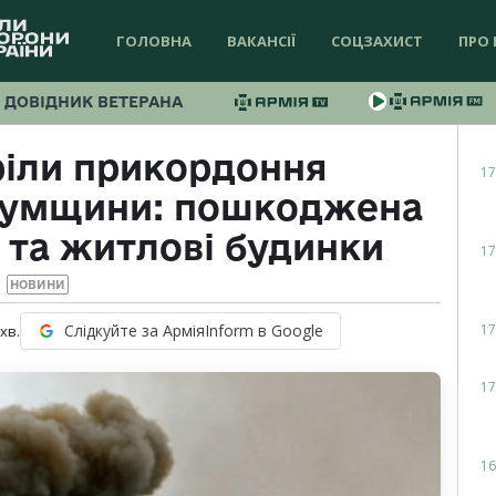
ГОЛОВНА
ВАКАНСІЇ
СОЦЗАХИСТ
ПРО 
ДОВІДНИК ВЕТЕРАНА
ріли прикордоння
17
 Сумщини: пошкоджена
 та житлові будинки
17
НОВИНИ
17
Слідкуйте за АрміяInform в Google
хв.
17
16