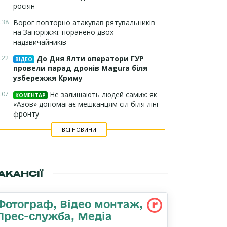
росіян
:38
Ворог повторно атакував рятувальників
на Запоріжжі: поранено двох
надзвичайників
:22
До Дня Ялти оператори ГУР
ВІДЕО
провели парад дронів Magura біля
узбережжя Криму
:07
Не залишають людей самих: як
КОМЕНТАР
«Азов» допомагає мешканцям сіл біля лінії
фронту
ВСІ НОВИНИ
АКАНСІЇ
Фотограф, Відео монтаж,
Прес-служба, Медіа