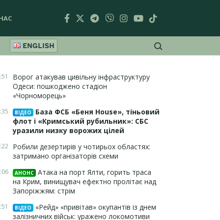
НАС
ENGLISH
:51
Ворог атакував цивільну інфраструктуру
Одеси: пошкоджено стадіон
«Чорноморець»
:35
База ФСБ «Беня House», тіньовий
ВІДЕО
флот і «Кримський рубильник»: СБС
уразили низку ворожих цілей
:22
Робили дезертирів у чотирьох областях:
затримано організаторів схеми
:06
Атака на порт Ялти, горить траса
АНОНС
на Крим, винищувач ефектно пролітає над
Запоріжжям: стрім
:51
«Рейд» «привітав» окупантів із днем
ВІДЕО
залізничних військ: уражено локомотиви