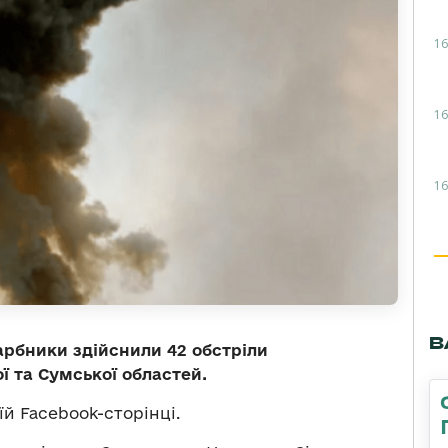
16
16
16
В
арбники здійснили 42 обстріли
ї та Сумської областей.
їй Facebook-сторінці.