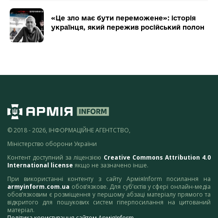
«Це зло має бути переможене»: історія
українця, який пережив російський полон
© 2018 - 2026, ІНФОРМАЦІЙНЕ АГЕНТСТВО,
Міністерство оборони України
Контент доступний за ліцензією
Creative Commons Attribution 4.0
International license
якщо не зазначено інше.
При використанні контенту з сайту АрміяInform посилання на
armyinform.com.ua
обов’язкове. Для суб’єктів у сфері онлайн-медіа
обов’язковим є розміщення у першому абзаці матеріалу прямого та
відкритого для пошукових систем гіперпосилання на цитований
матеріал.
Політика користування сайтом АрміяInform