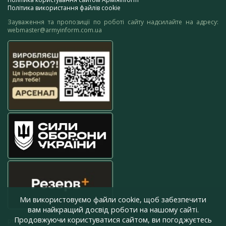
Політика використання файлів cookie
Зауваження та пропозиції по роботі сайту надсилайте на адресу:
webmaster@armyinform.com.ua
Ми використовуємо файли cookie, щоб забезпечити
вам найкращий досвід роботи на нашому сайті.
Продовжуючи користуватися сайтом, ви погоджуєтесь
press@armyinform.com.ua