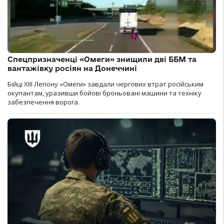
Спецпризначенці «Омеги» знищили дві ББМ та
вантажівку росіян на Донеччині
Бійці ХІІІ Легіону «Омеги» завдали чергових втрат російським
окупантам, уразивши бойові броньовані машини та техніку
забезпечення ворога.