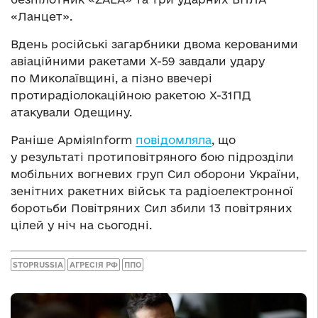
«Ланцет».
Вдень російські загарбники двома керованими
авіаційними ракетами Х-59 завдали удару
по Миколаївщині, а пізно ввечері
протирадіолокаційною ракетою Х-31ПД
атакували Одещину.
Раніше АрміяInform
повідомляла
, що
у результаті протиповітряного бою підрозділи
мобільних вогневих груп Сил оборони України,
зенітних ракетних військ та радіоелектронної
боротьби Повітряних Сил збили 13 повітряних
цілей у ніч на сьогодні.
STOPRUSSIA
АГРЕСІЯ РФ
ППО