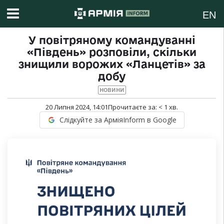
EN
У повітряному командуванні
«Південь» розповіли, скільки
знищили ворожих «Ланцетів» за
добу
НОВИНИ
20 Липня 2024, 14:01
Прочитаєте за:
< 1
хв.
Слідкуйте за АрміяInform в Google