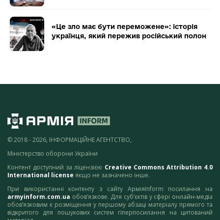
«Це зло має бути переможене»: історія
українця, який пережив російський полон
© 2018 - 2026, ІНФОРМАЦІЙНЕ АГЕНТСТВО,
Міністерство оборони України
Контент доступний за ліцензією
Creative Commons Attribution 4.0
International license
якщо не зазначено інше.
При використанні контенту з сайту АрміяInform посилання на
armyinform.com.ua
обов’язкове. Для суб’єктів у сфері онлайн-медіа
обов’язковим є розміщення у першому абзаці матеріалу прямого та
відкритого для пошукових систем гіперпосилання на цитований