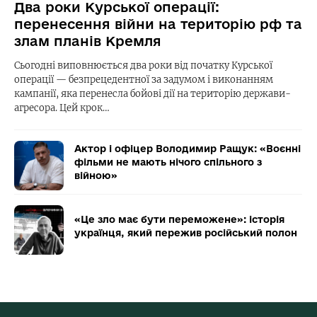
Два роки Курської операції:
перенесення війни на територію рф та
злам планів Кремля
Сьогодні виповнюється два роки від початку Курської
операції — безпрецедентної за задумом і виконанням
кампанії, яка перенесла бойові дії на територію держави-
агресора. Цей крок…
Актор і офіцер Володимир Ращук: «Воєнні
фільми не мають нічого спільного з
війною»
«Це зло має бути переможене»: історія
українця, який пережив російський полон