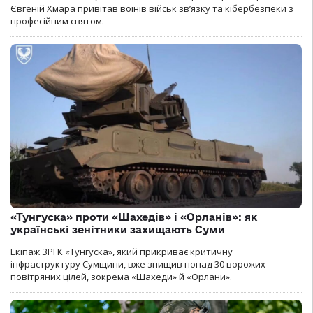
Євгеній Хмара привітав воїнів військ зв’язку та кібербезпеки з
професійним святом.
«Тунгуска» проти «Шахедів» і «Орланів»: як
українські зенітники захищають Суми
Екіпаж ЗРГК «Тунгуска», який прикриває критичну
інфраструктуру Сумщини, вже знищив понад 30 ворожих
повітряних цілей, зокрема «Шахеди» й «Орлани».