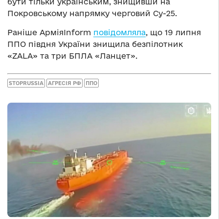
бути тільки українським, знищивши на
Покровському напрямку черговий Су-25.
Раніше АрміяInform
повідомляла
, що 19 липня
ППО півдня України знищила безпілотник
«ZALA» та три БПЛА «Ланцет».
STOPRUSSIA
АГРЕСІЯ РФ
ППО