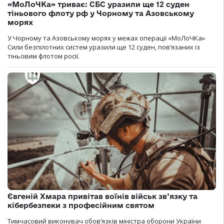
«МоЛоЧКа» триває: СБС уразили ще 12 суден
тіньового флоту рф у Чорному та Азовському
морях
У Чорному та Азовському морях у межах операції «МоЛоЧКа»
Сили безпілотних систем уразили ще 12 суден, пов’язаних із
тіньовим флотом росії.
Євгеній Хмара привітав воїнів військ зв’язку та
кібербезпеки з професійним святом
Тимчасовий виконувач обов’язків міністра оборони України