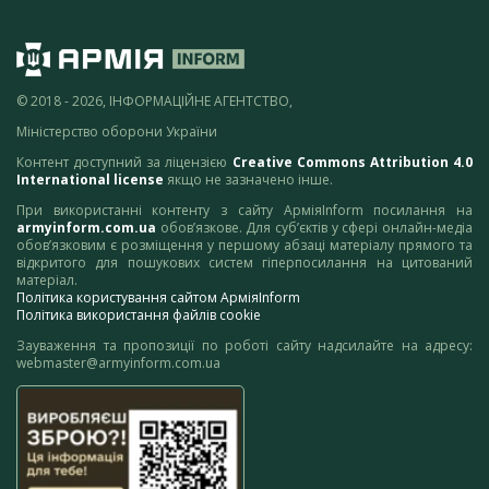
© 2018 - 2026, ІНФОРМАЦІЙНЕ АГЕНТСТВО,
Міністерство оборони України
Контент доступний за ліцензією
Creative Commons Attribution 4.0
International license
якщо не зазначено інше.
При використанні контенту з сайту АрміяInform посилання на
armyinform.com.ua
обов’язкове. Для суб’єктів у сфері онлайн-медіа
обов’язковим є розміщення у першому абзаці матеріалу прямого та
відкритого для пошукових систем гіперпосилання на цитований
матеріал.
Політика користування сайтом АрміяInform
Політика використання файлів cookie
Зауваження та пропозиції по роботі сайту надсилайте на адресу:
webmaster@armyinform.com.ua