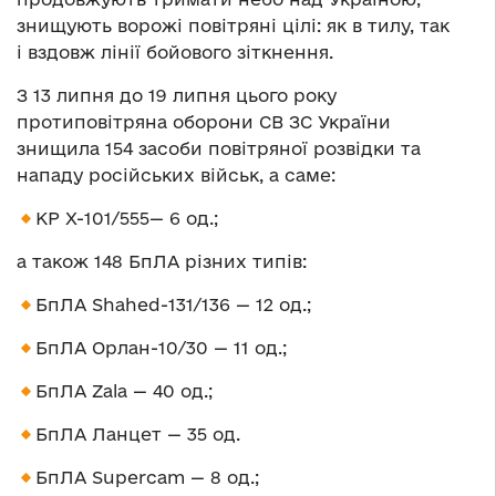
знищують ворожі повітряні цілі: як в тилу, так
і вздовж лінії бойового зіткнення.
З 13 липня до 19 липня цього року
протиповітряна оборони СВ ЗС України
знищила 154 засоби повітряної розвідки та
нападу російських військ, а саме:
КР Х-101/555— 6 од.;
а також 148 БпЛА різних типів:
БпЛА Shahed-131/136 — 12 од.;
БпЛА Орлан-10/30 — 11 од.;
БпЛА Zala — 40 од.;
БпЛА Ланцет — 35 од.
БпЛА Supercam — 8 од.;