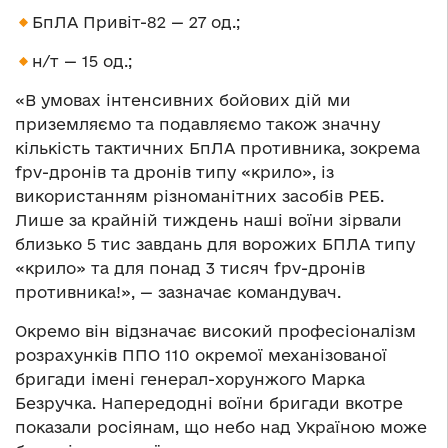
БпЛА Привіт-82 — 27 од.;
н/т — 15 од.;
«В умовах інтенсивних бойових дій ми
приземляємо та подавляємо також значну
кількість тактичних БпЛА противника, зокрема
fpv-дронів та дронів типу «крило», із
використанням різноманітних засобів РЕБ.
Лише за крайній тиждень наші воїни зірвали
близько 5 тис завдань для ворожих БПЛА типу
«крило» та для понад 3 тисяч fpv-дронів
противника!», — зазначає командувач.
Окремо він відзначає високий професіоналізм
розрахунків ППО 110 окремої механізованої
бригади імені генерал-хорунжого Марка
Безручка. Напередодні воїни бригади вкотре
показали росіянам, що небо над Україною може