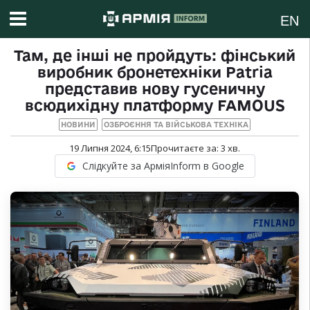
EN
Там, де інші не пройдуть: фінський
виробник бронетехніки Patria
представив нову гусеничну
всюдихідну платформу FAMOUS
НОВИНИ
ОЗБРОЄННЯ ТА ВІЙСЬКОВА ТЕХНІКА
19 Липня 2024, 6:15
Прочитаєте за:
3
хв.
Слідкуйте за АрміяInform в Google