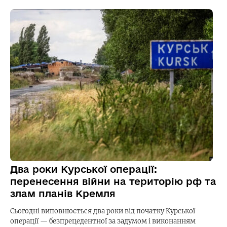
Два роки Курської операції:
перенесення війни на територію рф та
злам планів Кремля
Сьогодні виповнюється два роки від початку Курської
операції — безпрецедентної за задумом і виконанням