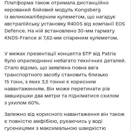
Платформа також отримала дистанційно
керований бойовий модуль Kongsberg
із великокаліберним кулеметом, що нагадує
австралійську установку R400S від компанії EOS
Defence. На ній встановлено 30-мм гармату
KNDS-France зі 7,62-мм спареним кулеметом.
У межах презентації концепта БТР від Patria
було оприлюднено небагато технічних деталей.
Стало відомо, що заявлена ​​повна вага
транспортного засобу становить близько
15 тонн, з яких 3,5 тонни є корисним
навантаженням. Він може перетинати рів
завширшки два метри та підніматися схилом
з ухилом 60%.
Залежно від корисного навантаження він також
є повністю амфібією, рухаючись у воді
гусеницями з максимальною швидкістю