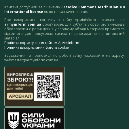
Контент доступний за ліцензією
Creative Commons Attribution 4.0
International license
якщо не зазначено інше.
При використанні контенту з сайту АрміяInform посилання на
armyinform.com.ua
обов’язкове. Для суб’єктів у сфері онлайн-медіа
обов’язковим є розміщення у першому абзаці матеріалу прямого та
відкритого для пошукових систем гіперпосилання на цитований
матеріал.
Політика користування сайтом АрміяInform
Політика використання файлів cookie
Зауваження та пропозиції по роботі сайту надсилайте на адресу:
webmaster@armyinform.com.ua