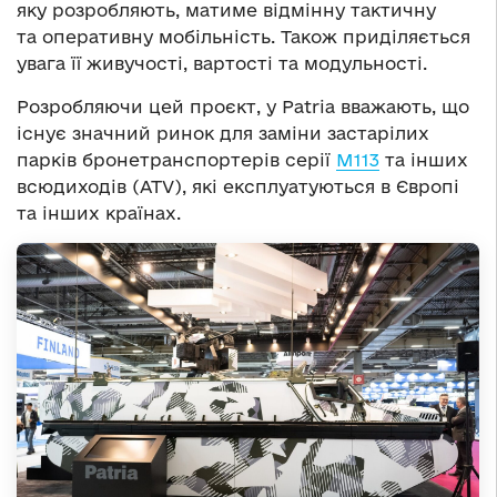
яку розробляють, матиме відмінну тактичну
та оперативну мобільність. Також приділяється
увага її живучості, вартості та модульності.
Розробляючи цей проєкт, у Patria вважають, що
існує значний ринок для заміни застарілих
парків бронетранспортерів серії
M113
та інших
всюдиходів (ATV), які експлуатуються в Європі
та інших країнах.