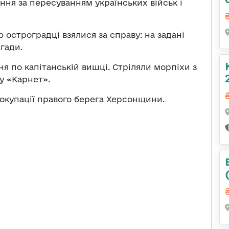
ння за пересуванням українських військ і
остроградці взялися за справу: на задані
гади.
я по капітанській вишці. Стріляли морпіхи з
у «Карнет».
окупації правого берега Херсонщини.