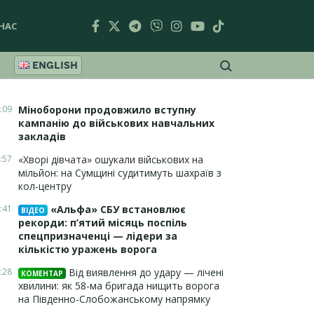
НАС
ENGLISH
:09
Міноборони продовжило вступну
кампанію до військових навчальних
закладів
:57
«Хворі дівчата» ошукали військових на
мільйон: на Сумщині судитимуть шахраїв з
кол-центру
:41
«Альфа» СБУ встановлює
ВІДЕО
рекорди: п’ятий місяць поспіль
спецпризначенці — лідери за
кількістю уражень ворога
:28
Від виявлення до удару — лічені
КОМЕНТАР
хвилини: як 58-ма бригада нищить ворога
на Південно-Слобожанському напрямку