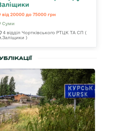
Заліщики
від 20000 до 75000 грн
Суми
4 відділ Чортківського РТЦК ТА СП (
м.Заліщики )
УБЛІКАЦІЇ