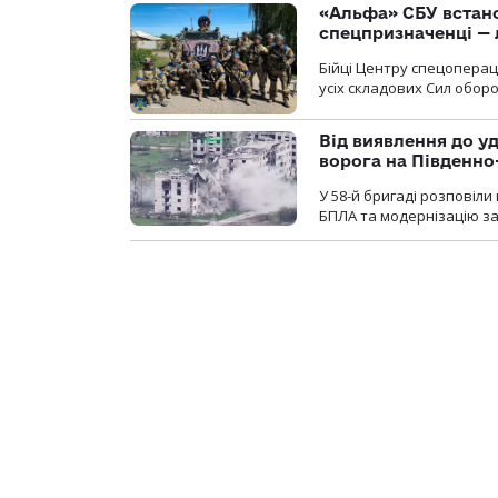
«Альфа» СБУ встано
спецпризначенці — 
Бійці Центру спецопера
усіх складових Сил оборо
Від виявлення до уд
ворога на Південн
У 58-й бригаді розповіл
БПЛА та модернізацію зас