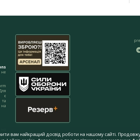
pr
ons
не
orm
Для
м є
 та
 на
 на
чити вам найкращий досвід роботи на нашому сайті. Продовжу