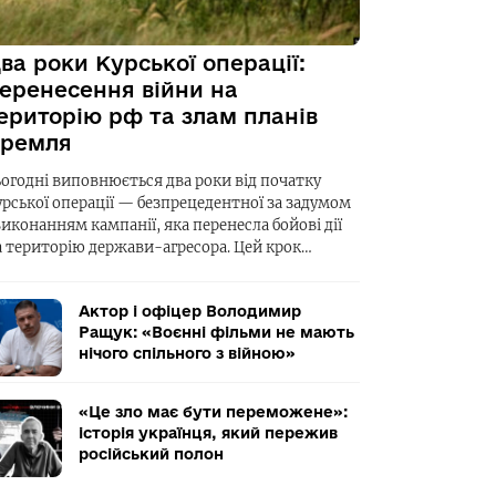
ва роки Курської операції:
еренесення війни на
ериторію рф та злам планів
ремля
ьогодні виповнюється два роки від початку
урської операції — безпрецедентної за задумом
виконанням кампанії, яка перенесла бойові дії
а територію держави-агресора. Цей крок…
Актор і офіцер Володимир
Ращук: «Воєнні фільми не мають
нічого спільного з війною»
«Це зло має бути переможене»:
історія українця, який пережив
російський полон