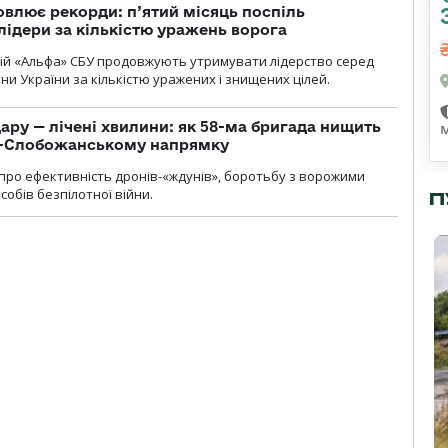
влює рекорди: п’ятий місяць поспіль
лідери за кількістю уражень ворога
цій «Альфа» СБУ продовжують утримувати лідерство серед
ни України за кількістю уражених і знищених цілей.
ару — лічені хвилини: як 58-ма бригада нищить
о-Слобожанському напрямку
и про ефективність дронів-«ждунів», боротьбу з ворожими
обів безпілотної війни.
П