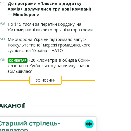
:11
До програми «Плюси» в додатку
Армія+ долучилися три нові компанії
— Міноборони
:56
По $15 тисяч за перетин кордону: на
Житомирщині викрито організатора схеми
:43
Міноборони України підтримало запуск
Консультативної мережі громадянського
суспільства Україна—НАТО
:38
«20 кілометрів в обидва боки»:
КОМЕНТАР
кілзона на Куп’янському напрямку значно
збільшилася
ВСІ НОВИНИ
АКАНСІЇ
Старший стрілець-
оператор