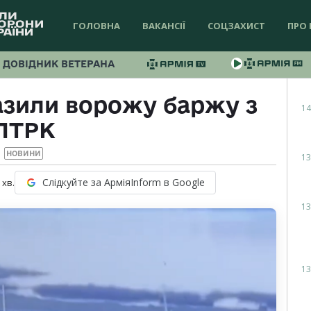
ГОЛОВНА
ВАКАНСІЇ
СОЦЗАХИСТ
ПРО 
ДОВІДНИК ВЕТЕРАНА
азили ворожу баржу з
14
ПТРК
НОВИНИ
13
Слідкуйте за АрміяInform в Google
хв.
13
13