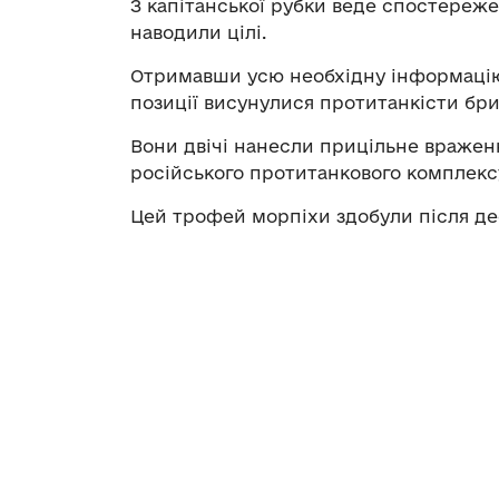
З капітанської рубки веде спостереже
наводили цілі.
Отримавши усю необхідну інформацію 
позиції висунулися протитанкісти бри
Вони двічі нанесли прицільне враженн
російського протитанкового комплекс
Цей трофей морпіхи здобули після де