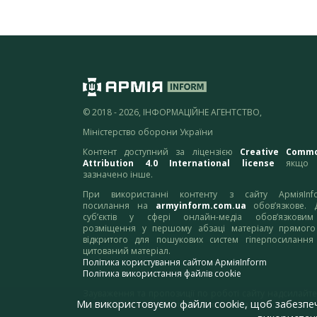
© 2018 - 2026, ІНФОРМАЦІЙНЕ АГЕНТСТВО,
Міністерство оборони України
Контент доступний за ліцензією
Creative Comm
Attribution 4.0 International license
якщо 
зазначено інше.
При використанні контенту з сайту АрміяInf
посилання на
armyinform.com.ua
обов’язкове. 
суб’єктів у сфері онлайн-медіа обов’язкови
розміщення у першому абзаці матеріалу прямого
відкритого для пошукових систем гіперпосилання
цитований матеріал.
Політика користування сайтом АрміяInform
Політика використання файлів cookie
Зауваження та пропозиції по роботі сайту надсилайте
Ми використовуємо файли cookie, щоб забезпе
адресу:
webmaster@armyinform.com.ua