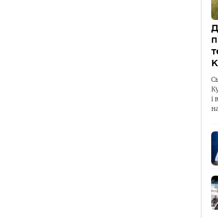
Д
п
т
К
С
К
і 
н