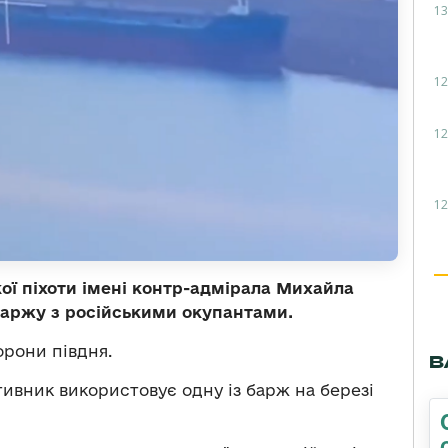
13
12
12
12
ої піхоти імені контр-адмірала Михайла
 баржу з російськими окупантами.
рони півдня.
В
ивник використовує одну із барж на березі