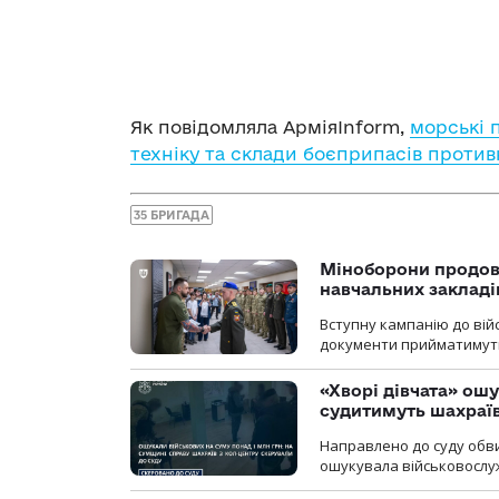
Як повідомляла АрміяInform,
морські 
техніку та склади боєприпасів проти
35 БРИГАДА
Міноборони продов
навчальних закладі
Вступну кампанію до вій
документи прийматимуть 
«Хворі дівчата» ош
судитимуть шахраїв
Направлено до суду обви
ошукувала військовослуж