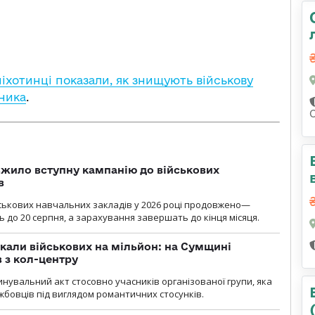
піхотинці показали, як знищують військову
вника
.
жило вступну кампанію до військових
в
ськових навчальних закладів у 2026 році продовжено—
до 20 серпня, а зарахування завершать до кінця місяця.
укали військових на мільйон: на Сумщині
 з кол-центру
нувальний акт стосовно учасників організованої групи, яка
бовців під виглядом романтичних стосунків.