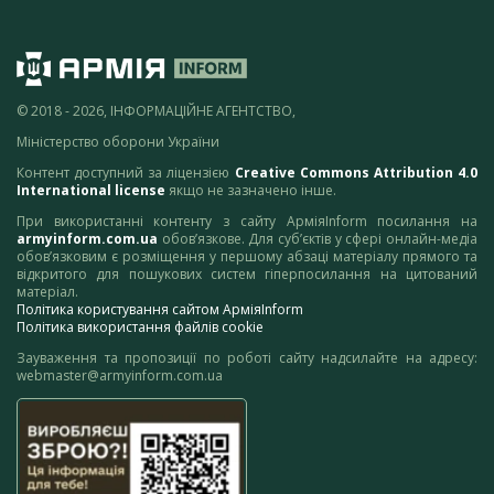
© 2018 - 2026, ІНФОРМАЦІЙНЕ АГЕНТСТВО,
Міністерство оборони України
Контент доступний за ліцензією
Creative Commons Attribution 4.0
International license
якщо не зазначено інше.
При використанні контенту з сайту АрміяInform посилання на
armyinform.com.ua
обов’язкове. Для суб’єктів у сфері онлайн-медіа
обов’язковим є розміщення у першому абзаці матеріалу прямого та
відкритого для пошукових систем гіперпосилання на цитований
матеріал.
Політика користування сайтом АрміяInform
Політика використання файлів cookie
Зауваження та пропозиції по роботі сайту надсилайте на адресу:
webmaster@armyinform.com.ua