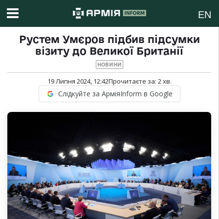
EN
Рустем Умєров підбив підсумки
візиту до Великої Британії
НОВИНИ
19 Липня 2024, 12:42
Прочитаєте за:
2
хв.
Слідкуйте за АрміяInform в Google