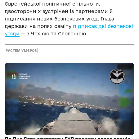
Європейської політичної спільноти,
двосторонніх зустрічей із партнерами й
підписання нових безпекових угод. Глава
держави на полях саміту
підписав дві безпекові
угоди
— з Чехією та Словенією.
РУСТЕМ УМЄРОВ
До Дня Ялти оператори ГУР провели парад дронів