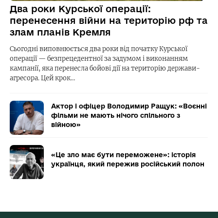
Два роки Курської операції:
перенесення війни на територію рф та
злам планів Кремля
Сьогодні виповнюється два роки від початку Курської
операції — безпрецедентної за задумом і виконанням
кампанії, яка перенесла бойові дії на територію держави-
агресора. Цей крок…
Актор і офіцер Володимир Ращук: «Воєнні
фільми не мають нічого спільного з
війною»
«Це зло має бути переможене»: історія
українця, який пережив російський полон