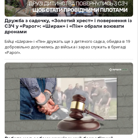
Дружба з садочку, «Золотий хрест» і повернення із
СЗЧ у «Рарог»: «Ширан» і «Пін» обрали воювати
дронами
Бійці «Ширан» і «Пін» дружать ще з дитячого садка, обидва в 19
добровільно долучились до війська і зараз служать в бригаді
«Рарог».