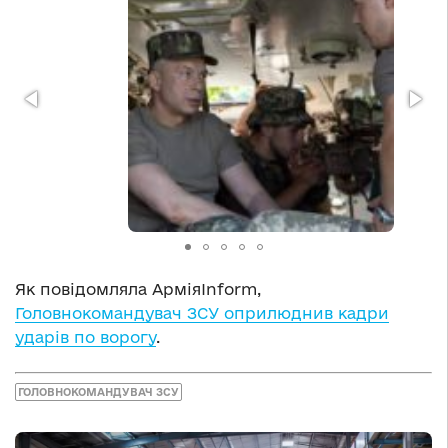
Як повідомляла АрміяInform,
Головнокомандувач ЗСУ оприлюднив кадри
ударів по ворогу
.
ГОЛОВНОКОМАНДУВАЧ ЗСУ