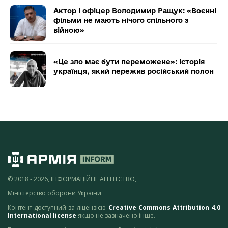
Актор і офіцер Володимир Ращук: «Воєнні
фільми не мають нічого спільного з
війною»
«Це зло має бути переможене»: історія
українця, який пережив російський полон
© 2018 - 2026, ІНФОРМАЦІЙНЕ АГЕНТСТВО,
Міністерство оборони України
Контент доступний за ліцензією
Creative Commons Attribution 4.0
International license
якщо не зазначено інше.