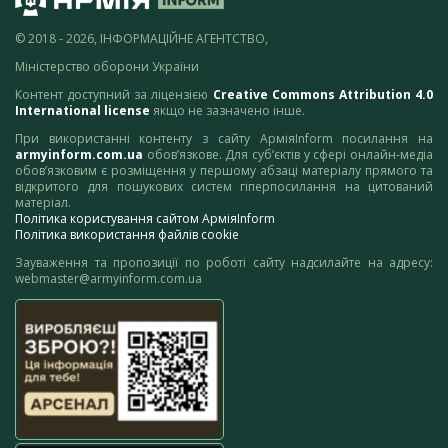
© 2018 - 2026, ІНФОРМАЦІЙНЕ АГЕНТСТВО,
Міністерство оборони України
Контент доступний за ліцензією
Creative Commons Attribution 4.0
International license
якщо не зазначено інше.
При використанні контенту з сайту АрміяInform посилання на
armyinform.com.ua
обов’язкове. Для суб’єктів у сфері онлайн-медіа
обов’язковим є розміщення у першому абзаці матеріалу прямого та
відкритого для пошукових систем гіперпосилання на цитований
матеріал.
Політика користування сайтом АрміяInform
Політика використання файлів cookie
Зауваження та пропозиції по роботі сайту надсилайте на адресу:
webmaster@armyinform.com.ua