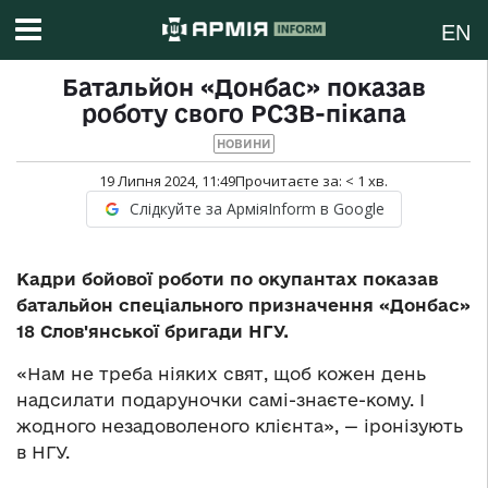
EN
Батальйон «Донбас» показав
роботу свого РСЗВ-пікапа
НОВИНИ
19 Липня 2024, 11:49
Прочитаєте за:
< 1
хв.
Слідкуйте за АрміяInform в Google
Кадри бойової роботи по окупантах показав
батальйон спеціального призначення «Донбас»
18 Слов'янської бригади НГУ.
«Нам не треба ніяких свят, щоб кожен день
надсилати подаруночки самі-знаєте-кому. І
жодного незадоволеного клієнта», — іронізують
в НГУ.