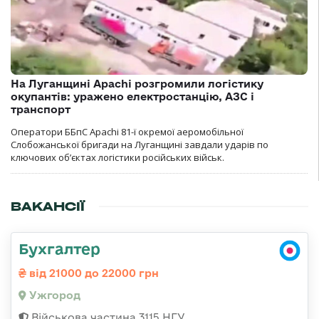
На Луганщині Apachi розгромили логістику
окупантів: уражено електростанцію, АЗС і
транспорт
Оператори ББпС Apachi 81-ї окремої аеромобільної
Слобожанської бригади на Луганщині завдали ударів по
ключових об’єктах логістики російських військ.
ВАКАНСІЇ
Бухгалтер
від 21000 до 22000 грн
Ужгород
Військова частина 3115 НГУ