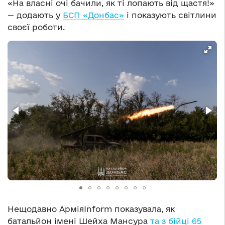
«На власні очі бачили, як ті лопають від щастя!»
— додають у
БСП «Донбас»
і показують світлини
своєї роботи.
Нещодавно АрміяInform показувала, як
батальйон імені Шейха Мансура
та з бійці 65