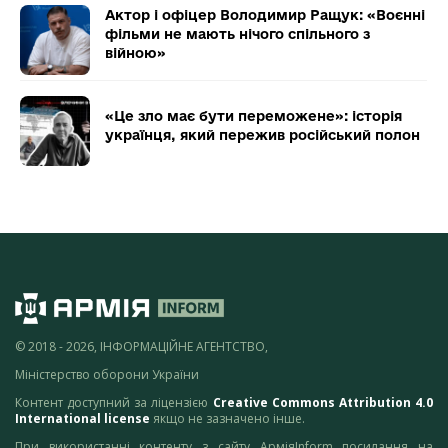
Актор і офіцер Володимир Ращук: «Воєнні
фільми не мають нічого спільного з
війною»
«Це зло має бути переможене»: історія
українця, який пережив російський полон
© 2018 - 2026, ІНФОРМАЦІЙНЕ АГЕНТСТВО,
Міністерство оборони України
Контент доступний за ліцензією
Creative Commons Attribution 4.0
International license
якщо не зазначено інше.
При використанні контенту з сайту АрміяInform посилання на