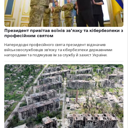
Президент привітав воїнів зв’язку та кібербезпеки з
професійним святом
Напередодні професійного свята президент відзначив
військовослужбовців зв’язку та кібербезпеки державними
нагородами та подякував їм за службу й захист України.