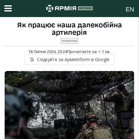
EN
Як працює наша далекобійна
артилерія
НОВИНИ
18 Липня 2024, 20:24
Прочитаєте за:
< 1
хв.
Слідкуйте за АрміяInform в Google