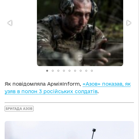
Як повідомляла АрміяInform,
«Азов» показав, як
узяв в полон 3 російських солдатів
.
БРИГАДА АЗОВ